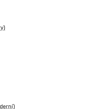
y)
derní)