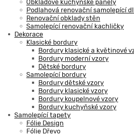
Obkladové kuchyňské panely
Podlahová renovační samolepící d
Renovační obklady stěn
Samolepící renovační kachličky
Dekorace
Klasické bordury
Bordury klasické a květinové v
Bordury moderní vzory
Dětské bordury
Samolepící bordury
Bordury dětské vzory
Bordury klasické vzory
Bordury koupelnové vzory
Bordury kuchyňské vzory
Samolepící tapety
Fólie Design
Fólie Dřevo