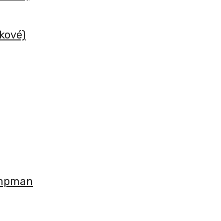
kové)
ampman