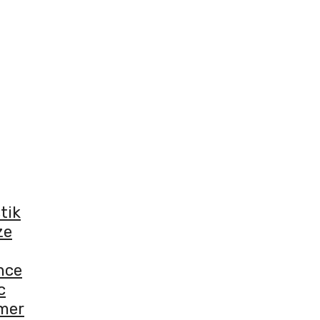
tik
ze
nce
c
mer