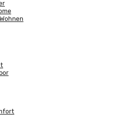
er
some
r Wohnen
nt
oor
mfort