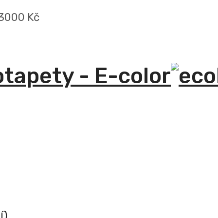
 3000 Kč
otapety - E-color
í)