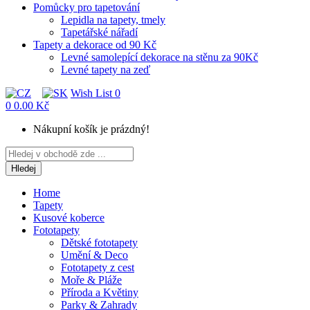
Pomůcky pro tapetování
Lepidla na tapety, tmely
Tapetářské nářadí
Tapety a dekorace od 90 Kč
Levné samolepící dekorace na stěnu za 90Kč
Levné tapety na zeď
Wish List
0
0
0.00 Kč
Nákupní košík je prázdný!
Hledej
Home
Tapety
Kusové koberce
Fototapety
Dětské fototapety
Umění & Deco
Fototapety z cest
Moře & Pláže
Příroda a Květiny
Parky & Zahrady