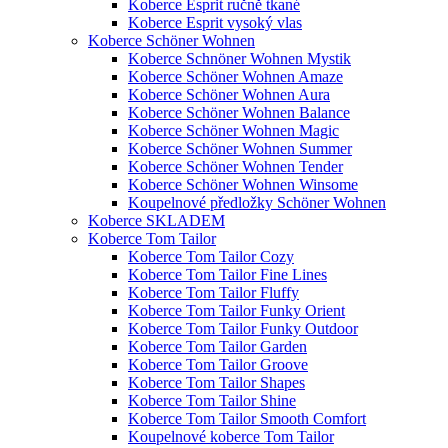
Koberce Esprit ručně tkané
Koberce Esprit vysoký vlas
Koberce Schöner Wohnen
Koberce Schnöner Wohnen Mystik
Koberce Schöner Wohnen Amaze
Koberce Schöner Wohnen Aura
Koberce Schöner Wohnen Balance
Koberce Schöner Wohnen Magic
Koberce Schöner Wohnen Summer
Koberce Schöner Wohnen Tender
Koberce Schöner Wohnen Winsome
Koupelnové předložky Schöner Wohnen
Koberce SKLADEM
Koberce Tom Tailor
Koberce Tom Tailor Cozy
Koberce Tom Tailor Fine Lines
Koberce Tom Tailor Fluffy
Koberce Tom Tailor Funky Orient
Koberce Tom Tailor Funky Outdoor
Koberce Tom Tailor Garden
Koberce Tom Tailor Groove
Koberce Tom Tailor Shapes
Koberce Tom Tailor Shine
Koberce Tom Tailor Smooth Comfort
Koupelnové koberce Tom Tailor