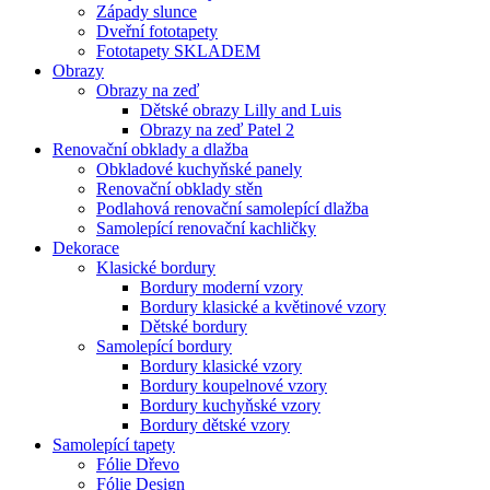
Západy slunce
Dveřní fototapety
Fototapety SKLADEM
Obrazy
Obrazy na zeď
Dětské obrazy Lilly and Luis
Obrazy na zeď Patel 2
Renovační obklady a dlažba
Obkladové kuchyňské panely
Renovační obklady stěn
Podlahová renovační samolepící dlažba
Samolepící renovační kachličky
Dekorace
Klasické bordury
Bordury moderní vzory
Bordury klasické a květinové vzory
Dětské bordury
Samolepící bordury
Bordury klasické vzory
Bordury koupelnové vzory
Bordury kuchyňské vzory
Bordury dětské vzory
Samolepící tapety
Fólie Dřevo
Fólie Design