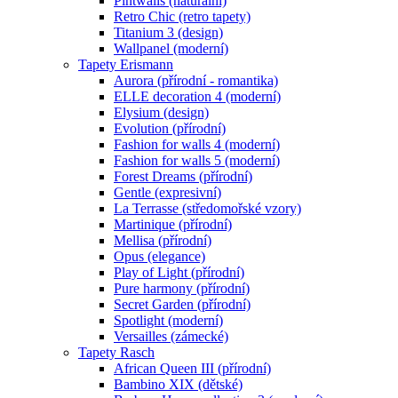
Pintwalls (naturální)
Retro Chic (retro tapety)
Titanium 3 (design)
Wallpanel (moderní)
Tapety Erismann
Aurora (přírodní - romantika)
ELLE decoration 4 (moderní)
Elysium (design)
Evolution (přírodní)
Fashion for walls 4 (moderní)
Fashion for walls 5 (moderní)
Forest Dreams (přírodní)
Gentle (expresivní)
La Terrasse (středomořské vzory)
Martinique (přírodní)
Mellisa (přírodní)
Opus (elegance)
Play of Light (přírodní)
Pure harmony (přírodní)
Secret Garden (přírodní)
Spotlight (moderní)
Versailles (zámecké)
Tapety Rasch
African Queen III (přírodní)
Bambino XIX (dětské)