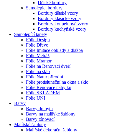
Dětské bordury
Samolepící bordury
Bordury dětské vzory
Bordury klasické vzory
Bordury koupelnové vzory
Bordury kuchyňské vzory
Samolepící tapety
Fólie Design
Fólie Dřevo
Fólie Imitace obklady a dlažba
Fólie Metráž
Fólie Mramor
Fólie na Renovaci dveří
Fólie na sklo
Fólie Natur přírodní
Fólie protisluneční na okna a sklo
Fólie Renovace nábytku
Fólie SKLADEM
Fólie UNI
Barvy
Barvy do bytu
Barvy na malířské šablony
Barvy tónovací
Malířské šablony
Malířské dekorační šablony