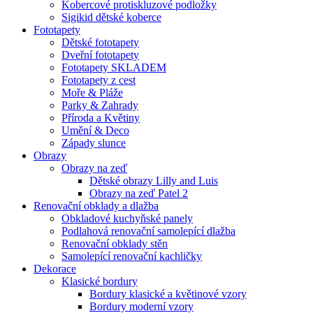
Kobercové protiskluzové podložky
Sigikid dětské koberce
Fototapety
Dětské fototapety
Dveřní fototapety
Fototapety SKLADEM
Fototapety z cest
Moře & Pláže
Parky & Zahrady
Příroda a Květiny
Umění & Deco
Západy slunce
Obrazy
Obrazy na zeď
Dětské obrazy Lilly and Luis
Obrazy na zeď Patel 2
Renovační obklady a dlažba
Obkladové kuchyňské panely
Podlahová renovační samolepící dlažba
Renovační obklady stěn
Samolepící renovační kachličky
Dekorace
Klasické bordury
Bordury klasické a květinové vzory
Bordury moderní vzory