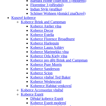
Barbara Home collection 3 (moderní)
Florentine 3 (přírodní)
Indian Style (grafika)
Schöner Wohnen (domácí značkové)
Kusové koberce
Koberce Brink and Campman
Koberce Atelier vlna
Koberce Decor
Koberce Estella
Koberce Florence Broadhurst
Koberce Harlequin
Koberce Laura Ashley
Koberce Marimekko vlna
Koberce Orla Kiely vlna
Koberce pro děti Brink and Campman
Koberce Pure Morris
Koberce Sanderson
Koberce Scion
Koberce vlněné Ted Baker
Koberce Wedgwood
Koberece Habitat venkovní
Koberce Accessorize vlněné
Koberce Esprit
Dětské koberce Esprit
Koberce Esprit moderní