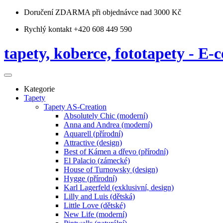
Doručení ZDARMA
při objednávce nad 3000 Kč
Rychlý kontakt +420 608 449 590
tapety, koberce, fototapety - E-c
Kategorie
Tapety
Tapety AS-Creation
Absolutely Chic (moderní)
Anna and Andrea (moderní)
Aquarell (přírodní)
Attractive (design)
Best of Kámen a dřevo (přírodní)
El Palacio (zámecké)
House of Turnowsky (design)
Hygge (přírodní)
Karl Lagerfeld (exklusivní, design)
Lilly and Luis (dětská)
Little Love (dětské)
New Life (moderní)