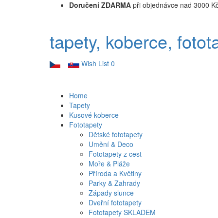
Doručení ZDARMA
při objednávce nad 3000 K
tapety, koberce, fotot
Wish List
0
Home
Tapety
Kusové koberce
Fototapety
Dětské fototapety
Umění & Deco
Fototapety z cest
Moře & Pláže
Příroda a Květiny
Parky & Zahrady
Západy slunce
Dveřní fototapety
Fototapety SKLADEM