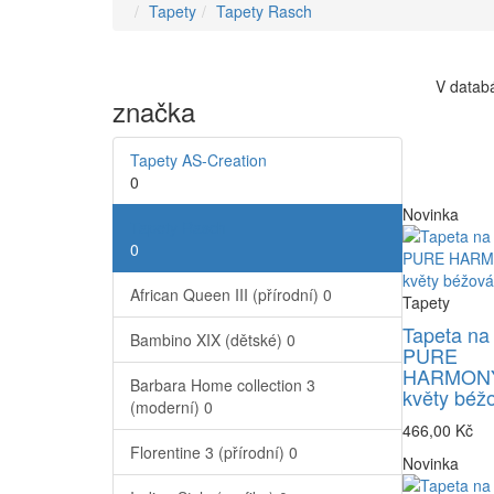
Tapety
Tapety Rasch
V databá
značka
Tapety AS-Creation
0
Novinka
Tapety Rasch
0
African Queen III (přírodní)
0
Tapety
Tapeta na
Bambino XIX (dětské)
0
PURE
HARMONY
Barbara Home collection 3
květy béž
(moderní)
0
466,00 Kč
Florentine 3 (přírodní)
0
Novinka