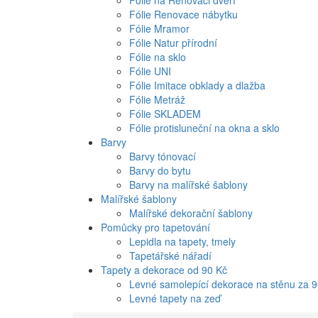
Fólie na Renovaci dveří
Fólie Renovace nábytku
Fólie Mramor
Fólie Natur přírodní
Fólie na sklo
Fólie UNI
Fólie Imitace obklady a dlažba
Fólie Metráž
Fólie SKLADEM
Fólie protisluneční na okna a sklo
Barvy
Barvy tónovací
Barvy do bytu
Barvy na malířské šablony
Malířské šablony
Malířské dekorační šablony
Pomůcky pro tapetování
Lepidla na tapety, tmely
Tapetářské nářadí
Tapety a dekorace od 90 Kč
Levné samolepící dekorace na stěnu za 
Levné tapety na zeď