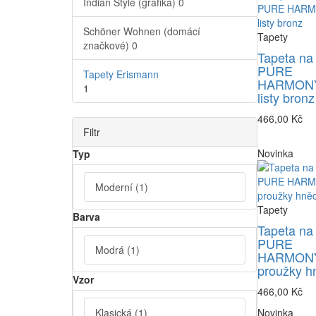
Indian Style (grafika)
0
Schöner Wohnen (domácí
Tapety
značkové)
0
Tapeta na
PURE
Tapety Erismann
HARMONY
1
listy bronz
466,00 Kč
Filtr
Novinka
Typ
Moderní
(1)
Tapety
Barva
Tapeta na
PURE
Modrá
(1)
HARMONY
proužky h
Vzor
466,00 Kč
Klasická
(1)
Novinka