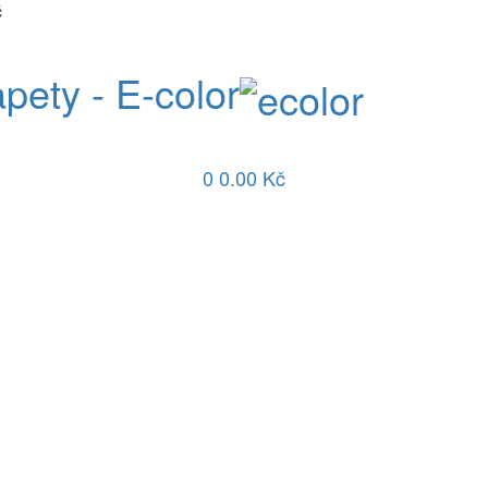
č
apety - E-color
0
0.00 Kč