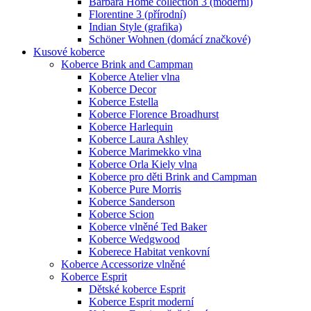
Barbara Home collection 3 (moderní)
Florentine 3 (přírodní)
Indian Style (grafika)
Schöner Wohnen (domácí značkové)
Kusové koberce
Koberce Brink and Campman
Koberce Atelier vlna
Koberce Decor
Koberce Estella
Koberce Florence Broadhurst
Koberce Harlequin
Koberce Laura Ashley
Koberce Marimekko vlna
Koberce Orla Kiely vlna
Koberce pro děti Brink and Campman
Koberce Pure Morris
Koberce Sanderson
Koberce Scion
Koberce vlněné Ted Baker
Koberce Wedgwood
Koberece Habitat venkovní
Koberce Accessorize vlněné
Koberce Esprit
Dětské koberce Esprit
Koberce Esprit moderní