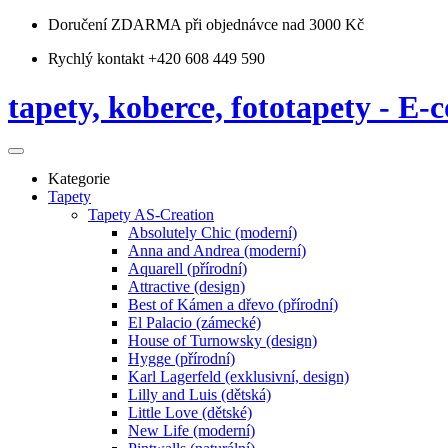
Doručení ZDARMA
při objednávce nad 3000 Kč
Rychlý kontakt +420 608 449 590
tapety, koberce, fototapety - E-c
Kategorie
Tapety
Tapety AS-Creation
Absolutely Chic (moderní)
Anna and Andrea (moderní)
Aquarell (přírodní)
Attractive (design)
Best of Kámen a dřevo (přírodní)
El Palacio (zámecké)
House of Turnowsky (design)
Hygge (přírodní)
Karl Lagerfeld (exklusivní, design)
Lilly and Luis (dětská)
Little Love (dětské)
New Life (moderní)