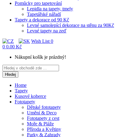
Pomůcky pro tapetování
Lepidla na tapety, tmely
Tapetářské nářadí
Tapety a dekorace od 90 Kč
Levné samolepící dekorace na stěnu za 90Kč
Levné tapety na zeď
Wish List
0
0
0.00 Kč
Nákupní košík je prázdný!
Hledej
Home
Tapety
Kusové koberce
Fototapety
Dětské fototapety
Umění & Deco
Fototapety z cest
Moře & Pláže
Příroda a Květiny
Parky & Zahrady