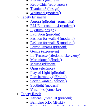
Pintwalls (naturální)
Retro Chic (retro tapety)
Titanium 3 (design)
Wallpanel (moderní)
Tapety Erismann
Aurora (přírodní - romantika)
ELLE decoration 4 (moderní)
Elysium (design)
Evolution (přírodní)
Fashion for walls 4 (moderní)
Fashion for walls 5 (moderní)
Forest Dreams (přírodní)
Gentle (expresivní)
La Terrasse (středomořské vzory)
Martinique (přírodní)
Mellisa (přírodní)
Opus (elegance)
Play of Light (přírodní)
Pure harmony (přírodní)
Secret Garden (přírodní)
Spotlight (moderní)
Versailles (zámecké)
Tapety Rasch
African Queen III (přírodní)
Bambino XIX (dětské)