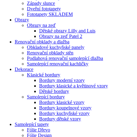
Západy slunce
Dveřní fototapety
Fototapety SKLADEM
Obrazy
Obrazy na zeď
Dětské obrazy Lilly and Luis
Obrazy na zeď Patel 2
Renovační obklady a dlažba
Obkladové kuchyňské panely
Renovační obklady stěn
Podlahová renovační samolepící dlažba
Samolepící renovační kachličky
Dekorace
Klasické bordury
Bordury moderní vzory
Bordury klasické a květinové vzory
Dětské bordury
Samolepící bordury
Bordury klasické vzory
Bordury koupelnové vzory
Bordury kuchyňské vzory
Bordury dětské vzory
Samolepící tapety
Fólie Dřevo
Fólie Design