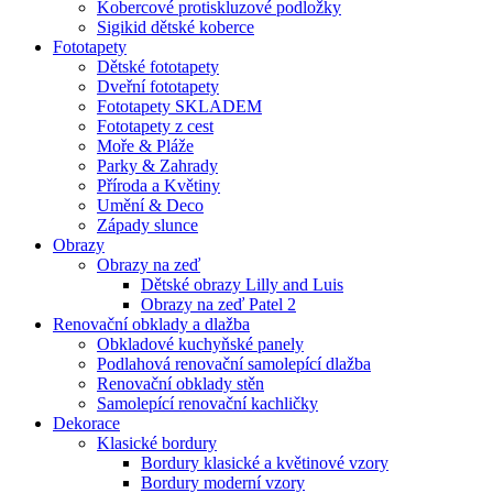
Kobercové protiskluzové podložky
Sigikid dětské koberce
Fototapety
Dětské fototapety
Dveřní fototapety
Fototapety SKLADEM
Fototapety z cest
Moře & Pláže
Parky & Zahrady
Příroda a Květiny
Umění & Deco
Západy slunce
Obrazy
Obrazy na zeď
Dětské obrazy Lilly and Luis
Obrazy na zeď Patel 2
Renovační obklady a dlažba
Obkladové kuchyňské panely
Podlahová renovační samolepící dlažba
Renovační obklady stěn
Samolepící renovační kachličky
Dekorace
Klasické bordury
Bordury klasické a květinové vzory
Bordury moderní vzory