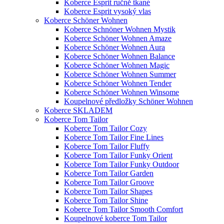
Koberce Esprit ručně tkané
Koberce Esprit vysoký vlas
Koberce Schöner Wohnen
Koberce Schnöner Wohnen Mystik
Koberce Schöner Wohnen Amaze
Koberce Schöner Wohnen Aura
Koberce Schöner Wohnen Balance
Koberce Schöner Wohnen Magic
Koberce Schöner Wohnen Summer
Koberce Schöner Wohnen Tender
Koberce Schöner Wohnen Winsome
Koupelnové předložky Schöner Wohnen
Koberce SKLADEM
Koberce Tom Tailor
Koberce Tom Tailor Cozy
Koberce Tom Tailor Fine Lines
Koberce Tom Tailor Fluffy
Koberce Tom Tailor Funky Orient
Koberce Tom Tailor Funky Outdoor
Koberce Tom Tailor Garden
Koberce Tom Tailor Groove
Koberce Tom Tailor Shapes
Koberce Tom Tailor Shine
Koberce Tom Tailor Smooth Comfort
Koupelnové koberce Tom Tailor