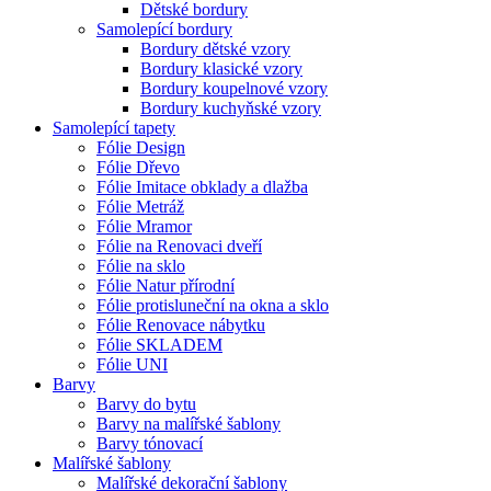
Dětské bordury
Samolepící bordury
Bordury dětské vzory
Bordury klasické vzory
Bordury koupelnové vzory
Bordury kuchyňské vzory
Samolepící tapety
Fólie Design
Fólie Dřevo
Fólie Imitace obklady a dlažba
Fólie Metráž
Fólie Mramor
Fólie na Renovaci dveří
Fólie na sklo
Fólie Natur přírodní
Fólie protisluneční na okna a sklo
Fólie Renovace nábytku
Fólie SKLADEM
Fólie UNI
Barvy
Barvy do bytu
Barvy na malířské šablony
Barvy tónovací
Malířské šablony
Malířské dekorační šablony