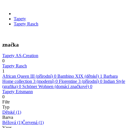
Tapety
Tapety Rasch
značka
Tapety AS-Creation
0
Tapety Rasch
1
African Queen III (přírodní)
0
Bambino XIX (dětské)
1
Barbara
Home collection 3 (moderní)
0
Florentine 3 (přírodní)
0
Indian Style
(grafika)
0
Schöner Wohnen (domácí značkové)
0
Tapety Erismann
0
Filtr
Typ
Dětské
(1)
Barva
Béžová
(1)
Červená
(1)
Vzor