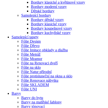
Bordury klasické a květinové vzory
Bordury moderní vzory
Dětské bordury
Samolepící bordury
Bordury dětské vzory
Bordury klasické vzory
Bordury koupelnové vzory
Bordury kuchyňské vzory
Samolepící tapety
Fólie Design
Fólie Dřevo
Fólie Imitace obklady a dlažba
Fólie Metráž
Fólie Mramor
Fólie na Renovaci dveří
Fólie na sklo
Fólie Natur přírodní
Fólie protisluneční na okna a sklo
Fólie Renovace nábytku
Fólie SKLADEM
Fólie UNI
Barvy
Barvy do bytu
Barvy na malířské šablony
Barvy tónovací