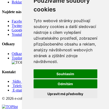
Používáme soubory
Reklamace
cookies
Najdete nás
Tyto webové stránky používají
Facebook
Twitter
soubory cookies a další sledovací
Google
nástroje s cílem vylepšení
Youtube
uživatelského prostředí, zobrazení
přizpůsobeného obsahu a reklam,
Odkazy
analýzy návštěvnosti webových
Odkazy
stránek a zjištění zdroje
Toplist
návštěvnosti.
Kontakt
Souhlasím
Sídlo firmy: Boženy Němcové 739/1, Svitavy 568 02, CZ
Odmítám
Telefon: +420 608 449 590
E-mail: info@e-color.cz
Upravit mé předvolby
© 2026 e-color.cz