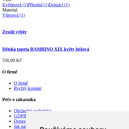
Květinová
(1)
Přírodní
(1)
Domácí
(1)
Material
Vliesová
(1)
Zrušit výběr
Dětská tapeta BAMBINO XIX květy béžová
550,00 Kč
O firmě
O firmě
Rychlý kontakt
Péče o zákazníka
Obchodní podmínky
GDPR
Doprava
Jak nakupovat