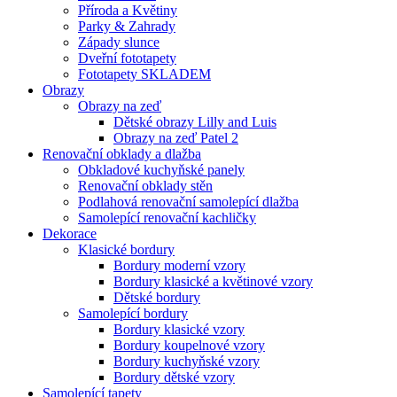
Příroda a Květiny
Parky & Zahrady
Západy slunce
Dveřní fototapety
Fototapety SKLADEM
Obrazy
Obrazy na zeď
Dětské obrazy Lilly and Luis
Obrazy na zeď Patel 2
Renovační obklady a dlažba
Obkladové kuchyňské panely
Renovační obklady stěn
Podlahová renovační samolepící dlažba
Samolepící renovační kachličky
Dekorace
Klasické bordury
Bordury moderní vzory
Bordury klasické a květinové vzory
Dětské bordury
Samolepící bordury
Bordury klasické vzory
Bordury koupelnové vzory
Bordury kuchyňské vzory
Bordury dětské vzory
Samolepící tapety