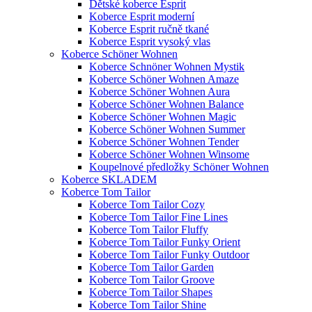
Dětské koberce Esprit
Koberce Esprit moderní
Koberce Esprit ručně tkané
Koberce Esprit vysoký vlas
Koberce Schöner Wohnen
Koberce Schnöner Wohnen Mystik
Koberce Schöner Wohnen Amaze
Koberce Schöner Wohnen Aura
Koberce Schöner Wohnen Balance
Koberce Schöner Wohnen Magic
Koberce Schöner Wohnen Summer
Koberce Schöner Wohnen Tender
Koberce Schöner Wohnen Winsome
Koupelnové předložky Schöner Wohnen
Koberce SKLADEM
Koberce Tom Tailor
Koberce Tom Tailor Cozy
Koberce Tom Tailor Fine Lines
Koberce Tom Tailor Fluffy
Koberce Tom Tailor Funky Orient
Koberce Tom Tailor Funky Outdoor
Koberce Tom Tailor Garden
Koberce Tom Tailor Groove
Koberce Tom Tailor Shapes
Koberce Tom Tailor Shine