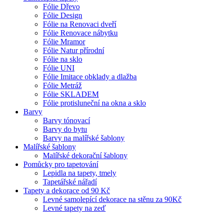
Fólie Dřevo
Fólie Design
Fólie na Renovaci dveří
Fólie Renovace nábytku
Fólie Mramor
Fólie Natur přírodní
Fólie na sklo
Fólie UNI
Fólie Imitace obklady a dlažba
Fólie Metráž
Fólie SKLADEM
Fólie protisluneční na okna a sklo
Barvy
Barvy tónovací
Barvy do bytu
Barvy na malířské šablony
Malířské šablony
Malířské dekorační šablony
Pomůcky pro tapetování
Lepidla na tapety, tmely
Tapetářské nářadí
Tapety a dekorace od 90 Kč
Levné samolepící dekorace na stěnu za 90Kč
Levné tapety na zeď