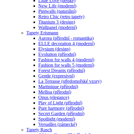
Little Love (dětské)
New Life (moderní)
Pintwalls (naturální)
Retro Chic (retro tapety)
Titanium 3 (design)
Wallpanel (moderní)
Tapety Erismann
Aurora (přírodní - romantika)
ELLE decoration 4 (moderní)
Elysium (design)
Evolution (přírodní)
Fashion for walls 4 (moderní)
Fashion for walls 5 (moderní)
Forest Dreams (přírodní)
Gentle (expresivní)
La Terrasse (středomořské vzory)
Martinique (přírodní)
Mellisa (přírodní)
Opus (elegance)
Play of Light (přírodní)
Pure harmony (přírodní)
Secret Garden (přírodní)
Spotlight (moderní)
Versailles (zámecké)
Tapety Rasch