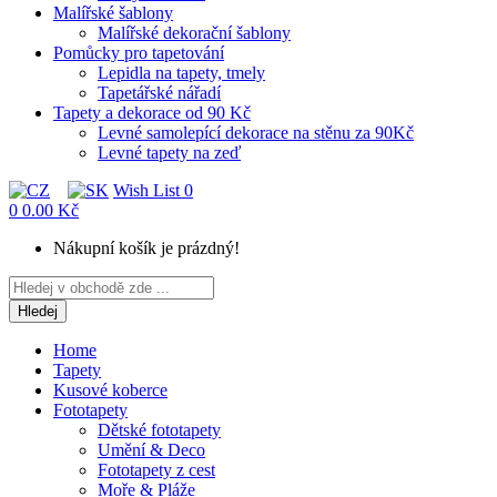
Malířské šablony
Malířské dekorační šablony
Pomůcky pro tapetování
Lepidla na tapety, tmely
Tapetářské nářadí
Tapety a dekorace od 90 Kč
Levné samolepící dekorace na stěnu za 90Kč
Levné tapety na zeď
Wish List
0
0
0.00 Kč
Nákupní košík je prázdný!
Hledej
Home
Tapety
Kusové koberce
Fototapety
Dětské fototapety
Umění & Deco
Fototapety z cest
Moře & Pláže