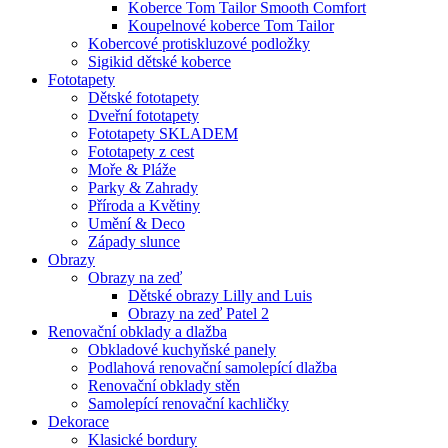
Koberce Tom Tailor Smooth Comfort
Koupelnové koberce Tom Tailor
Kobercové protiskluzové podložky
Sigikid dětské koberce
Fototapety
Dětské fototapety
Dveřní fototapety
Fototapety SKLADEM
Fototapety z cest
Moře & Pláže
Parky & Zahrady
Příroda a Květiny
Umění & Deco
Západy slunce
Obrazy
Obrazy na zeď
Dětské obrazy Lilly and Luis
Obrazy na zeď Patel 2
Renovační obklady a dlažba
Obkladové kuchyňské panely
Podlahová renovační samolepící dlažba
Renovační obklady stěn
Samolepící renovační kachličky
Dekorace
Klasické bordury