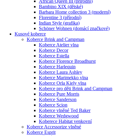
African Queen III (přírodní)
Bambino XIX (dětské)
Barbara Home collection 3 (moderní)
Florentine 3 (přírodní)
Indian Style (grafika)
Schöner Wohnen (domácí značkové)
Kusové koberce
Koberce Brink and Campman
Koberce Atelier vlna
Koberce Decor
Koberce Estella
Koberce Florence Broadhurst
Koberce Harlequin
Koberce Laura Ashley
Koberce Marimekko vlna
Koberce Orla Kiely vlna
Koberce pro děti Brink and Campman
Koberce Pure Morris
Koberce Sanderson
Koberce Scion
Koberce vlněné Ted Baker
Koberce Wedgwood
Koberece Habitat venkovní
Koberce Accessorize vlněné
Koberce Esprit