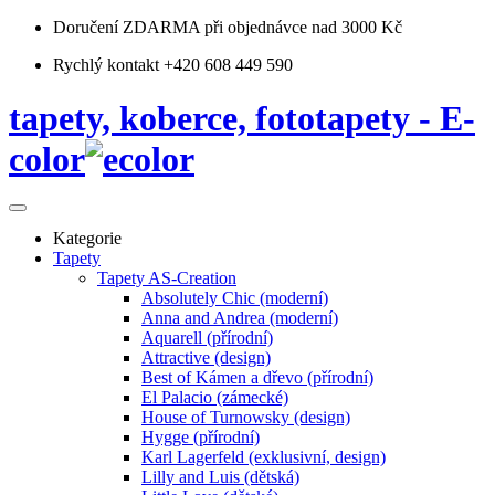
Doručení ZDARMA
při objednávce nad 3000 Kč
Rychlý kontakt +420 608 449 590
tapety, koberce, fototapety - E-
color
Kategorie
Tapety
Tapety AS-Creation
Absolutely Chic (moderní)
Anna and Andrea (moderní)
Aquarell (přírodní)
Attractive (design)
Best of Kámen a dřevo (přírodní)
El Palacio (zámecké)
House of Turnowsky (design)
Hygge (přírodní)
Karl Lagerfeld (exklusivní, design)
Lilly and Luis (dětská)