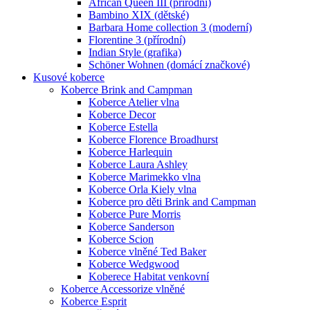
African Queen III (přírodní)
Bambino XIX (dětské)
Barbara Home collection 3 (moderní)
Florentine 3 (přírodní)
Indian Style (grafika)
Schöner Wohnen (domácí značkové)
Kusové koberce
Koberce Brink and Campman
Koberce Atelier vlna
Koberce Decor
Koberce Estella
Koberce Florence Broadhurst
Koberce Harlequin
Koberce Laura Ashley
Koberce Marimekko vlna
Koberce Orla Kiely vlna
Koberce pro děti Brink and Campman
Koberce Pure Morris
Koberce Sanderson
Koberce Scion
Koberce vlněné Ted Baker
Koberce Wedgwood
Koberece Habitat venkovní
Koberce Accessorize vlněné
Koberce Esprit