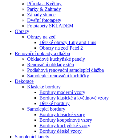
Příroda a Květiny
Parky & Zahrady
Západy slunce
Dveřní fototapety
Fototapety SKLADEM
Obrazy
Obrazy na zeď
Dětské obrazy Lilly and Luis
Obrazy na zeď Patel 2
Renovační obklady a dlažba
Obkladové kuchyňské panely
Renovační obklady stěn
Podlahová renovační samolepící dlažba
Samolepící renovační kachličky
Dekorace
Klasické bordury
Bordury moderní vzory
Bordury klasické a květinové vzory
Dětské bordury
Samolepící bordury
Bordury klasické vzory
Bordury koupelnové vzory
Bordury kuchyňské vzory
Bordury dětské vzory
Samolepící tapety