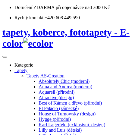
Doručení ZDARMA
při objednávce nad 3000 Kč
Rychlý kontakt +420 608 449 590
tapety, koberce, fototapety - E-
color
Kategorie
Tapety
Tapety AS-Creation
Absolutely Chic (moderní)
Anna and Andrea (moderní)
Aquarell (přírodní)
Attractive (design)
Best of Kámen a dřevo (přírodní)
El Palacio (zámecké)
House of Turnowsky (design)
Hygge (přírodní)
Karl Lagerfeld (exklusivní, design)
Lilly and Luis (dětská)