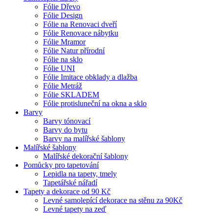
Fólie Dřevo
Fólie Design
Fólie na Renovaci dveří
Fólie Renovace nábytku
Fólie Mramor
Fólie Natur přírodní
Fólie na sklo
Fólie UNI
Fólie Imitace obklady a dlažba
Fólie Metráž
Fólie SKLADEM
Fólie protisluneční na okna a sklo
Barvy
Barvy tónovací
Barvy do bytu
Barvy na malířské šablony
Malířské šablony
Malířské dekorační šablony
Pomůcky pro tapetování
Lepidla na tapety, tmely
Tapetářské nářadí
Tapety a dekorace od 90 Kč
Levné samolepící dekorace na stěnu za 90Kč
Levné tapety na zeď