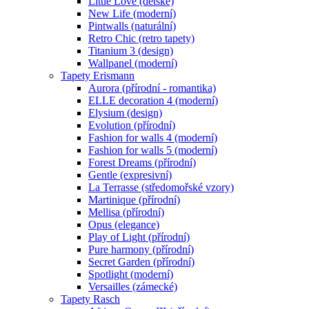
Little Love (dětské)
New Life (moderní)
Pintwalls (naturální)
Retro Chic (retro tapety)
Titanium 3 (design)
Wallpanel (moderní)
Tapety Erismann
Aurora (přírodní - romantika)
ELLE decoration 4 (moderní)
Elysium (design)
Evolution (přírodní)
Fashion for walls 4 (moderní)
Fashion for walls 5 (moderní)
Forest Dreams (přírodní)
Gentle (expresivní)
La Terrasse (středomořské vzory)
Martinique (přírodní)
Mellisa (přírodní)
Opus (elegance)
Play of Light (přírodní)
Pure harmony (přírodní)
Secret Garden (přírodní)
Spotlight (moderní)
Versailles (zámecké)
Tapety Rasch