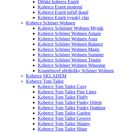
Dětské koberce Esprit
Koberce Esprit moderní
Koberce Esprit ručně tkané
Koberce Esprit vysoký vlas
Koberce Schöner Wohnen
Koberce Schnöner Wohnen Mystik
Koberce Schöner Wohnen Amaze
Koberce Schöner Wohnen Aura
Koberce Schöner Wohnen Balance
Koberce Schöner Wohnen Magic
Koberce Schöner Wohnen Summer
Koberce Schöner Wohnen Tender
Koberce Schöner Wohnen Winsome
Koupelnové předložky Schöner Wohnen
Koberce SKLADEM
Koberce Tom Tailor
Koberce Tom Tailor Cozy
Koberce Tom Tailor Fine Lines
Koberce Tom Tailor Fluffy
Koberce Tom Tailor Funky Orient
Koberce Tom Tailor Funky Outdoor
Koberce Tom Tailor Garden
Koberce Tom Tailor Groove
Koberce Tom Tailor Shapes
Koberce Tom Tailor Shine