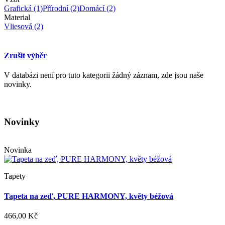
Grafická
(1)
Přírodní
(2)
Domácí
(2)
Material
Vliesová
(2)
Zrušit výběr
V databázi není pro tuto kategorii žádný záznam, zde jsou naše
novinky.
Novinky
Novinka
Tapety
Tapeta na zeď, PURE HARMONY, květy béžová
466,00 Kč