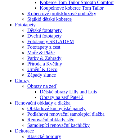
Koberce Tom Tailor Smooth Comfort
Koupelnové koberce Tom Tailor
Kobercové protiskluzové podložky
Sigikid dětské koberce
Fototapety
Dětské fototapety
Dveřní fototapety
Fototapety SKLADEM
Fototapety z cest
Moře & Pláže
Parky & Zahrady
Příroda a Květiny
Umění & Deco
Západy slunce
Obrazy
Obrazy na zeď
Dětské obrazy Lilly and Luis
Obrazy na zeď Patel 2
Renovační obklady a dlažba
Obkladové kuchyňské panely
Podlahová renovační samolepící dlažba
Renovační obklady stěn
Samolepící renovační kachličky
Dekorace
Klasické bordury