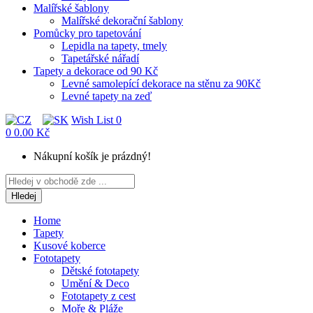
Malířské šablony
Malířské dekorační šablony
Pomůcky pro tapetování
Lepidla na tapety, tmely
Tapetářské nářadí
Tapety a dekorace od 90 Kč
Levné samolepící dekorace na stěnu za 90Kč
Levné tapety na zeď
Wish List
0
0
0.00 Kč
Nákupní košík je prázdný!
Hledej
Home
Tapety
Kusové koberce
Fototapety
Dětské fototapety
Umění & Deco
Fototapety z cest
Moře & Pláže