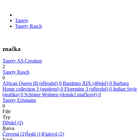
Tapety
Tapety Rasch
značka
Tapety AS-Creation
2
Tapety Rasch
0
African Queen III (přírodní)
0
Bambino XIX (dětské)
0
Barbara
Home collection 3 (moderní)
0
Florentine 3 (přírodní)
0
Indian Style
(grafika)
0
Schöner Wohnen (domácí značkové)
0
Tapety Erismann
0
Filtr
Typ
Dětské
(2)
Barva
Červená
(2)
Šedá
(1)
Fialová
(2)
Vzor