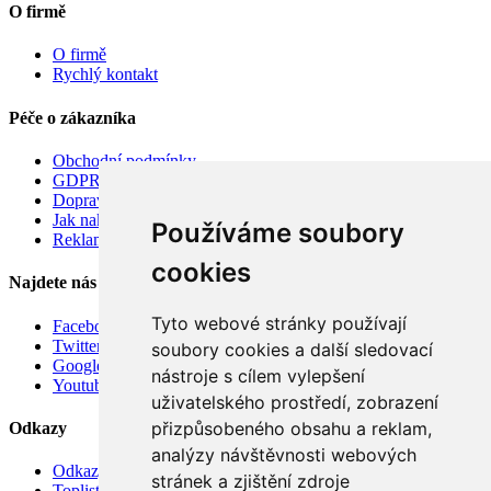
O firmě
O firmě
Rychlý kontakt
Péče o zákazníka
Obchodní podmínky
GDPR
Doprava
Jak nakupovat
Používáme soubory
Reklamace
cookies
Najdete nás
Tyto webové stránky používají
Facebook
Twitter
soubory cookies a další sledovací
Google
nástroje s cílem vylepšení
Youtube
uživatelského prostředí, zobrazení
přizpůsobeného obsahu a reklam,
Odkazy
analýzy návštěvnosti webových
Odkazy
stránek a zjištění zdroje
Toplist