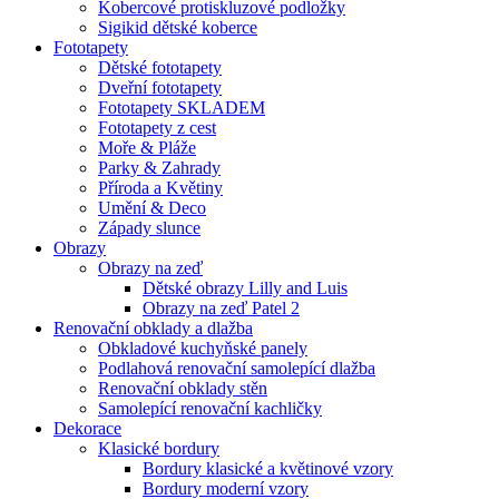
Kobercové protiskluzové podložky
Sigikid dětské koberce
Fototapety
Dětské fototapety
Dveřní fototapety
Fototapety SKLADEM
Fototapety z cest
Moře & Pláže
Parky & Zahrady
Příroda a Květiny
Umění & Deco
Západy slunce
Obrazy
Obrazy na zeď
Dětské obrazy Lilly and Luis
Obrazy na zeď Patel 2
Renovační obklady a dlažba
Obkladové kuchyňské panely
Podlahová renovační samolepící dlažba
Renovační obklady stěn
Samolepící renovační kachličky
Dekorace
Klasické bordury
Bordury klasické a květinové vzory
Bordury moderní vzory