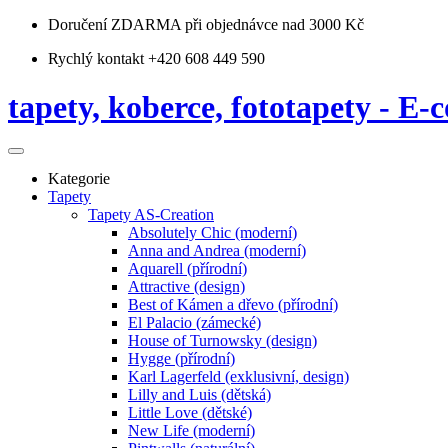
Doručení ZDARMA
při objednávce nad 3000 Kč
Rychlý kontakt +420 608 449 590
tapety, koberce, fototapety - E-c
Kategorie
Tapety
Tapety AS-Creation
Absolutely Chic (moderní)
Anna and Andrea (moderní)
Aquarell (přírodní)
Attractive (design)
Best of Kámen a dřevo (přírodní)
El Palacio (zámecké)
House of Turnowsky (design)
Hygge (přírodní)
Karl Lagerfeld (exklusivní, design)
Lilly and Luis (dětská)
Little Love (dětské)
New Life (moderní)