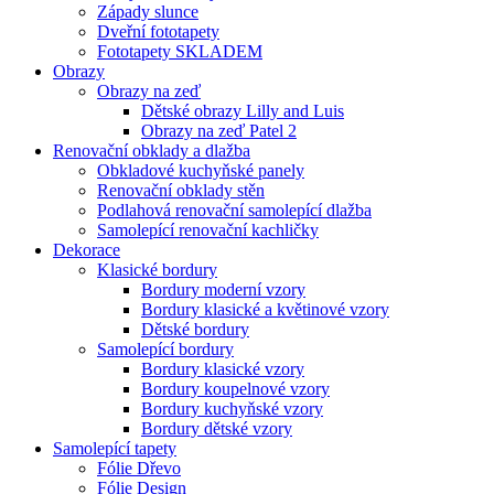
Západy slunce
Dveřní fototapety
Fototapety SKLADEM
Obrazy
Obrazy na zeď
Dětské obrazy Lilly and Luis
Obrazy na zeď Patel 2
Renovační obklady a dlažba
Obkladové kuchyňské panely
Renovační obklady stěn
Podlahová renovační samolepící dlažba
Samolepící renovační kachličky
Dekorace
Klasické bordury
Bordury moderní vzory
Bordury klasické a květinové vzory
Dětské bordury
Samolepící bordury
Bordury klasické vzory
Bordury koupelnové vzory
Bordury kuchyňské vzory
Bordury dětské vzory
Samolepící tapety
Fólie Dřevo
Fólie Design