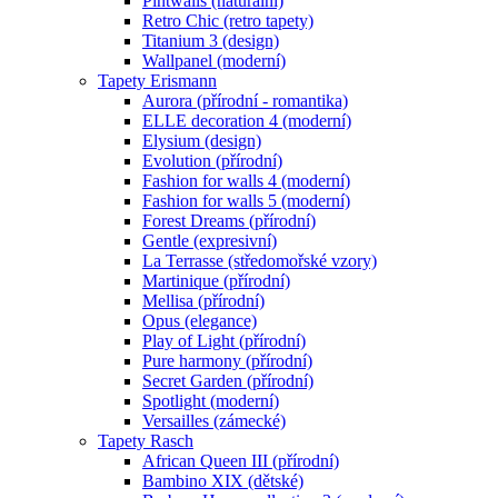
Pintwalls (naturální)
Retro Chic (retro tapety)
Titanium 3 (design)
Wallpanel (moderní)
Tapety Erismann
Aurora (přírodní - romantika)
ELLE decoration 4 (moderní)
Elysium (design)
Evolution (přírodní)
Fashion for walls 4 (moderní)
Fashion for walls 5 (moderní)
Forest Dreams (přírodní)
Gentle (expresivní)
La Terrasse (středomořské vzory)
Martinique (přírodní)
Mellisa (přírodní)
Opus (elegance)
Play of Light (přírodní)
Pure harmony (přírodní)
Secret Garden (přírodní)
Spotlight (moderní)
Versailles (zámecké)
Tapety Rasch
African Queen III (přírodní)
Bambino XIX (dětské)