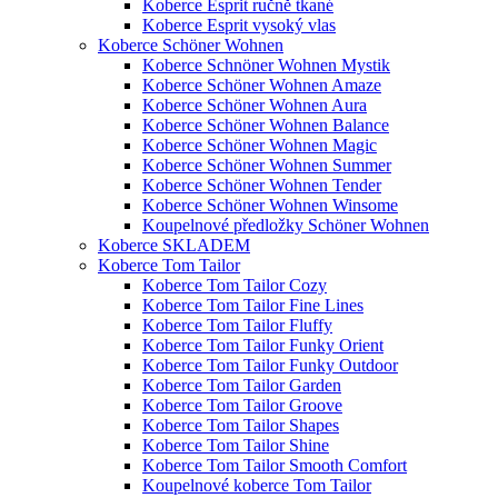
Koberce Esprit ručně tkané
Koberce Esprit vysoký vlas
Koberce Schöner Wohnen
Koberce Schnöner Wohnen Mystik
Koberce Schöner Wohnen Amaze
Koberce Schöner Wohnen Aura
Koberce Schöner Wohnen Balance
Koberce Schöner Wohnen Magic
Koberce Schöner Wohnen Summer
Koberce Schöner Wohnen Tender
Koberce Schöner Wohnen Winsome
Koupelnové předložky Schöner Wohnen
Koberce SKLADEM
Koberce Tom Tailor
Koberce Tom Tailor Cozy
Koberce Tom Tailor Fine Lines
Koberce Tom Tailor Fluffy
Koberce Tom Tailor Funky Orient
Koberce Tom Tailor Funky Outdoor
Koberce Tom Tailor Garden
Koberce Tom Tailor Groove
Koberce Tom Tailor Shapes
Koberce Tom Tailor Shine
Koberce Tom Tailor Smooth Comfort
Koupelnové koberce Tom Tailor