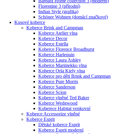
Barbara Home collection 3 (moderní)
Florentine 3 (přírodní)
Indian Style (grafika)
Schöner Wohnen (domácí značkové)
Kusové koberce
Koberce Brink and Campman
Koberce Atelier vlna
Koberce Decor
Koberce Estella
Koberce Florence Broadhurst
Koberce Harlequin
Koberce Laura Ashley
Koberce Marimekko vlna
Koberce Orla Kiely vlna
Koberce pro děti Brink and Campman
Koberce Pure Morris
Koberce Sanderson
Koberce Scion
Koberce vlněné Ted Baker
Koberce Wedgwood
Koberece Habitat venkovní
Koberce Accessorize vlněné
Koberce Esprit
Dětské koberce Esprit
Koberce Esprit moderní