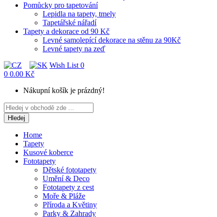
Pomůcky pro tapetování
Lepidla na tapety, tmely
Tapetářské nářadí
Tapety a dekorace od 90 Kč
Levné samolepící dekorace na stěnu za 90Kč
Levné tapety na zeď
Wish List
0
0
0.00 Kč
Nákupní košík je prázdný!
Hledej
Home
Tapety
Kusové koberce
Fototapety
Dětské fototapety
Umění & Deco
Fototapety z cest
Moře & Pláže
Příroda a Květiny
Parky & Zahrady