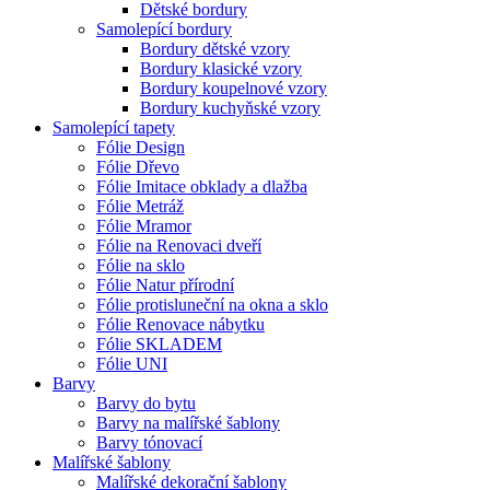
Dětské bordury
Samolepící bordury
Bordury dětské vzory
Bordury klasické vzory
Bordury koupelnové vzory
Bordury kuchyňské vzory
Samolepící tapety
Fólie Design
Fólie Dřevo
Fólie Imitace obklady a dlažba
Fólie Metráž
Fólie Mramor
Fólie na Renovaci dveří
Fólie na sklo
Fólie Natur přírodní
Fólie protisluneční na okna a sklo
Fólie Renovace nábytku
Fólie SKLADEM
Fólie UNI
Barvy
Barvy do bytu
Barvy na malířské šablony
Barvy tónovací
Malířské šablony
Malířské dekorační šablony