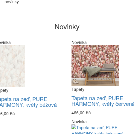
novinky.
Novinky
vinka
Novinka
Tapety
pety
Tapeta na zeď, PURE
apeta na zeď, PURE
HARMONY, květy červen
ARMONY, květy béžová
466,00 Kč
6,00 Kč
Novinka