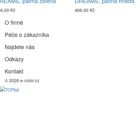
REAMS, palma zelená
DREAMS, palma hnědá
6,00 Kč
466,00 Kč
O firmě
Péče o zákazníka
Najdete nás
Odkazy
Kontakt
© 2026 e-color.cz