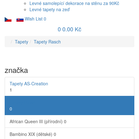
Levné samolepící dekorace na stěnu za 90Kč
Levné tapety na zeď
Wish List
0
0
0.00 Kč
Tapety
Tapety Rasch
značka
Tapety AS-Creation
1
Tapety Rasch
0
African Queen III (přírodní)
0
Bambino XIX (dětské)
0