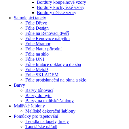
Bordury koupelnové vzory
Bordury kuchyňské vzory
Bordury dětské vzory
Samolepící tapety
Fólie Dřevo
Fólie Design
Fólie na Renovaci dveří
Fólie Renovace nábytku
Fólie Mramor
Fólie Natur přírodní
Fólie na sklo
Fólie UNI
Fólie Imitace obklady a dlažba
Fólie Metráž
Fólie SKLADEM
Fólie protisluneční na okna a sklo
Barvy
Barvy tónovací
Barvy do bytu
Barvy na malířské šablony
Malířské šablony
Malířské dekorační šablony
Pomůcky pro tapetování
Lepidla na tapety, tmely
Tapetářské nářadí