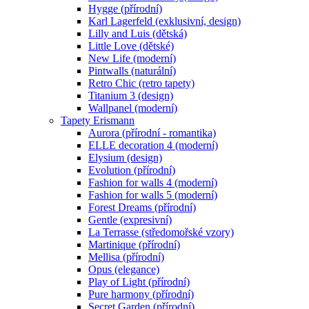
Hygge (přírodní)
Karl Lagerfeld (exklusivní, design)
Lilly and Luis (dětská)
Little Love (dětské)
New Life (moderní)
Pintwalls (naturální)
Retro Chic (retro tapety)
Titanium 3 (design)
Wallpanel (moderní)
Tapety Erismann
Aurora (přírodní - romantika)
ELLE decoration 4 (moderní)
Elysium (design)
Evolution (přírodní)
Fashion for walls 4 (moderní)
Fashion for walls 5 (moderní)
Forest Dreams (přírodní)
Gentle (expresivní)
La Terrasse (středomořské vzory)
Martinique (přírodní)
Mellisa (přírodní)
Opus (elegance)
Play of Light (přírodní)
Pure harmony (přírodní)
Secret Garden (přírodní)