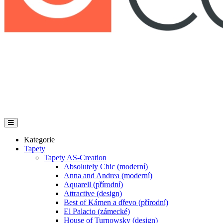
Kategorie
Tapety
Tapety AS-Creation
Absolutely Chic (moderní)
Anna and Andrea (moderní)
Aquarell (přírodní)
Attractive (design)
Best of Kámen a dřevo (přírodní)
El Palacio (zámecké)
House of Turnowsky (design)