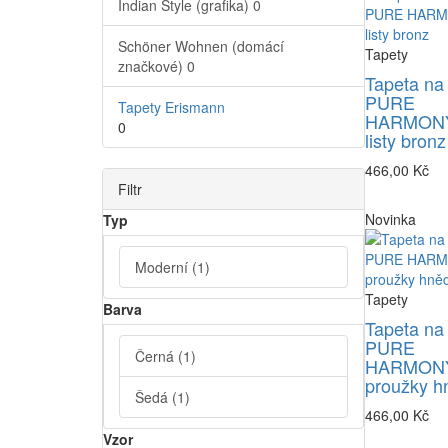
Indian Style (grafika)
0
Schöner Wohnen (domácí
Tapety
značkové)
0
Tapeta na
PURE
Tapety Erismann
HARMONY
0
listy bronz
466,00 Kč
Filtr
Novinka
Typ
Moderní
(1)
Tapety
Barva
Tapeta na
PURE
Černá
(1)
HARMONY
proužky h
Šedá
(1)
466,00 Kč
Vzor