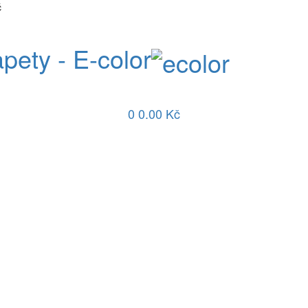
č
apety - E-color
0
0.00 Kč