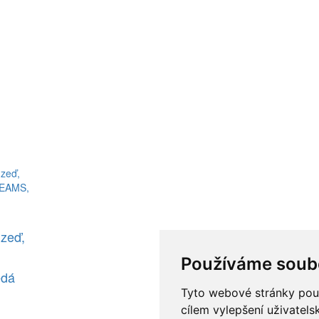
 zeď,
Používáme soub
ědá
Tyto webové stránky použí
cílem vylepšení uživatel