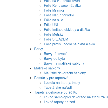
Fólie na Renovaci dveří
Fólie Renovace nábytku
Fólie Mramor
Fólie Natur přírodní
Fólie na sklo
Fólie UNI
Fólie Imitace obklady a dlažba
Fólie Metráž
Fólie SKLADEM
Fólie protisluneční na okna a sklo
Barvy
Barvy tónovací
Barvy do bytu
Barvy na malířské šablony
Malířské šablony
Malířské dekorační šablony
Pomůcky pro tapetování
Lepidla na tapety, tmely
Tapetářské nářadí
Tapety a dekorace od 90 Kč
Levné samolepící dekorace na stěnu za 
Levné tapety na zeď