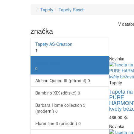
Tapety
Tapety Rasch
V databá
značka
Tapety AS-Creation
1
Novinka
Tapety Rasch
0
African Queen III (přírodní)
0
Tapety
Tapeta na
Bambino XIX (dětské)
0
PURE
HARMONY
Barbara Home collection 3
květy béž
(moderní)
0
466,00 Kč
Florentine 3 (přírodní)
0
Novinka