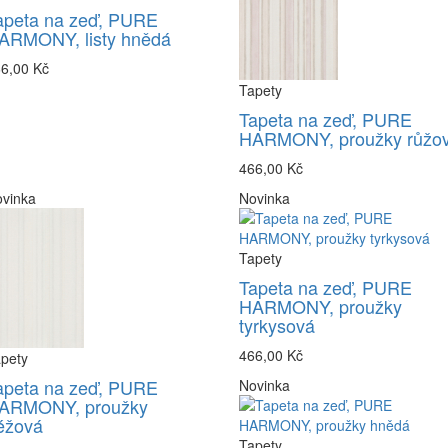
apeta na zeď, PURE
ARMONY, listy hnědá
6,00 Kč
Tapety
Tapeta na zeď, PURE
HARMONY, proužky růžo
466,00 Kč
vinka
Novinka
Tapety
Tapeta na zeď, PURE
HARMONY, proužky
tyrkysová
466,00 Kč
pety
apeta na zeď, PURE
Novinka
ARMONY, proužky
éžová
Tapety