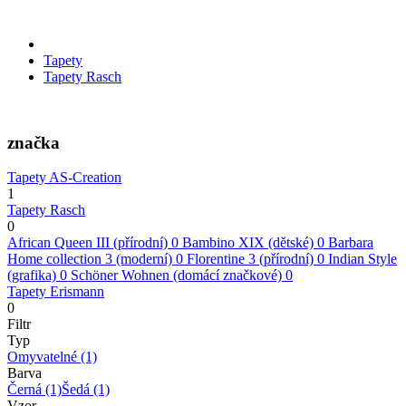
Tapety
Tapety Rasch
značka
Tapety AS-Creation
1
Tapety Rasch
0
African Queen III (přírodní)
0
Bambino XIX (dětské)
0
Barbara
Home collection 3 (moderní)
0
Florentine 3 (přírodní)
0
Indian Style
(grafika)
0
Schöner Wohnen (domácí značkové)
0
Tapety Erismann
0
Filtr
Typ
Omyvatelné
(1)
Barva
Černá
(1)
Šedá
(1)
Vzor