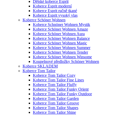
Dětské koberce Esprit
Koberce Esprit moderní
Koberce Esprit ručně tkané
Koberce Esprit vysoký vlas
Koberce Schöner Wohnen
Koberce Schnöner Wohnen Mystik
Koberce Schöner Wohnen Amaze
Koberce Schöner Wohnen Aura
Koberce Schöner Wohnen Balance
Koberce Schöner Wohnen Magic
Koberce Schöner Wohnen Summer
Koberce Schöner Wohnen Tender
Koberce Schöner Wohnen Winsome
Koupelnové předložky Schöner Wohnen
Koberce SKLADEM
Koberce Tom Tailor
Koberce Tom Tailor Cozy
Koberce Tom Tailor Fine Lines
Koberce Tom Tailor Fluffy
Koberce Tom Tailor Funky Orient
Koberce Tom Tailor Funky Outdoor
Koberce Tom Tailor Garden
Koberce Tom Tailor Groove
Koberce Tom Tailor Shapes
Koberce Tom Tailor Shine