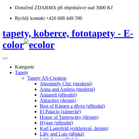
Doručení ZDARMA
při objednávce nad 3000 Kč
Rychlý kontakt +420 608 449 590
tapety, koberce, fototapety - E-
color
Kategorie
Tapety
Tapety AS-Creation
Absolutely Chic (moderní)
Anna and Andrea (moderní)
Aquarell (přírodní)
Attractive (design)
Best of Kámen a dřevo (přírodní)
El Palacio (zámecké)
House of Turnowsky (design)
Hygge (přírodní)
Karl Lagerfeld (exklusivní, design)
Lilly and Luis (dětská)