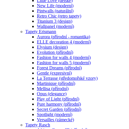
Little Love (dětské)
New Life (moderní)
Pintwalls (naturální)
Retro Chic (retro tapety)
Titanium 3 (design)
Wallpanel (moderní)
Tapety Erismann
Aurora (přírodní - romantika)
ELLE decoration 4 (moderní)
Elysium (design)
Evolution (přírodní)
Fashion for walls 4 (moderní)
Fashion for walls 5 (moderní)
Forest Dreams (přírodní)
Gentle (expresivní)
La Terrasse (středomořské vzory)
Martinique (přírodní)
Mellisa (přírodní)
Opus (elegance)
Play of Light (přírodní)
Pure harmony (přírodní)
Secret Garden (přírodní)
Spotlight (moderní)
Versailles (zámecké)
Tapety Rasch