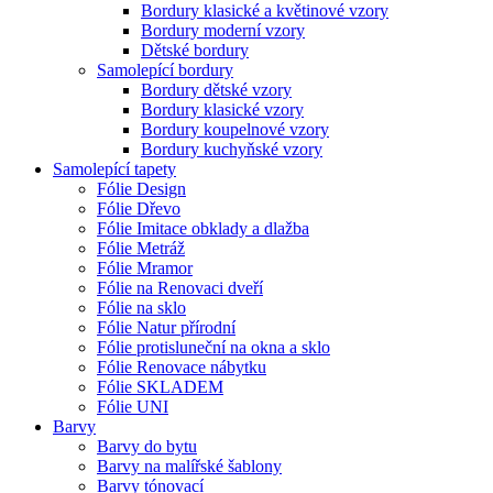
Bordury klasické a květinové vzory
Bordury moderní vzory
Dětské bordury
Samolepící bordury
Bordury dětské vzory
Bordury klasické vzory
Bordury koupelnové vzory
Bordury kuchyňské vzory
Samolepící tapety
Fólie Design
Fólie Dřevo
Fólie Imitace obklady a dlažba
Fólie Metráž
Fólie Mramor
Fólie na Renovaci dveří
Fólie na sklo
Fólie Natur přírodní
Fólie protisluneční na okna a sklo
Fólie Renovace nábytku
Fólie SKLADEM
Fólie UNI
Barvy
Barvy do bytu
Barvy na malířské šablony
Barvy tónovací