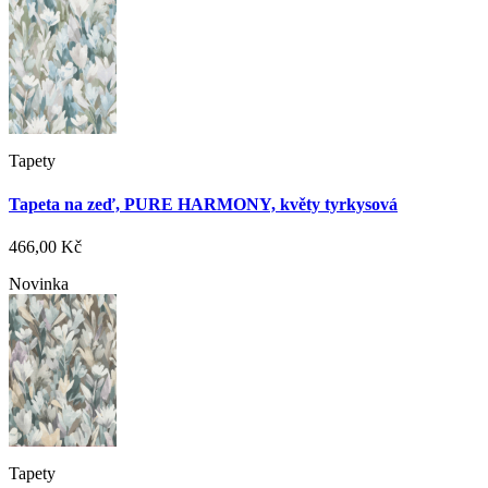
Tapety
Tapeta na zeď, PURE HARMONY, květy tyrkysová
466,00 Kč
Novinka
Tapety