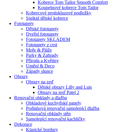
Koberce Tom Tailor Smooth Comfort
Koupelnové koberce Tom Tailor
Kobercové protiskluzové podložky
Sigikid dětské koberce
Fototapety
Dětské fototapety
Dveřní fototapety
Fototapety SKLADEM
Fototapety z cest
Moře & Pláže
Parky & Zahrady
Příroda a Květiny
Umění & Deco
Západy slunce
Obrazy
Obrazy na zeď
Dětské obrazy Lilly and Luis
Obrazy na zeď Patel 2
Renovační obklady a dlažba
Obkladové kuchyňské panely
Podlahová renovační samolepící dlažba
Renovační obklady stěn
Samolepící renovační kachličky
Dekorace
Klasické bordury