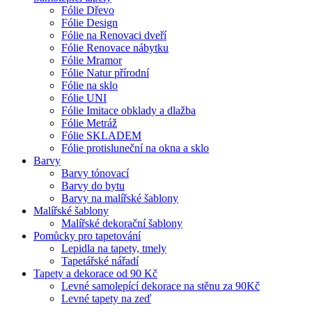
Fólie Dřevo
Fólie Design
Fólie na Renovaci dveří
Fólie Renovace nábytku
Fólie Mramor
Fólie Natur přírodní
Fólie na sklo
Fólie UNI
Fólie Imitace obklady a dlažba
Fólie Metráž
Fólie SKLADEM
Fólie protisluneční na okna a sklo
Barvy
Barvy tónovací
Barvy do bytu
Barvy na malířské šablony
Malířské šablony
Malířské dekorační šablony
Pomůcky pro tapetování
Lepidla na tapety, tmely
Tapetářské nářadí
Tapety a dekorace od 90 Kč
Levné samolepící dekorace na stěnu za 90Kč
Levné tapety na zeď