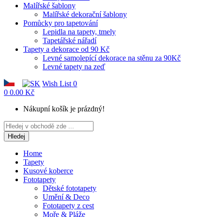
Malířské šablony
Malířské dekorační šablony
Pomůcky pro tapetování
Lepidla na tapety, tmely
Tapetářské nářadí
Tapety a dekorace od 90 Kč
Levné samolepící dekorace na stěnu za 90Kč
Levné tapety na zeď
Wish List
0
0
0.00 Kč
Nákupní košík je prázdný!
Hledej
Home
Tapety
Kusové koberce
Fototapety
Dětské fototapety
Umění & Deco
Fototapety z cest
Moře & Pláže