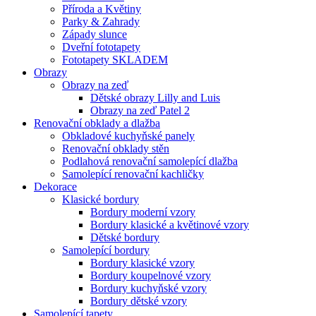
Příroda a Květiny
Parky & Zahrady
Západy slunce
Dveřní fototapety
Fototapety SKLADEM
Obrazy
Obrazy na zeď
Dětské obrazy Lilly and Luis
Obrazy na zeď Patel 2
Renovační obklady a dlažba
Obkladové kuchyňské panely
Renovační obklady stěn
Podlahová renovační samolepící dlažba
Samolepící renovační kachličky
Dekorace
Klasické bordury
Bordury moderní vzory
Bordury klasické a květinové vzory
Dětské bordury
Samolepící bordury
Bordury klasické vzory
Bordury koupelnové vzory
Bordury kuchyňské vzory
Bordury dětské vzory
Samolepící tapety