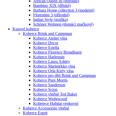
African Queen III (přírodní)
Bambino XIX (dětské)
Barbara Home collection 3 (moderní)
Florentine 3 (přírodní)
Indian Style (grafika)
Schöner Wohnen (domácí značkové)
Kusové koberce
Koberce Brink and Campman
Koberce Atelier vlna
Koberce Decor
Koberce Estella
Koberce Florence Broadhurst
Koberce Harlequin
Koberce Laura Ashley
Koberce Marimekko vlna
Koberce Orla Kiely vlna
Koberce pro děti Brink and Campman
Koberce Pure Morris
Koberce Sanderson
Koberce Scion
Koberce vlněné Ted Baker
Koberce Wedgwood
Koberece Habitat venkovní
Koberce Accessorize vlněné
Koberce Esprit