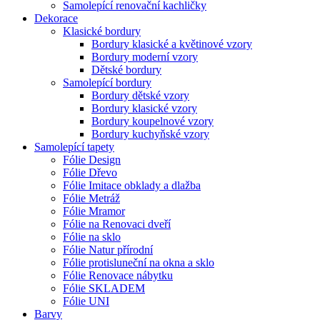
Samolepící renovační kachličky
Dekorace
Klasické bordury
Bordury klasické a květinové vzory
Bordury moderní vzory
Dětské bordury
Samolepící bordury
Bordury dětské vzory
Bordury klasické vzory
Bordury koupelnové vzory
Bordury kuchyňské vzory
Samolepící tapety
Fólie Design
Fólie Dřevo
Fólie Imitace obklady a dlažba
Fólie Metráž
Fólie Mramor
Fólie na Renovaci dveří
Fólie na sklo
Fólie Natur přírodní
Fólie protisluneční na okna a sklo
Fólie Renovace nábytku
Fólie SKLADEM
Fólie UNI
Barvy