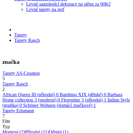
Levné samolepící dekorace na stěnu za 90Kč
Levné tapety na zeď
Tapety
Tapety Rasch
značka
Tapety AS-Creation
5
Tapety Rasch
2
African Queen III (přírodní)
0
Bambino XIX (dětské)
0
Barbara
Home collection 3 (moderní)
0
Florentine 3 (přírodní)
1
Indian Style
(grafika)
0
Schöner Wohnen (domácí značkové)
1
Tapety Erismann
7
Filtr
Typ
Moderní
(2)
Přírodní
(11)
Dětské
(1)