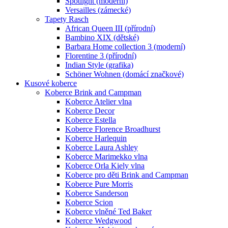
Spotlight (moderní)
Versailles (zámecké)
Tapety Rasch
African Queen III (přírodní)
Bambino XIX (dětské)
Barbara Home collection 3 (moderní)
Florentine 3 (přírodní)
Indian Style (grafika)
Schöner Wohnen (domácí značkové)
Kusové koberce
Koberce Brink and Campman
Koberce Atelier vlna
Koberce Decor
Koberce Estella
Koberce Florence Broadhurst
Koberce Harlequin
Koberce Laura Ashley
Koberce Marimekko vlna
Koberce Orla Kiely vlna
Koberce pro děti Brink and Campman
Koberce Pure Morris
Koberce Sanderson
Koberce Scion
Koberce vlněné Ted Baker
Koberce Wedgwood