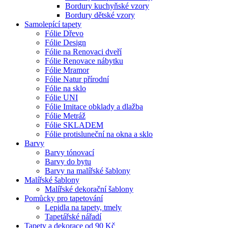
Bordury kuchyňské vzory
Bordury dětské vzory
Samolepící tapety
Fólie Dřevo
Fólie Design
Fólie na Renovaci dveří
Fólie Renovace nábytku
Fólie Mramor
Fólie Natur přírodní
Fólie na sklo
Fólie UNI
Fólie Imitace obklady a dlažba
Fólie Metráž
Fólie SKLADEM
Fólie protisluneční na okna a sklo
Barvy
Barvy tónovací
Barvy do bytu
Barvy na malířské šablony
Malířské šablony
Malířské dekorační šablony
Pomůcky pro tapetování
Lepidla na tapety, tmely
Tapetářské nářadí
Tapety a dekorace od 90 Kč