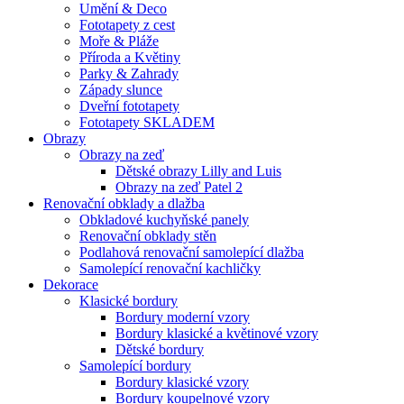
Umění & Deco
Fototapety z cest
Moře & Pláže
Příroda a Květiny
Parky & Zahrady
Západy slunce
Dveřní fototapety
Fototapety SKLADEM
Obrazy
Obrazy na zeď
Dětské obrazy Lilly and Luis
Obrazy na zeď Patel 2
Renovační obklady a dlažba
Obkladové kuchyňské panely
Renovační obklady stěn
Podlahová renovační samolepící dlažba
Samolepící renovační kachličky
Dekorace
Klasické bordury
Bordury moderní vzory
Bordury klasické a květinové vzory
Dětské bordury
Samolepící bordury
Bordury klasické vzory
Bordury koupelnové vzory