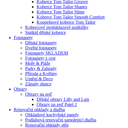
Koberce Tom Tailor Groove
Koberce Tom Tailor Shapes
Koberce Tom Tailor Shine
Koberce Tom Tailor Smooth Comfort
Koupelnové koberce Tom Tailor
Kobercové protiskluzové podložky
Sigikid dětské koberce
Fototapety
Dětské fototapety
Dveřní fototapety
Fototapety SKLADEM
Fototapety z cest
Moře & Pláže
Parky & Zahrady
Příroda a Květiny
Umění & Deco
Západy slunce
Obrazy
Obrazy na zeď
Dětské obrazy Lilly and Luis
Obrazy na zeď Patel 2
Renovační obklady a dlažba
Obkladové kuchyňské panely
Podlahová renovační samolepící dlažba
Renovační obklady stěn