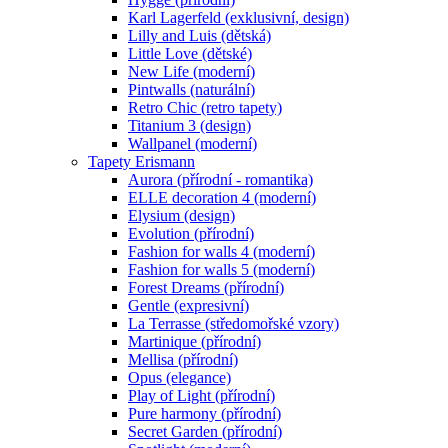
Karl Lagerfeld (exklusivní, design)
Lilly and Luis (dětská)
Little Love (dětské)
New Life (moderní)
Pintwalls (naturální)
Retro Chic (retro tapety)
Titanium 3 (design)
Wallpanel (moderní)
Tapety Erismann
Aurora (přírodní - romantika)
ELLE decoration 4 (moderní)
Elysium (design)
Evolution (přírodní)
Fashion for walls 4 (moderní)
Fashion for walls 5 (moderní)
Forest Dreams (přírodní)
Gentle (expresivní)
La Terrasse (středomořské vzory)
Martinique (přírodní)
Mellisa (přírodní)
Opus (elegance)
Play of Light (přírodní)
Pure harmony (přírodní)
Secret Garden (přírodní)