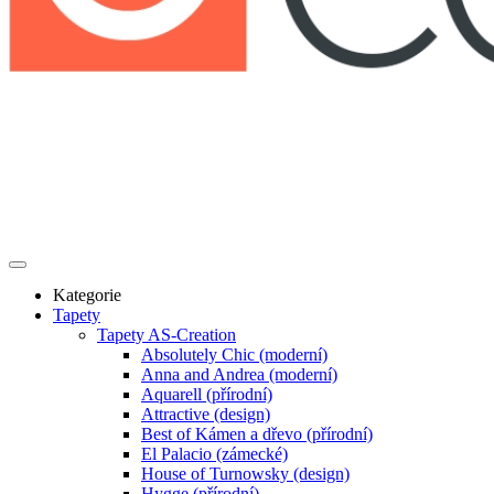
Kategorie
Tapety
Tapety AS-Creation
Absolutely Chic (moderní)
Anna and Andrea (moderní)
Aquarell (přírodní)
Attractive (design)
Best of Kámen a dřevo (přírodní)
El Palacio (zámecké)
House of Turnowsky (design)
Hygge (přírodní)