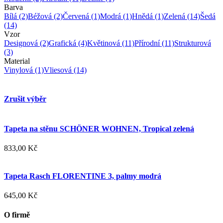
Barva
Bílá
(2)
Béžová
(2)
Červená
(1)
Modrá
(1)
Hnědá
(1)
Zelená
(14)
Šedá
(14)
Vzor
Designová
(2)
Grafická
(4)
Květinová
(11)
Přírodní
(11)
Strukturová
(3)
Material
Vinylová
(1)
Vliesová
(14)
Zrušit výběr
Tapeta na stěnu SCHÖNER WOHNEN, Tropical zelená
833,00 Kč
Tapeta Rasch FLORENTINE 3, palmy modrá
645,00 Kč
O firmě