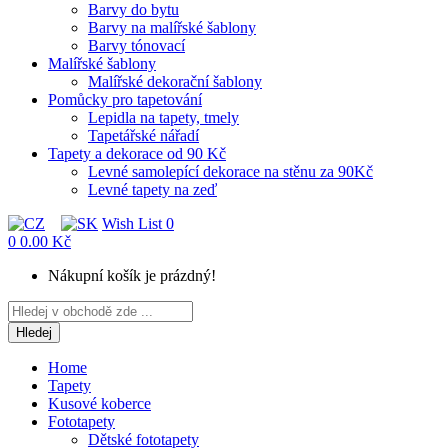
Barvy do bytu
Barvy na malířské šablony
Barvy tónovací
Malířské šablony
Malířské dekorační šablony
Pomůcky pro tapetování
Lepidla na tapety, tmely
Tapetářské nářadí
Tapety a dekorace od 90 Kč
Levné samolepící dekorace na stěnu za 90Kč
Levné tapety na zeď
Wish List
0
0
0.00 Kč
Nákupní košík je prázdný!
Hledej
Home
Tapety
Kusové koberce
Fototapety
Dětské fototapety