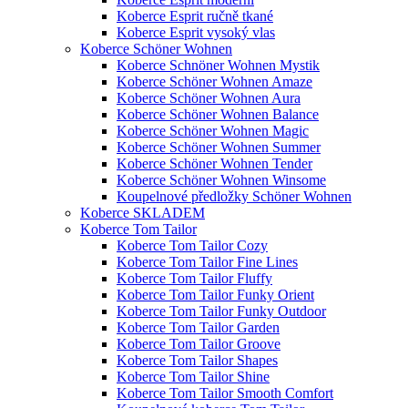
Koberce Esprit ručně tkané
Koberce Esprit vysoký vlas
Koberce Schöner Wohnen
Koberce Schnöner Wohnen Mystik
Koberce Schöner Wohnen Amaze
Koberce Schöner Wohnen Aura
Koberce Schöner Wohnen Balance
Koberce Schöner Wohnen Magic
Koberce Schöner Wohnen Summer
Koberce Schöner Wohnen Tender
Koberce Schöner Wohnen Winsome
Koupelnové předložky Schöner Wohnen
Koberce SKLADEM
Koberce Tom Tailor
Koberce Tom Tailor Cozy
Koberce Tom Tailor Fine Lines
Koberce Tom Tailor Fluffy
Koberce Tom Tailor Funky Orient
Koberce Tom Tailor Funky Outdoor
Koberce Tom Tailor Garden
Koberce Tom Tailor Groove
Koberce Tom Tailor Shapes
Koberce Tom Tailor Shine
Koberce Tom Tailor Smooth Comfort