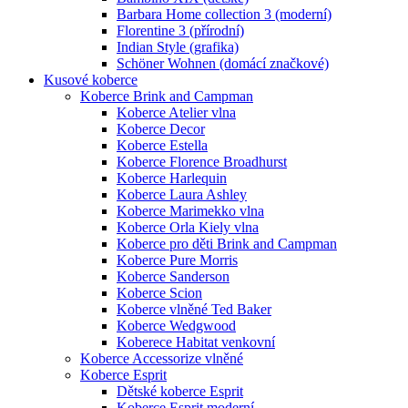
Barbara Home collection 3 (moderní)
Florentine 3 (přírodní)
Indian Style (grafika)
Schöner Wohnen (domácí značkové)
Kusové koberce
Koberce Brink and Campman
Koberce Atelier vlna
Koberce Decor
Koberce Estella
Koberce Florence Broadhurst
Koberce Harlequin
Koberce Laura Ashley
Koberce Marimekko vlna
Koberce Orla Kiely vlna
Koberce pro děti Brink and Campman
Koberce Pure Morris
Koberce Sanderson
Koberce Scion
Koberce vlněné Ted Baker
Koberce Wedgwood
Koberece Habitat venkovní
Koberce Accessorize vlněné
Koberce Esprit
Dětské koberce Esprit
Koberce Esprit moderní