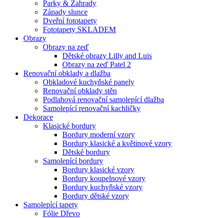
Parky & Zahrady
Západy slunce
Dveřní fototapety
Fototapety SKLADEM
Obrazy
Obrazy na zeď
Dětské obrazy Lilly and Luis
Obrazy na zeď Patel 2
Renovační obklady a dlažba
Obkladové kuchyňské panely
Renovační obklady stěn
Podlahová renovační samolepící dlažba
Samolepící renovační kachličky
Dekorace
Klasické bordury
Bordury moderní vzory
Bordury klasické a květinové vzory
Dětské bordury
Samolepící bordury
Bordury klasické vzory
Bordury koupelnové vzory
Bordury kuchyňské vzory
Bordury dětské vzory
Samolepící tapety
Fólie Dřevo