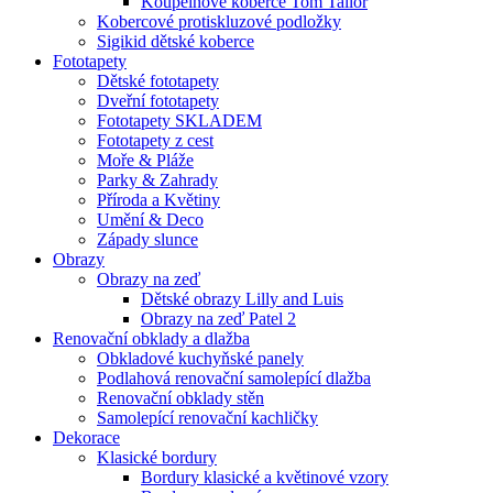
Koupelnové koberce Tom Tailor
Kobercové protiskluzové podložky
Sigikid dětské koberce
Fototapety
Dětské fototapety
Dveřní fototapety
Fototapety SKLADEM
Fototapety z cest
Moře & Pláže
Parky & Zahrady
Příroda a Květiny
Umění & Deco
Západy slunce
Obrazy
Obrazy na zeď
Dětské obrazy Lilly and Luis
Obrazy na zeď Patel 2
Renovační obklady a dlažba
Obkladové kuchyňské panely
Podlahová renovační samolepící dlažba
Renovační obklady stěn
Samolepící renovační kachličky
Dekorace
Klasické bordury
Bordury klasické a květinové vzory