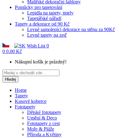
Malířské dekorační šablony
Pomůcky pro tapetování
Lepidla na tapety, tmely
Tapetářské nářadí
Tapety a dekorace od 90 Kč
Levné samolepící dekorace na stěnu za 90Kč
Levné tapety na zeď
Wish List
0
0
0.00 Kč
Nákupní košík je prázdný!
Hledej
Home
Tapety
Kusové koberce
Fototapety
Dětské fototapety
Umění & Deco
Fototapety z cest
Moře & Pláže
Příroda a Květiny