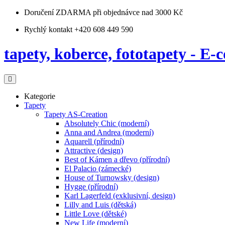
Doručení ZDARMA
při objednávce nad 3000 Kč
Rychlý kontakt +420 608 449 590
tapety, koberce, fototapety - E-c
Kategorie
Tapety
Tapety AS-Creation
Absolutely Chic (moderní)
Anna and Andrea (moderní)
Aquarell (přírodní)
Attractive (design)
Best of Kámen a dřevo (přírodní)
El Palacio (zámecké)
House of Turnowsky (design)
Hygge (přírodní)
Karl Lagerfeld (exklusivní, design)
Lilly and Luis (dětská)
Little Love (dětské)
New Life (moderní)