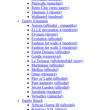
Pintwalls (naturální)
Retro Chic (retro tapety)
Titanium 3 (design)
Wallpanel (moderní)
Tapety Erismann
Aurora (přírodní - romantika)
ELLE decoration 4 (moderní)
Elysium (design)
Evolution (přírodní)
Fashion for walls 4 (moderní)
Fashion for walls 5 (moderní)
Forest Dreams (přírodní)
Gentle (expresivní)
La Terrasse (středomořské vzory)
Martinique (přírodní)
Mellisa (přírodní)
Opus (elegance)
Play of Light (přírodní)
Pure harmony (přírodní)
Secret Garden (přírodní)
Spotlight (moderní)
Versailles (zámecké)
Tapety Rasch
African Queen III (přírodní)
Bambino XIX (dětské)