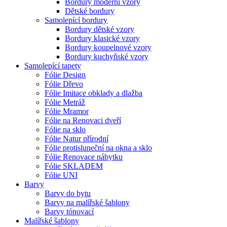
Bordury moderní vzory
Dětské bordury
Samolepící bordury
Bordury dětské vzory
Bordury klasické vzory
Bordury koupelnové vzory
Bordury kuchyňské vzory
Samolepící tapety
Fólie Design
Fólie Dřevo
Fólie Imitace obklady a dlažba
Fólie Metráž
Fólie Mramor
Fólie na Renovaci dveří
Fólie na sklo
Fólie Natur přírodní
Fólie protisluneční na okna a sklo
Fólie Renovace nábytku
Fólie SKLADEM
Fólie UNI
Barvy
Barvy do bytu
Barvy na malířské šablony
Barvy tónovací
Malířské šablony