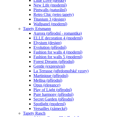
Little Love (dětské)
New Life (moderní)
Pintwalls (naturální)
Retro Chic (retro tapety)
Titanium 3 (design)
Wallpanel (moderní)
Tapety Erismann
Aurora (přírodní - romantika)
ELLE decoration 4 (moderní)
Elysium (design)
Evolution (přírodní)
Fashion for walls 4 (moderní)
Fashion for walls 5 (moderní)
Forest Dreams (přírodní)
Gentle (expresivní)
La Terrasse (středomořské vzory)
Martinique (přírodní)
Mellisa (přírodní)
Opus (elegance)
Play of Light (přírodní)
Pure harmony (přírodní)
Secret Garden (přírodní)
Spotlight (moderní)
Versailles (zámecké)
Tapety Rasch