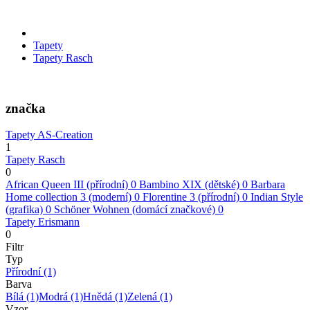
Tapety
Tapety Rasch
značka
Tapety AS-Creation
1
Tapety Rasch
0
African Queen III (přírodní)
0
Bambino XIX (dětské)
0
Barbara
Home collection 3 (moderní)
0
Florentine 3 (přírodní)
0
Indian Style
(grafika)
0
Schöner Wohnen (domácí značkové)
0
Tapety Erismann
0
Filtr
Typ
Přírodní
(1)
Barva
Bílá
(1)
Modrá
(1)
Hnědá
(1)
Zelená
(1)
Vzor