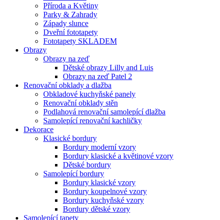
Příroda a Květiny
Parky & Zahrady
Západy slunce
Dveřní fototapety
Fototapety SKLADEM
Obrazy
Obrazy na zeď
Dětské obrazy Lilly and Luis
Obrazy na zeď Patel 2
Renovační obklady a dlažba
Obkladové kuchyňské panely
Renovační obklady stěn
Podlahová renovační samolepící dlažba
Samolepící renovační kachličky
Dekorace
Klasické bordury
Bordury moderní vzory
Bordury klasické a květinové vzory
Dětské bordury
Samolepící bordury
Bordury klasické vzory
Bordury koupelnové vzory
Bordury kuchyňské vzory
Bordury dětské vzory
Samolepící tapety