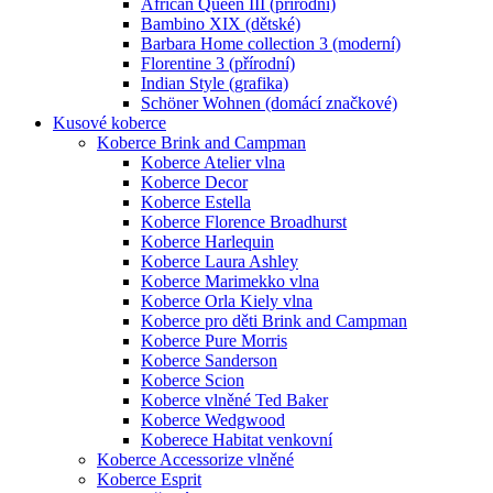
African Queen III (přírodní)
Bambino XIX (dětské)
Barbara Home collection 3 (moderní)
Florentine 3 (přírodní)
Indian Style (grafika)
Schöner Wohnen (domácí značkové)
Kusové koberce
Koberce Brink and Campman
Koberce Atelier vlna
Koberce Decor
Koberce Estella
Koberce Florence Broadhurst
Koberce Harlequin
Koberce Laura Ashley
Koberce Marimekko vlna
Koberce Orla Kiely vlna
Koberce pro děti Brink and Campman
Koberce Pure Morris
Koberce Sanderson
Koberce Scion
Koberce vlněné Ted Baker
Koberce Wedgwood
Koberece Habitat venkovní
Koberce Accessorize vlněné
Koberce Esprit