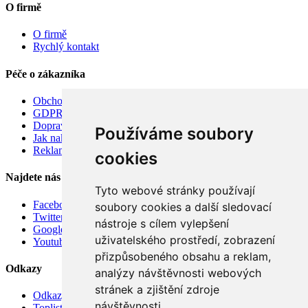
O firmě
O firmě
Rychlý kontakt
Péče o zákazníka
Obchodní podmínky
GDPR
Doprava
Používáme soubory
Jak nakupovat
Reklamace
cookies
Najdete nás
Tyto webové stránky používají
Facebook
soubory cookies a další sledovací
Twitter
nástroje s cílem vylepšení
Google
uživatelského prostředí, zobrazení
Youtube
přizpůsobeného obsahu a reklam,
Odkazy
analýzy návštěvnosti webových
stránek a zjištění zdroje
Odkazy
návštěvnosti.
Toplist