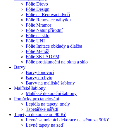
Fólie Dřevo
Fólie Design
Fólie na Renovaci dveří
Fólie Renovace nábytku
Fólie Mramor
Fólie Natur přírodní
Fólie na sklo
Fólie UNI
Fólie Imitace obklady a dlažba
Fólie Metráž
Fólie SKLADEM
Fólie protisluneční na okna a sklo
Barvy
Barvy tónovací
Barvy do bytu
Barvy na malířské šablony
Malířské šablony
Malířské dekorační šablony
Pomůcky pro tapetování
Lepidla na tapety, tmely
Tapetářské nářadí
Tapety a dekorace od 90 Kč
Levné samolepící dekorace na stěnu za 90Kč
Levné tapety na zeď