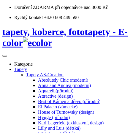
Doručení ZDARMA
při objednávce nad 3000 Kč
Rychlý kontakt +420 608 449 590
tapety, koberce, fototapety - E-
color
Kategorie
Tapety
Tapety AS-Creation
Absolutely Chic (moderní)
Anna and Andrea (moderní)
Aquarell (přírodní)
Attractive (design)
Best of Kámen a dřevo (přírodní)
El Palacio (zámecké)
House of Turnowsky (design)
Hygge (přírodní)
Karl Lagerfeld (exklusivní, design)
Lilly and Luis (dětská)