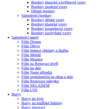
Bordury klasické a květinové vzory
Bordury moderní vzory
Dětské bordury
Samolepící bordury
Bordury dětské vzory
Bordury klasické vzory
Bordury koupelnové vzory
Bordury kuchyňské vzory
Samolepící tapety
Fólie Design
Fólie Dřevo
Fólie Imitace obklady a dlažba
Fólie Metráž
Fólie Mramor
Fólie na Renovaci dveří
Fólie na sklo
Fólie Natur přírodní
Fólie protisluneční na okna a sklo
Fólie Renovace nábytku
Fólie SKLADEM
Fólie UNI
Barvy
Barvy do bytu
Barvy na malířské šablony
Barvy tónovací