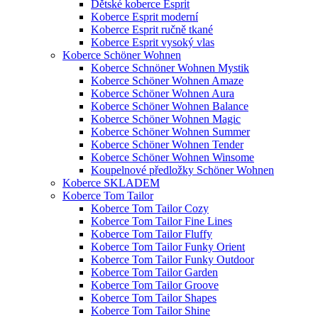
Dětské koberce Esprit
Koberce Esprit moderní
Koberce Esprit ručně tkané
Koberce Esprit vysoký vlas
Koberce Schöner Wohnen
Koberce Schnöner Wohnen Mystik
Koberce Schöner Wohnen Amaze
Koberce Schöner Wohnen Aura
Koberce Schöner Wohnen Balance
Koberce Schöner Wohnen Magic
Koberce Schöner Wohnen Summer
Koberce Schöner Wohnen Tender
Koberce Schöner Wohnen Winsome
Koupelnové předložky Schöner Wohnen
Koberce SKLADEM
Koberce Tom Tailor
Koberce Tom Tailor Cozy
Koberce Tom Tailor Fine Lines
Koberce Tom Tailor Fluffy
Koberce Tom Tailor Funky Orient
Koberce Tom Tailor Funky Outdoor
Koberce Tom Tailor Garden
Koberce Tom Tailor Groove
Koberce Tom Tailor Shapes
Koberce Tom Tailor Shine