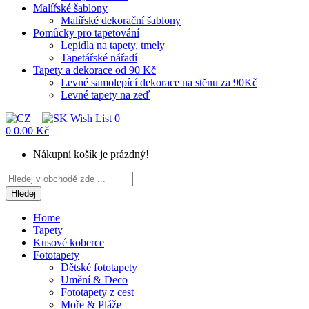
Malířské šablony
Malířské dekorační šablony
Pomůcky pro tapetování
Lepidla na tapety, tmely
Tapetářské nářadí
Tapety a dekorace od 90 Kč
Levné samolepící dekorace na stěnu za 90Kč
Levné tapety na zeď
Wish List
0
0
0.00 Kč
Nákupní košík je prázdný!
Hledej
Home
Tapety
Kusové koberce
Fototapety
Dětské fototapety
Umění & Deco
Fototapety z cest
Moře & Pláže