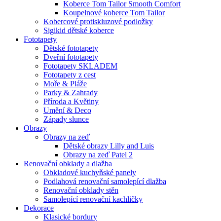
Koberce Tom Tailor Smooth Comfort
Koupelnové koberce Tom Tailor
Kobercové protiskluzové podložky
Sigikid dětské koberce
Fototapety
Dětské fototapety
Dveřní fototapety
Fototapety SKLADEM
Fototapety z cest
Moře & Pláže
Parky & Zahrady
Příroda a Květiny
Umění & Deco
Západy slunce
Obrazy
Obrazy na zeď
Dětské obrazy Lilly and Luis
Obrazy na zeď Patel 2
Renovační obklady a dlažba
Obkladové kuchyňské panely
Podlahová renovační samolepící dlažba
Renovační obklady stěn
Samolepící renovační kachličky
Dekorace
Klasické bordury