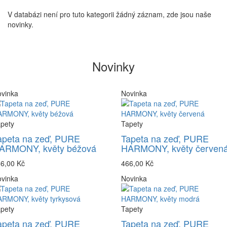
V databázi není pro tuto kategorii žádný záznam, zde jsou naše
novinky.
Novinky
vinka
Novinka
pety
Tapety
apeta na zeď, PURE
Tapeta na zeď, PURE
ARMONY, květy béžová
HARMONY, květy červen
6,00 Kč
466,00 Kč
vinka
Novinka
pety
Tapety
apeta na zeď, PURE
Tapeta na zeď, PURE