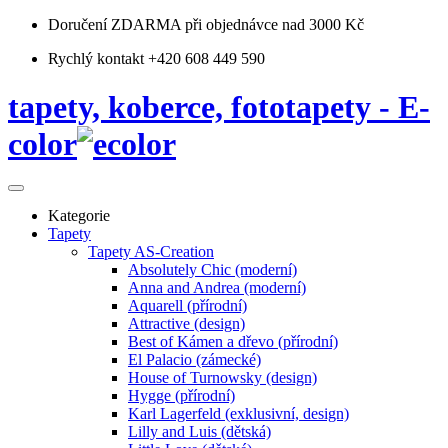
Doručení ZDARMA
při objednávce nad 3000 Kč
Rychlý kontakt +420 608 449 590
tapety, koberce, fototapety - E-
color
Kategorie
Tapety
Tapety AS-Creation
Absolutely Chic (moderní)
Anna and Andrea (moderní)
Aquarell (přírodní)
Attractive (design)
Best of Kámen a dřevo (přírodní)
El Palacio (zámecké)
House of Turnowsky (design)
Hygge (přírodní)
Karl Lagerfeld (exklusivní, design)
Lilly and Luis (dětská)