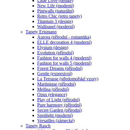
Little Love (dětské)
New Life (moderní)
Pintwalls (naturální)
Retro Chic (retro tapety)
Titanium 3 (design)
Wallpanel (moderní)
Tapety Erismann
Aurora (přírodní - romantika)
ELLE decoration 4 (moderní)
Elysium (design)
Evolution (přírodní)
Fashion for walls 4 (moderní)
Fashion for walls 5 (moderní)
Forest Dreams (přírodní)
Gentle (expresivní)
La Terrasse (středomořské vzory)
Martinique (přírodní)
Mellisa (přírodní)
Opus (elegance)
Play of Light (přírodní)
Pure harmony (přírodní)
Secret Garden (přírodní)
Spotlight (moderní)
Versailles (zámecké)
Tapety Rasch