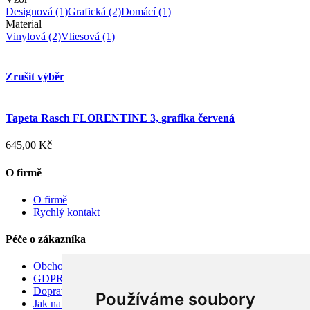
Designová
(1)
Grafická
(2)
Domácí
(1)
Material
Vinylová
(2)
Vliesová
(1)
Zrušit výběr
Tapeta Rasch FLORENTINE 3, grafika červená
645,00 Kč
O firmě
O firmě
Rychlý kontakt
Péče o zákazníka
Obchodní podmínky
GDPR
Doprava
Používáme soubory
Jak nakupovat