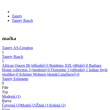
Tapety
Tapety Rasch
značka
Tapety AS-Creation
1
Tapety Rasch
1
African Queen III (přírodní)
0
Bambino XIX (dětské)
0
Barbara
Home collection 3 (moderní)
0
Florentine 3 (přírodní)
1
Indian Style
(grafika)
0
Schöner Wohnen (domácí značkové)
0
Tapety Erismann
0
Filtr
Typ
Moderní
(1)
Barva
Červená
(2)
Modrá
(2)
Žlutá
(1)
Zelená
(2)
Vzor