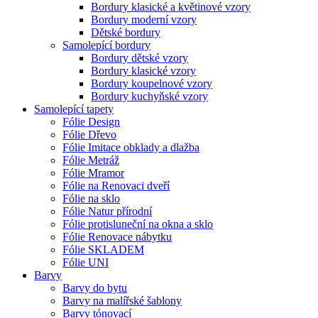
Bordury klasické a květinové vzory
Bordury moderní vzory
Dětské bordury
Samolepící bordury
Bordury dětské vzory
Bordury klasické vzory
Bordury koupelnové vzory
Bordury kuchyňské vzory
Samolepící tapety
Fólie Design
Fólie Dřevo
Fólie Imitace obklady a dlažba
Fólie Metráž
Fólie Mramor
Fólie na Renovaci dveří
Fólie na sklo
Fólie Natur přírodní
Fólie protisluneční na okna a sklo
Fólie Renovace nábytku
Fólie SKLADEM
Fólie UNI
Barvy
Barvy do bytu
Barvy na malířské šablony
Barvy tónovací