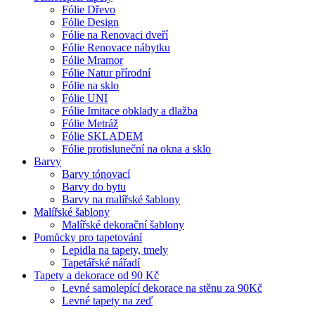
Fólie Dřevo
Fólie Design
Fólie na Renovaci dveří
Fólie Renovace nábytku
Fólie Mramor
Fólie Natur přírodní
Fólie na sklo
Fólie UNI
Fólie Imitace obklady a dlažba
Fólie Metráž
Fólie SKLADEM
Fólie protisluneční na okna a sklo
Barvy
Barvy tónovací
Barvy do bytu
Barvy na malířské šablony
Malířské šablony
Malířské dekorační šablony
Pomůcky pro tapetování
Lepidla na tapety, tmely
Tapetářské nářadí
Tapety a dekorace od 90 Kč
Levné samolepící dekorace na stěnu za 90Kč
Levné tapety na zeď