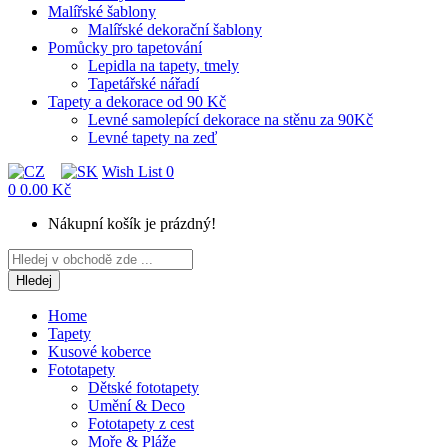
Malířské šablony
Malířské dekorační šablony
Pomůcky pro tapetování
Lepidla na tapety, tmely
Tapetářské nářadí
Tapety a dekorace od 90 Kč
Levné samolepící dekorace na stěnu za 90Kč
Levné tapety na zeď
Wish List
0
0
0.00 Kč
Nákupní košík je prázdný!
Hledej
Home
Tapety
Kusové koberce
Fototapety
Dětské fototapety
Umění & Deco
Fototapety z cest
Moře & Pláže