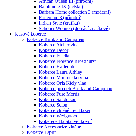
African Queen III (přírodní)
Bambino XIX (dětské)
Barbara Home collection 3 (moderní)
Florentine 3 (přírodní)
Indian Style (grafika)
Schöner Wohnen (domácí značkové)
Kusové koberce
Koberce Brink and Campman
Koberce Atelier vlna
Koberce Decor
Koberce Estella
Koberce Florence Broadhurst
Koberce Harlequin
Koberce Laura Ashley
Koberce Marimekko vlna
Koberce Orla Kiely vlna
Koberce pro děti Brink and Campman
Koberce Pure Morris
Koberce Sanderson
Koberce Scion
Koberce vlněné Ted Baker
Koberce Wedgwood
Koberece Habitat venkovní
Koberce Accessorize vlněné
Koberce Esprit