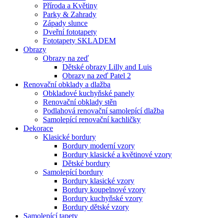
Příroda a Květiny
Parky & Zahrady
Západy slunce
Dveřní fototapety
Fototapety SKLADEM
Obrazy
Obrazy na zeď
Dětské obrazy Lilly and Luis
Obrazy na zeď Patel 2
Renovační obklady a dlažba
Obkladové kuchyňské panely
Renovační obklady stěn
Podlahová renovační samolepící dlažba
Samolepící renovační kachličky
Dekorace
Klasické bordury
Bordury moderní vzory
Bordury klasické a květinové vzory
Dětské bordury
Samolepící bordury
Bordury klasické vzory
Bordury koupelnové vzory
Bordury kuchyňské vzory
Bordury dětské vzory
Samolepící tapety