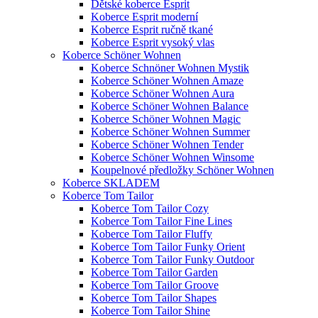
Dětské koberce Esprit
Koberce Esprit moderní
Koberce Esprit ručně tkané
Koberce Esprit vysoký vlas
Koberce Schöner Wohnen
Koberce Schnöner Wohnen Mystik
Koberce Schöner Wohnen Amaze
Koberce Schöner Wohnen Aura
Koberce Schöner Wohnen Balance
Koberce Schöner Wohnen Magic
Koberce Schöner Wohnen Summer
Koberce Schöner Wohnen Tender
Koberce Schöner Wohnen Winsome
Koupelnové předložky Schöner Wohnen
Koberce SKLADEM
Koberce Tom Tailor
Koberce Tom Tailor Cozy
Koberce Tom Tailor Fine Lines
Koberce Tom Tailor Fluffy
Koberce Tom Tailor Funky Orient
Koberce Tom Tailor Funky Outdoor
Koberce Tom Tailor Garden
Koberce Tom Tailor Groove
Koberce Tom Tailor Shapes
Koberce Tom Tailor Shine