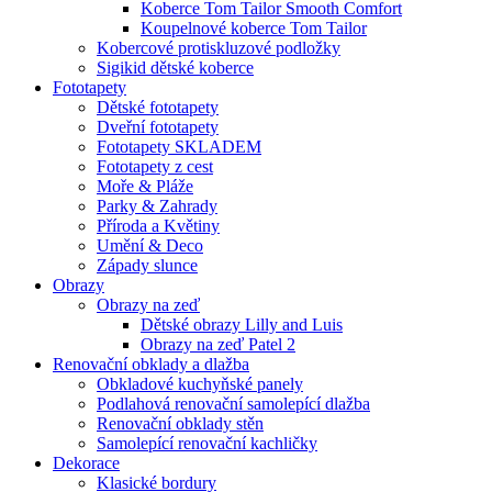
Koberce Tom Tailor Smooth Comfort
Koupelnové koberce Tom Tailor
Kobercové protiskluzové podložky
Sigikid dětské koberce
Fototapety
Dětské fototapety
Dveřní fototapety
Fototapety SKLADEM
Fototapety z cest
Moře & Pláže
Parky & Zahrady
Příroda a Květiny
Umění & Deco
Západy slunce
Obrazy
Obrazy na zeď
Dětské obrazy Lilly and Luis
Obrazy na zeď Patel 2
Renovační obklady a dlažba
Obkladové kuchyňské panely
Podlahová renovační samolepící dlažba
Renovační obklady stěn
Samolepící renovační kachličky
Dekorace
Klasické bordury