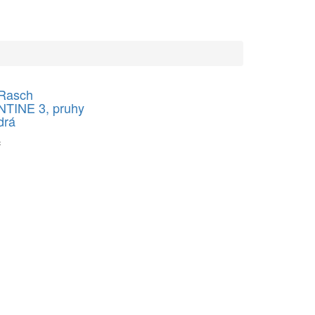
 Rasch
TINE 3, pruhy
drá
č