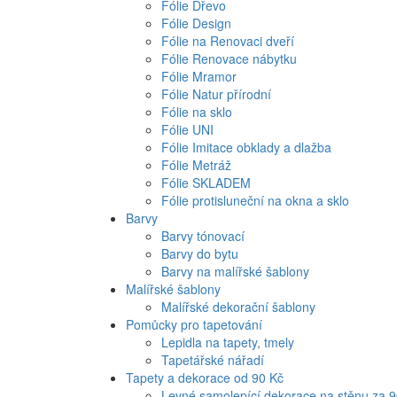
Fólie Dřevo
Fólie Design
Fólie na Renovaci dveří
Fólie Renovace nábytku
Fólie Mramor
Fólie Natur přírodní
Fólie na sklo
Fólie UNI
Fólie Imitace obklady a dlažba
Fólie Metráž
Fólie SKLADEM
Fólie protisluneční na okna a sklo
Barvy
Barvy tónovací
Barvy do bytu
Barvy na malířské šablony
Malířské šablony
Malířské dekorační šablony
Pomůcky pro tapetování
Lepidla na tapety, tmely
Tapetářské nářadí
Tapety a dekorace od 90 Kč
Levné samolepící dekorace na stěnu za 