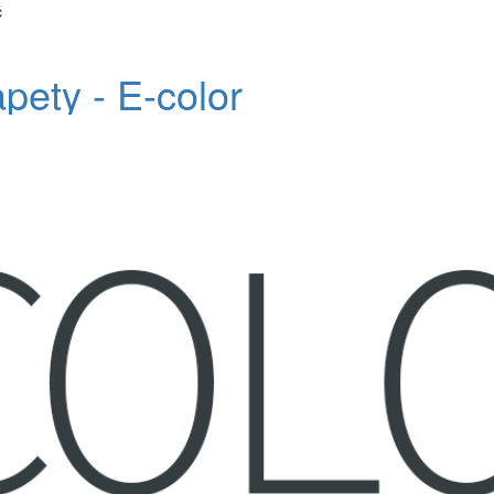
č
apety - E-color