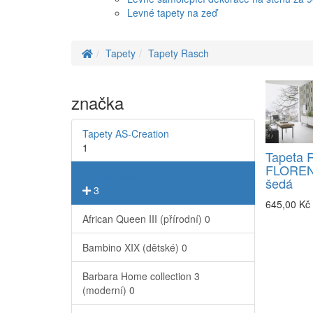
Levné tapety na zeď
Tapety
Tapety Rasch
značka
Tapety AS-Creation
1
Tapeta 
FLORENT
Tapety Rasch
šedá
3
645,00 Kč
African Queen III (přírodní)
0
Bambino XIX (dětské)
0
Barbara Home collection 3
(moderní)
0