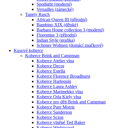
Spotlight (moderní)
Versailles (zámecké)
Tapety Rasch
African Queen III (přírodní)
Bambino XIX (dětské)
Barbara Home collection 3 (moderní)
Florentine 3 (přírodní)
Indian Style (grafika)
Schöner Wohnen (domácí značkové)
Kusové koberce
Koberce Brink and Campman
Koberce Atelier vlna
Koberce Decor
Koberce Estella
Koberce Florence Broadhurst
Koberce Harlequin
Koberce Laura Ashley
Koberce Marimekko vlna
Koberce Orla Kiely vlna
Koberce pro děti Brink and Campman
Koberce Pure Morris
Koberce Sanderson
Koberce Scion
Koberce vlněné Ted Baker
Koberce Wedgwood