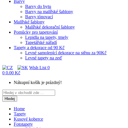
Barvy
Barvy do bytu
Barvy na malířské šablony
Barvy tónovací
Malířské šablony
Malířské dekorační šablony
Pomůcky pro tapetování
Lepidla na tapety, tmely
Tapetářské nářadí
Tapety a dekorace od 90 Kč
Levné samolepící dekorace na stěnu za 90Kč
Levné tapety na zeď
Wish List
0
0
0.00 Kč
Nákupní košík je prázdný!
Hledej
Home
Tapety
Kusové koberce
Fototapety