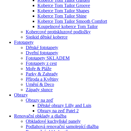
Koberce Tom Tailor Garden
Koberce Tom Tailor Groove
Koberce Tom Tailor Shapes
Koberce Tom Tailor Shine
Koberce Tom Tailor Smooth Comfort
Koupelnové koberce Tom Tailor
Kobercové protiskluzové podložky
Sigikid dětské koberce
Fototapety
Dětské fototapety
Dveřní fototapety
Fototapety SKLADEM
Fototapety z cest
Moře & Pláže
Parky & Zahrady
Příroda a Květiny
Umění & Deco
Západy slunce
Obrazy
Obrazy na zeď
Dětské obrazy Lilly and Luis
Obrazy na zeď Patel 2
Renovační obklady a dlažba
Obkladové kuchyňské panely
Podlahová renovační samolepící dlažba