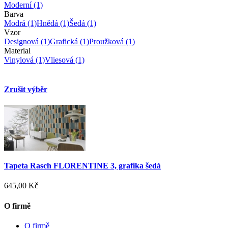
Moderní
(1)
Barva
Modrá
(1)
Hnědá
(1)
Šedá
(1)
Vzor
Designová
(1)
Grafická
(1)
Proužková
(1)
Material
Vinylová
(1)
Vliesová
(1)
Zrušit výběr
Tapeta Rasch FLORENTINE 3, grafika šedá
645,00 Kč
O firmě
O firmě