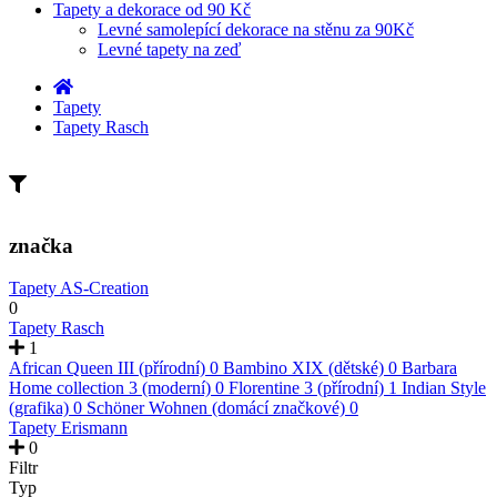
Tapety a dekorace od 90 Kč
Levné samolepící dekorace na stěnu za 90Kč
Levné tapety na zeď
Tapety
Tapety Rasch
značka
Tapety AS-Creation
0
Tapety Rasch
1
African Queen III (přírodní)
0
Bambino XIX (dětské)
0
Barbara
Home collection 3 (moderní)
0
Florentine 3 (přírodní)
1
Indian Style
(grafika)
0
Schöner Wohnen (domácí značkové)
0
Tapety Erismann
0
Filtr
Typ