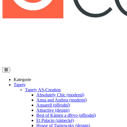
Kategorie
Tapety
Tapety AS-Creation
Absolutely Chic (moderní)
Anna and Andrea (moderní)
Aquarell (přírodní)
Attractive (design)
Best of Kámen a dřevo (přírodní)
El Palacio (zámecké)
House of Turnowsky (design)