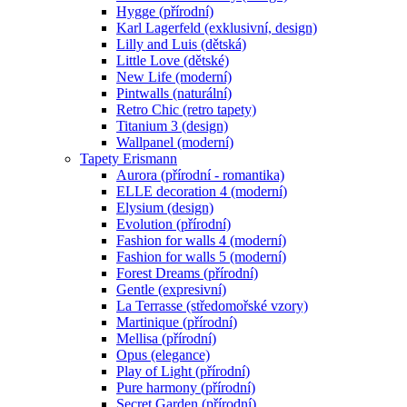
Hygge (přírodní)
Karl Lagerfeld (exklusivní, design)
Lilly and Luis (dětská)
Little Love (dětské)
New Life (moderní)
Pintwalls (naturální)
Retro Chic (retro tapety)
Titanium 3 (design)
Wallpanel (moderní)
Tapety Erismann
Aurora (přírodní - romantika)
ELLE decoration 4 (moderní)
Elysium (design)
Evolution (přírodní)
Fashion for walls 4 (moderní)
Fashion for walls 5 (moderní)
Forest Dreams (přírodní)
Gentle (expresivní)
La Terrasse (středomořské vzory)
Martinique (přírodní)
Mellisa (přírodní)
Opus (elegance)
Play of Light (přírodní)
Pure harmony (přírodní)
Secret Garden (přírodní)