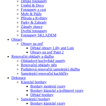
Dětské fototapety
Umění & Deco
Fototapety z cest
Moře & Pláže
Příroda a Květiny
Parky & Zahrady
Západy slunce
Dveřní fototapety
Fototapety SKLADEM
Obrazy
Obrazy na zeď
Dětské obrazy Lilly and Luis
Obrazy na zeď Patel 2
Renovační obklady a dlažba
Obkladové kuchyňské panely
Renovační obklady stěn
Podlahová renovační samolepící dlažba
Samolepící renovační kachličky
Dekorace
Klasické bordury
Bordury moderní vzory
Bordury klasické a květinové vzory
Dětské bordury
Samolepící bordury
Bordury klasické vzory