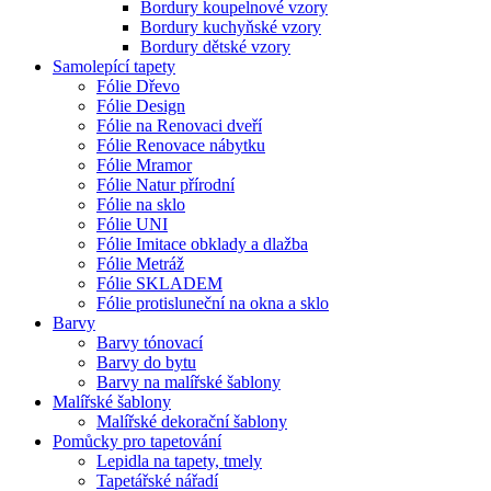
Bordury koupelnové vzory
Bordury kuchyňské vzory
Bordury dětské vzory
Samolepící tapety
Fólie Dřevo
Fólie Design
Fólie na Renovaci dveří
Fólie Renovace nábytku
Fólie Mramor
Fólie Natur přírodní
Fólie na sklo
Fólie UNI
Fólie Imitace obklady a dlažba
Fólie Metráž
Fólie SKLADEM
Fólie protisluneční na okna a sklo
Barvy
Barvy tónovací
Barvy do bytu
Barvy na malířské šablony
Malířské šablony
Malířské dekorační šablony
Pomůcky pro tapetování
Lepidla na tapety, tmely
Tapetářské nářadí