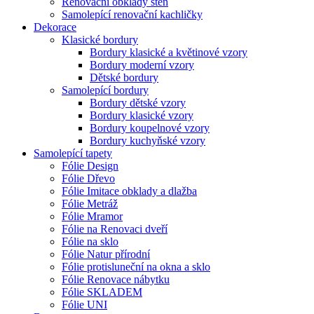
Renovační obklady stěn
Samolepící renovační kachličky
Dekorace
Klasické bordury
Bordury klasické a květinové vzory
Bordury moderní vzory
Dětské bordury
Samolepící bordury
Bordury dětské vzory
Bordury klasické vzory
Bordury koupelnové vzory
Bordury kuchyňské vzory
Samolepící tapety
Fólie Design
Fólie Dřevo
Fólie Imitace obklady a dlažba
Fólie Metráž
Fólie Mramor
Fólie na Renovaci dveří
Fólie na sklo
Fólie Natur přírodní
Fólie protisluneční na okna a sklo
Fólie Renovace nábytku
Fólie SKLADEM
Fólie UNI