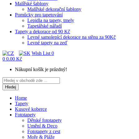
Malířské šablony
Malířské dekorační šablony
Pomůcky pro tapetování
Lepidla na tapety, tmely
Tapetářské nářadí
Tapety a dekorace od 90 Kč
Levné samolepící dekorace na stěnu za 90Kč
Levné tapety na zeď
Wish List
0
0
0.00 Kč
Nákupní košík je prázdný!
Hledej
Home
Tapety
Kusové koberce
Fototapety
Dětské fototapety
Umění & Deco
Fototapety z cest
Moře & Pláže