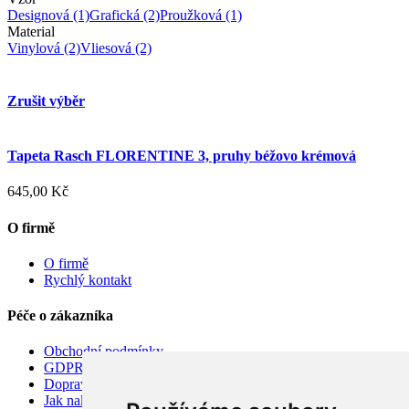
Designová
(1)
Grafická
(2)
Proužková
(1)
Material
Vinylová
(2)
Vliesová
(2)
Zrušit výběr
Tapeta Rasch FLORENTINE 3, pruhy béžovo krémová
645,00 Kč
O firmě
O firmě
Rychlý kontakt
Péče o zákazníka
Obchodní podmínky
GDPR
Doprava
Jak nakupovat