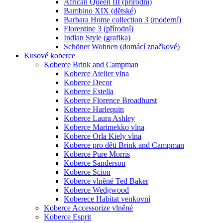
African Queen III (přírodní)
Bambino XIX (dětské)
Barbara Home collection 3 (moderní)
Florentine 3 (přírodní)
Indian Style (grafika)
Schöner Wohnen (domácí značkové)
Kusové koberce
Koberce Brink and Campman
Koberce Atelier vlna
Koberce Decor
Koberce Estella
Koberce Florence Broadhurst
Koberce Harlequin
Koberce Laura Ashley
Koberce Marimekko vlna
Koberce Orla Kiely vlna
Koberce pro děti Brink and Campman
Koberce Pure Morris
Koberce Sanderson
Koberce Scion
Koberce vlněné Ted Baker
Koberce Wedgwood
Koberece Habitat venkovní
Koberce Accessorize vlněné
Koberce Esprit