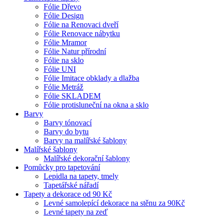
Fólie Dřevo
Fólie Design
Fólie na Renovaci dveří
Fólie Renovace nábytku
Fólie Mramor
Fólie Natur přírodní
Fólie na sklo
Fólie UNI
Fólie Imitace obklady a dlažba
Fólie Metráž
Fólie SKLADEM
Fólie protisluneční na okna a sklo
Barvy
Barvy tónovací
Barvy do bytu
Barvy na malířské šablony
Malířské šablony
Malířské dekorační šablony
Pomůcky pro tapetování
Lepidla na tapety, tmely
Tapetářské nářadí
Tapety a dekorace od 90 Kč
Levné samolepící dekorace na stěnu za 90Kč
Levné tapety na zeď