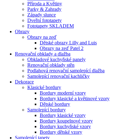
Příroda a Květiny
Parky & Zahrady
Západy slunce
Dveřní fototapety
Fototapety SKLADEM
Obrazy
Obrazy na zeď
Dětské obrazy Lilly and Luis
Obrazy na zeď Patel 2
Renovační obklady a dlažba
Obkladové kuchyňské panely
Renovační obklady stěn
Podlahová renovační samolepící dlažba
Samolepící renovační kachličky
Dekorace
Klasické bordury
Bordury moderní vzory
Bordury klasické a květinové vzory
Dětské bordury
Samolepící bordury
Bordury klasické vzory
Bordury koupelnové vzory
Bordury kuchyňské vzory
Bordury dětské vzory
Samolepící tapety