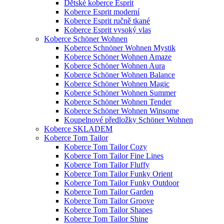
Dětské koberce Esprit
Koberce Esprit moderní
Koberce Esprit ručně tkané
Koberce Esprit vysoký vlas
Koberce Schöner Wohnen
Koberce Schnöner Wohnen Mystik
Koberce Schöner Wohnen Amaze
Koberce Schöner Wohnen Aura
Koberce Schöner Wohnen Balance
Koberce Schöner Wohnen Magic
Koberce Schöner Wohnen Summer
Koberce Schöner Wohnen Tender
Koberce Schöner Wohnen Winsome
Koupelnové předložky Schöner Wohnen
Koberce SKLADEM
Koberce Tom Tailor
Koberce Tom Tailor Cozy
Koberce Tom Tailor Fine Lines
Koberce Tom Tailor Fluffy
Koberce Tom Tailor Funky Orient
Koberce Tom Tailor Funky Outdoor
Koberce Tom Tailor Garden
Koberce Tom Tailor Groove
Koberce Tom Tailor Shapes
Koberce Tom Tailor Shine