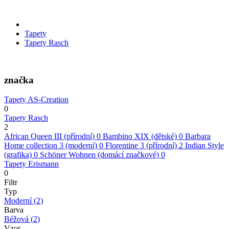
Tapety
Tapety Rasch
značka
Tapety AS-Creation
0
Tapety Rasch
2
African Queen III (přírodní)
0
Bambino XIX (dětské)
0
Barbara
Home collection 3 (moderní)
0
Florentine 3 (přírodní)
2
Indian Style
(grafika)
0
Schöner Wohnen (domácí značkové)
0
Tapety Erismann
0
Filtr
Typ
Moderní
(2)
Barva
Béžová
(2)
Vzor