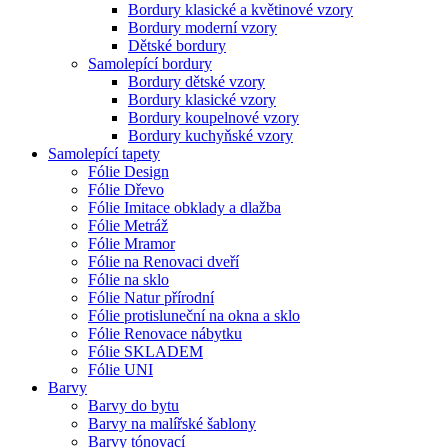
Bordury klasické a květinové vzory
Bordury moderní vzory
Dětské bordury
Samolepící bordury
Bordury dětské vzory
Bordury klasické vzory
Bordury koupelnové vzory
Bordury kuchyňské vzory
Samolepící tapety
Fólie Design
Fólie Dřevo
Fólie Imitace obklady a dlažba
Fólie Metráž
Fólie Mramor
Fólie na Renovaci dveří
Fólie na sklo
Fólie Natur přírodní
Fólie protisluneční na okna a sklo
Fólie Renovace nábytku
Fólie SKLADEM
Fólie UNI
Barvy
Barvy do bytu
Barvy na malířské šablony
Barvy tónovací