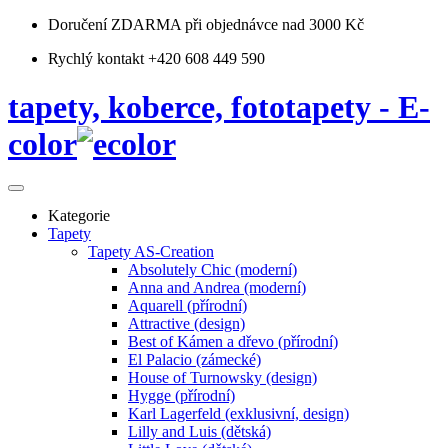
Doručení ZDARMA
při objednávce nad 3000 Kč
Rychlý kontakt +420 608 449 590
tapety, koberce, fototapety - E-
color
Kategorie
Tapety
Tapety AS-Creation
Absolutely Chic (moderní)
Anna and Andrea (moderní)
Aquarell (přírodní)
Attractive (design)
Best of Kámen a dřevo (přírodní)
El Palacio (zámecké)
House of Turnowsky (design)
Hygge (přírodní)
Karl Lagerfeld (exklusivní, design)
Lilly and Luis (dětská)