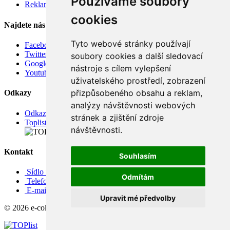
Používáme soubory
Reklamace
cookies
Najdete nás
Tyto webové stránky používají
Facebook
Twitter
soubory cookies a další sledovací
Google
nástroje s cílem vylepšení
Youtube
uživatelského prostředí, zobrazení
přizpůsobeného obsahu a reklam,
Odkazy
analýzy návštěvnosti webových
Odkazy
stránek a zjištění zdroje
Toplist
návštěvnosti.
Kontakt
Souhlasím
Sídlo firmy: Boženy Němcové 739/1, Svitavy 568 02, CZ
Odmítám
Telefon: +420 608 449 590
E-mail: info@e-color.cz
Upravit mé předvolby
© 2026 e-color.cz