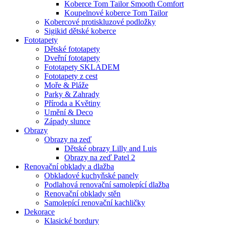
Koberce Tom Tailor Smooth Comfort
Koupelnové koberce Tom Tailor
Kobercové protiskluzové podložky
Sigikid dětské koberce
Fototapety
Dětské fototapety
Dveřní fototapety
Fototapety SKLADEM
Fototapety z cest
Moře & Pláže
Parky & Zahrady
Příroda a Květiny
Umění & Deco
Západy slunce
Obrazy
Obrazy na zeď
Dětské obrazy Lilly and Luis
Obrazy na zeď Patel 2
Renovační obklady a dlažba
Obkladové kuchyňské panely
Podlahová renovační samolepící dlažba
Renovační obklady stěn
Samolepící renovační kachličky
Dekorace
Klasické bordury