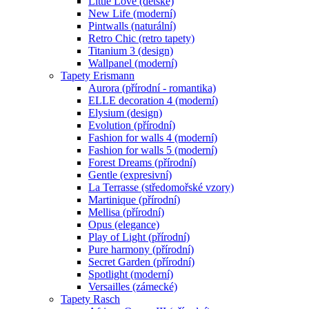
Little Love (dětské)
New Life (moderní)
Pintwalls (naturální)
Retro Chic (retro tapety)
Titanium 3 (design)
Wallpanel (moderní)
Tapety Erismann
Aurora (přírodní - romantika)
ELLE decoration 4 (moderní)
Elysium (design)
Evolution (přírodní)
Fashion for walls 4 (moderní)
Fashion for walls 5 (moderní)
Forest Dreams (přírodní)
Gentle (expresivní)
La Terrasse (středomořské vzory)
Martinique (přírodní)
Mellisa (přírodní)
Opus (elegance)
Play of Light (přírodní)
Pure harmony (přírodní)
Secret Garden (přírodní)
Spotlight (moderní)
Versailles (zámecké)
Tapety Rasch