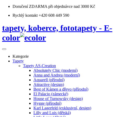
Doručení ZDARMA
při objednávce nad 3000 Kč
Rychlý kontakt +420 608 449 590
tapety, koberce, fototapety - E-
color
Kategorie
Tapety
Tapety AS-Creation
Absolutely Chic (moderní)
Anna and Andrea (moderní)
Aquarell (přírodní)
Attractive (design)
Best of Kámen a dřevo (přírodní)
El Palacio (zámecké)
House of Turnowsky (design)
Hygge (přírodní)
Karl Lagerfeld (exklusivní, design)
Lilly and Luis (dětská)