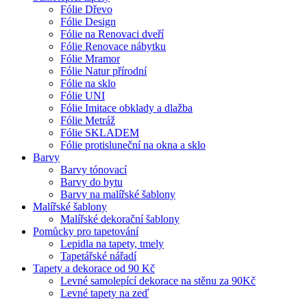
Fólie Dřevo
Fólie Design
Fólie na Renovaci dveří
Fólie Renovace nábytku
Fólie Mramor
Fólie Natur přírodní
Fólie na sklo
Fólie UNI
Fólie Imitace obklady a dlažba
Fólie Metráž
Fólie SKLADEM
Fólie protisluneční na okna a sklo
Barvy
Barvy tónovací
Barvy do bytu
Barvy na malířské šablony
Malířské šablony
Malířské dekorační šablony
Pomůcky pro tapetování
Lepidla na tapety, tmely
Tapetářské nářadí
Tapety a dekorace od 90 Kč
Levné samolepící dekorace na stěnu za 90Kč
Levné tapety na zeď