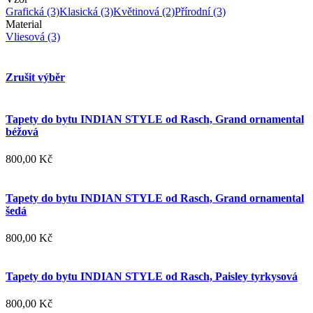
Grafická
(3)
Klasická
(3)
Květinová
(2)
Přírodní
(3)
Material
Vliesová
(3)
Zrušit výběr
Tapety do bytu INDIAN STYLE od Rasch, Grand ornamental
béžová
800,00 Kč
Tapety do bytu INDIAN STYLE od Rasch, Grand ornamental
šedá
800,00 Kč
Tapety do bytu INDIAN STYLE od Rasch, Paisley tyrkysová
800,00 Kč