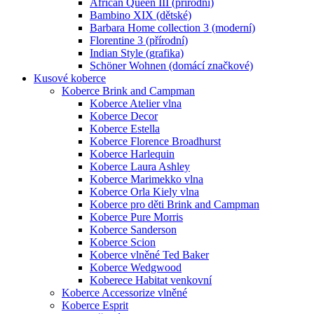
African Queen III (přírodní)
Bambino XIX (dětské)
Barbara Home collection 3 (moderní)
Florentine 3 (přírodní)
Indian Style (grafika)
Schöner Wohnen (domácí značkové)
Kusové koberce
Koberce Brink and Campman
Koberce Atelier vlna
Koberce Decor
Koberce Estella
Koberce Florence Broadhurst
Koberce Harlequin
Koberce Laura Ashley
Koberce Marimekko vlna
Koberce Orla Kiely vlna
Koberce pro děti Brink and Campman
Koberce Pure Morris
Koberce Sanderson
Koberce Scion
Koberce vlněné Ted Baker
Koberce Wedgwood
Koberece Habitat venkovní
Koberce Accessorize vlněné
Koberce Esprit