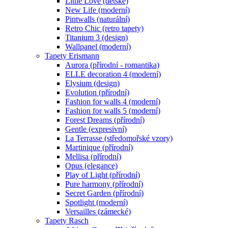
Little Love (dětské)
New Life (moderní)
Pintwalls (naturální)
Retro Chic (retro tapety)
Titanium 3 (design)
Wallpanel (moderní)
Tapety Erismann
Aurora (přírodní - romantika)
ELLE decoration 4 (moderní)
Elysium (design)
Evolution (přírodní)
Fashion for walls 4 (moderní)
Fashion for walls 5 (moderní)
Forest Dreams (přírodní)
Gentle (expresivní)
La Terrasse (středomořské vzory)
Martinique (přírodní)
Mellisa (přírodní)
Opus (elegance)
Play of Light (přírodní)
Pure harmony (přírodní)
Secret Garden (přírodní)
Spotlight (moderní)
Versailles (zámecké)
Tapety Rasch