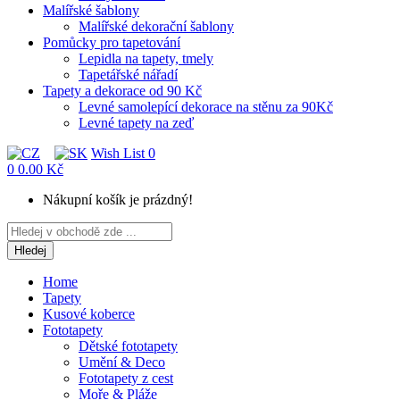
Malířské šablony
Malířské dekorační šablony
Pomůcky pro tapetování
Lepidla na tapety, tmely
Tapetářské nářadí
Tapety a dekorace od 90 Kč
Levné samolepící dekorace na stěnu za 90Kč
Levné tapety na zeď
Wish List
0
0
0.00 Kč
Nákupní košík je prázdný!
Hledej
Home
Tapety
Kusové koberce
Fototapety
Dětské fototapety
Umění & Deco
Fototapety z cest
Moře & Pláže