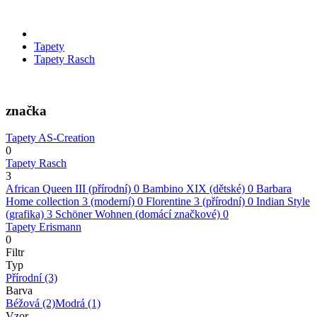
Tapety
Tapety Rasch
značka
Tapety AS-Creation
0
Tapety Rasch
3
African Queen III (přírodní)
0
Bambino XIX (dětské)
0
Barbara
Home collection 3 (moderní)
0
Florentine 3 (přírodní)
0
Indian Style
(grafika)
3
Schöner Wohnen (domácí značkové)
0
Tapety Erismann
0
Filtr
Typ
Přírodní
(3)
Barva
Béžová
(2)
Modrá
(1)
Vzor