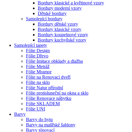
Bordury klasické a květinové vzory
Bordury moderní vzory
Dětské bordury
Samolepící bordury
Bordury dětské vzory
Bordury klasické vzory
Bordury koupelnové vzory
Bordury kuchyňské vzory
Samolepící tapety
Fólie Design
Fólie Dřevo
Fólie Imitace obklady a dlažba
Fólie Metráž
Fólie Mramor
Fólie na Renovaci dveří
Fólie na sklo
Fólie Natur přírodní
Fólie protisluneční na okna a sklo
Fólie Renovace nábytku
Fólie SKLADEM
Fólie UNI
Barvy
Barvy do bytu
Barvy na malířské šablony
Barvy tónovací