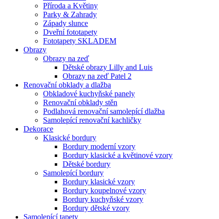
Příroda a Květiny
Parky & Zahrady
Západy slunce
Dveřní fototapety
Fototapety SKLADEM
Obrazy
Obrazy na zeď
Dětské obrazy Lilly and Luis
Obrazy na zeď Patel 2
Renovační obklady a dlažba
Obkladové kuchyňské panely
Renovační obklady stěn
Podlahová renovační samolepící dlažba
Samolepící renovační kachličky
Dekorace
Klasické bordury
Bordury moderní vzory
Bordury klasické a květinové vzory
Dětské bordury
Samolepící bordury
Bordury klasické vzory
Bordury koupelnové vzory
Bordury kuchyňské vzory
Bordury dětské vzory
Samolepící tapety