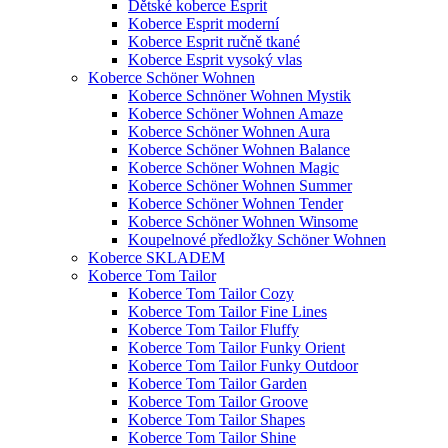
Dětské koberce Esprit
Koberce Esprit moderní
Koberce Esprit ručně tkané
Koberce Esprit vysoký vlas
Koberce Schöner Wohnen
Koberce Schnöner Wohnen Mystik
Koberce Schöner Wohnen Amaze
Koberce Schöner Wohnen Aura
Koberce Schöner Wohnen Balance
Koberce Schöner Wohnen Magic
Koberce Schöner Wohnen Summer
Koberce Schöner Wohnen Tender
Koberce Schöner Wohnen Winsome
Koupelnové předložky Schöner Wohnen
Koberce SKLADEM
Koberce Tom Tailor
Koberce Tom Tailor Cozy
Koberce Tom Tailor Fine Lines
Koberce Tom Tailor Fluffy
Koberce Tom Tailor Funky Orient
Koberce Tom Tailor Funky Outdoor
Koberce Tom Tailor Garden
Koberce Tom Tailor Groove
Koberce Tom Tailor Shapes
Koberce Tom Tailor Shine