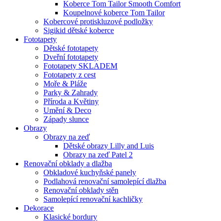
Koberce Tom Tailor Smooth Comfort
Koupelnové koberce Tom Tailor
Kobercové protiskluzové podložky
Sigikid dětské koberce
Fototapety
Dětské fototapety
Dveřní fototapety
Fototapety SKLADEM
Fototapety z cest
Moře & Pláže
Parky & Zahrady
Příroda a Květiny
Umění & Deco
Západy slunce
Obrazy
Obrazy na zeď
Dětské obrazy Lilly and Luis
Obrazy na zeď Patel 2
Renovační obklady a dlažba
Obkladové kuchyňské panely
Podlahová renovační samolepící dlažba
Renovační obklady stěn
Samolepící renovační kachličky
Dekorace
Klasické bordury