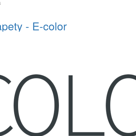
č
apety - E-color