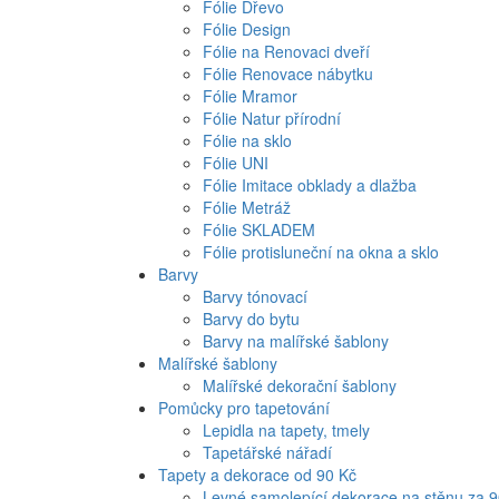
Fólie Dřevo
Fólie Design
Fólie na Renovaci dveří
Fólie Renovace nábytku
Fólie Mramor
Fólie Natur přírodní
Fólie na sklo
Fólie UNI
Fólie Imitace obklady a dlažba
Fólie Metráž
Fólie SKLADEM
Fólie protisluneční na okna a sklo
Barvy
Barvy tónovací
Barvy do bytu
Barvy na malířské šablony
Malířské šablony
Malířské dekorační šablony
Pomůcky pro tapetování
Lepidla na tapety, tmely
Tapetářské nářadí
Tapety a dekorace od 90 Kč
Levné samolepící dekorace na stěnu za 