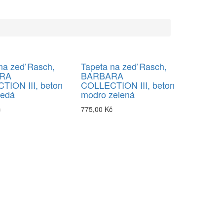
na zeď Rasch,
Tapeta na zeď Rasch,
RA
BARBARA
TION III, beton
COLLECTION III, beton
šedá
modro zelená
č
775,00 Kč