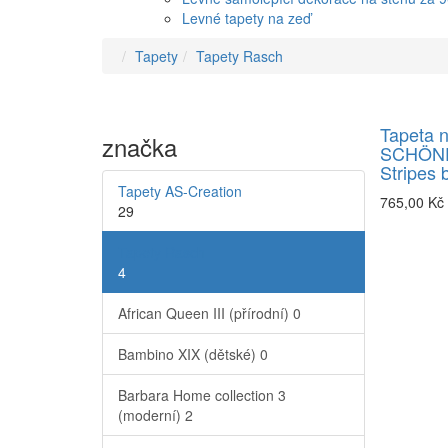
Levné tapety na zeď
Tapety
Tapety Rasch
Tapeta n
značka
SCHÖN
Stripes 
Tapety AS-Creation
765,00 Kč
29
Tapety Rasch
4
African Queen III (přírodní)
0
Bambino XIX (dětské)
0
Barbara Home collection 3
(moderní)
2