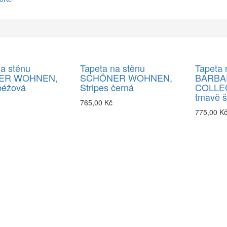
a stěnu
Tapeta na stěnu
Tapeta 
ER WOHNEN,
SCHÖNER WOHNEN,
BARBA
béžová
Stripes černá
COLLEC
tmavě 
765,00 Kč
775,00 K