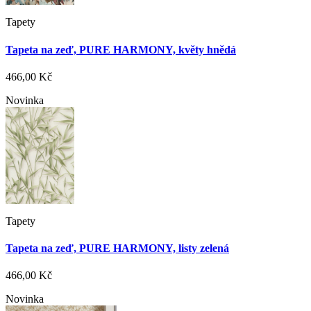
Tapety
Tapeta na zeď, PURE HARMONY, květy hnědá
466,00 Kč
Novinka
Tapety
Tapeta na zeď, PURE HARMONY, listy zelená
466,00 Kč
Novinka