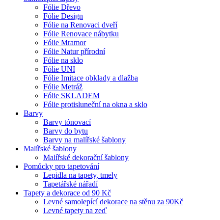
Fólie Dřevo
Fólie Design
Fólie na Renovaci dveří
Fólie Renovace nábytku
Fólie Mramor
Fólie Natur přírodní
Fólie na sklo
Fólie UNI
Fólie Imitace obklady a dlažba
Fólie Metráž
Fólie SKLADEM
Fólie protisluneční na okna a sklo
Barvy
Barvy tónovací
Barvy do bytu
Barvy na malířské šablony
Malířské šablony
Malířské dekorační šablony
Pomůcky pro tapetování
Lepidla na tapety, tmely
Tapetářské nářadí
Tapety a dekorace od 90 Kč
Levné samolepící dekorace na stěnu za 90Kč
Levné tapety na zeď