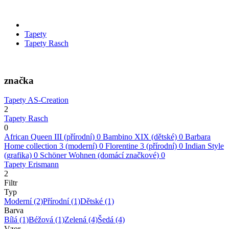
Tapety
Tapety Rasch
značka
Tapety AS-Creation
2
Tapety Rasch
0
African Queen III (přírodní)
0
Bambino XIX (dětské)
0
Barbara
Home collection 3 (moderní)
0
Florentine 3 (přírodní)
0
Indian Style
(grafika)
0
Schöner Wohnen (domácí značkové)
0
Tapety Erismann
2
Filtr
Typ
Moderní
(2)
Přírodní
(1)
Dětské
(1)
Barva
Bílá
(1)
Béžová
(1)
Zelená
(4)
Šedá
(4)
Vzor