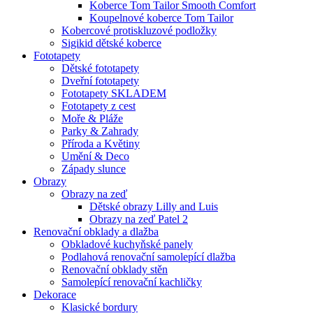
Koberce Tom Tailor Smooth Comfort
Koupelnové koberce Tom Tailor
Kobercové protiskluzové podložky
Sigikid dětské koberce
Fototapety
Dětské fototapety
Dveřní fototapety
Fototapety SKLADEM
Fototapety z cest
Moře & Pláže
Parky & Zahrady
Příroda a Květiny
Umění & Deco
Západy slunce
Obrazy
Obrazy na zeď
Dětské obrazy Lilly and Luis
Obrazy na zeď Patel 2
Renovační obklady a dlažba
Obkladové kuchyňské panely
Podlahová renovační samolepící dlažba
Renovační obklady stěn
Samolepící renovační kachličky
Dekorace
Klasické bordury