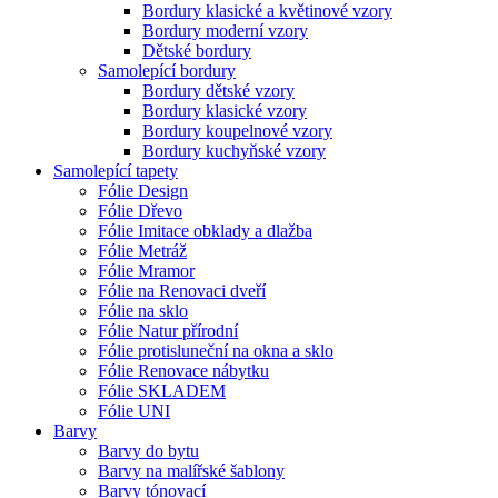
Bordury klasické a květinové vzory
Bordury moderní vzory
Dětské bordury
Samolepící bordury
Bordury dětské vzory
Bordury klasické vzory
Bordury koupelnové vzory
Bordury kuchyňské vzory
Samolepící tapety
Fólie Design
Fólie Dřevo
Fólie Imitace obklady a dlažba
Fólie Metráž
Fólie Mramor
Fólie na Renovaci dveří
Fólie na sklo
Fólie Natur přírodní
Fólie protisluneční na okna a sklo
Fólie Renovace nábytku
Fólie SKLADEM
Fólie UNI
Barvy
Barvy do bytu
Barvy na malířské šablony
Barvy tónovací