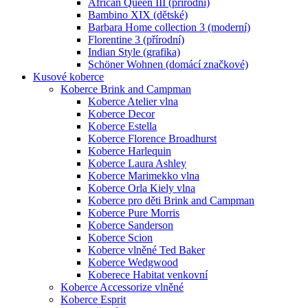
African Queen III (přírodní)
Bambino XIX (dětské)
Barbara Home collection 3 (moderní)
Florentine 3 (přírodní)
Indian Style (grafika)
Schöner Wohnen (domácí značkové)
Kusové koberce
Koberce Brink and Campman
Koberce Atelier vlna
Koberce Decor
Koberce Estella
Koberce Florence Broadhurst
Koberce Harlequin
Koberce Laura Ashley
Koberce Marimekko vlna
Koberce Orla Kiely vlna
Koberce pro děti Brink and Campman
Koberce Pure Morris
Koberce Sanderson
Koberce Scion
Koberce vlněné Ted Baker
Koberce Wedgwood
Koberece Habitat venkovní
Koberce Accessorize vlněné
Koberce Esprit