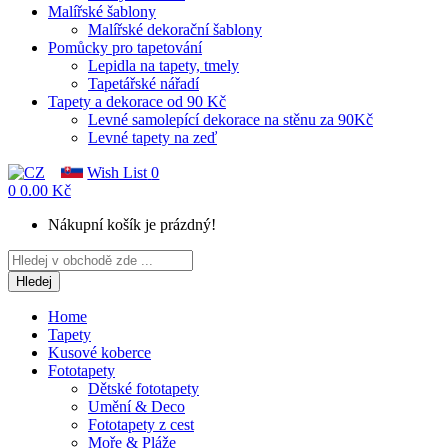
Malířské šablony
Malířské dekorační šablony
Pomůcky pro tapetování
Lepidla na tapety, tmely
Tapetářské nářadí
Tapety a dekorace od 90 Kč
Levné samolepící dekorace na stěnu za 90Kč
Levné tapety na zeď
Wish List
0
0
0.00 Kč
Nákupní košík je prázdný!
Hledej
Home
Tapety
Kusové koberce
Fototapety
Dětské fototapety
Umění & Deco
Fototapety z cest
Moře & Pláže