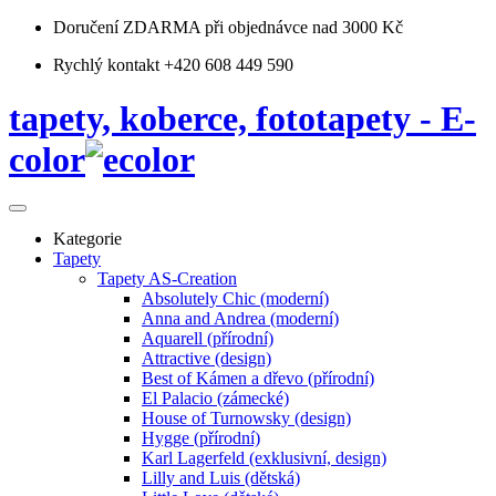
Doručení ZDARMA
při objednávce nad 3000 Kč
Rychlý kontakt +420 608 449 590
tapety, koberce, fototapety - E-
color
Kategorie
Tapety
Tapety AS-Creation
Absolutely Chic (moderní)
Anna and Andrea (moderní)
Aquarell (přírodní)
Attractive (design)
Best of Kámen a dřevo (přírodní)
El Palacio (zámecké)
House of Turnowsky (design)
Hygge (přírodní)
Karl Lagerfeld (exklusivní, design)
Lilly and Luis (dětská)