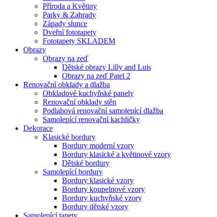
Příroda a Květiny
Parky & Zahrady
Západy slunce
Dveřní fototapety
Fototapety SKLADEM
Obrazy
Obrazy na zeď
Dětské obrazy Lilly and Luis
Obrazy na zeď Patel 2
Renovační obklady a dlažba
Obkladové kuchyňské panely
Renovační obklady stěn
Podlahová renovační samolepící dlažba
Samolepící renovační kachličky
Dekorace
Klasické bordury
Bordury moderní vzory
Bordury klasické a květinové vzory
Dětské bordury
Samolepící bordury
Bordury klasické vzory
Bordury koupelnové vzory
Bordury kuchyňské vzory
Bordury dětské vzory
Samolepící tapety