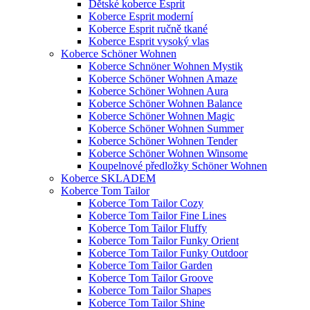
Dětské koberce Esprit
Koberce Esprit moderní
Koberce Esprit ručně tkané
Koberce Esprit vysoký vlas
Koberce Schöner Wohnen
Koberce Schnöner Wohnen Mystik
Koberce Schöner Wohnen Amaze
Koberce Schöner Wohnen Aura
Koberce Schöner Wohnen Balance
Koberce Schöner Wohnen Magic
Koberce Schöner Wohnen Summer
Koberce Schöner Wohnen Tender
Koberce Schöner Wohnen Winsome
Koupelnové předložky Schöner Wohnen
Koberce SKLADEM
Koberce Tom Tailor
Koberce Tom Tailor Cozy
Koberce Tom Tailor Fine Lines
Koberce Tom Tailor Fluffy
Koberce Tom Tailor Funky Orient
Koberce Tom Tailor Funky Outdoor
Koberce Tom Tailor Garden
Koberce Tom Tailor Groove
Koberce Tom Tailor Shapes
Koberce Tom Tailor Shine