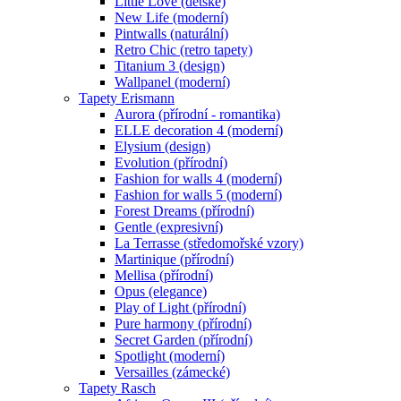
Little Love (dětské)
New Life (moderní)
Pintwalls (naturální)
Retro Chic (retro tapety)
Titanium 3 (design)
Wallpanel (moderní)
Tapety Erismann
Aurora (přírodní - romantika)
ELLE decoration 4 (moderní)
Elysium (design)
Evolution (přírodní)
Fashion for walls 4 (moderní)
Fashion for walls 5 (moderní)
Forest Dreams (přírodní)
Gentle (expresivní)
La Terrasse (středomořské vzory)
Martinique (přírodní)
Mellisa (přírodní)
Opus (elegance)
Play of Light (přírodní)
Pure harmony (přírodní)
Secret Garden (přírodní)
Spotlight (moderní)
Versailles (zámecké)
Tapety Rasch