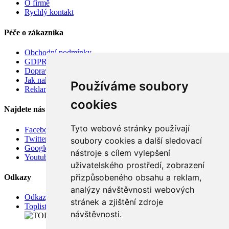
O firmě
Rychlý kontakt
Péče o zákazníka
Obchodní podmínky
GDPR
Doprava
Jak nakupovat
Používáme soubory
Reklamace
cookies
Najdete nás
Tyto webové stránky používají
Facebook
Twitter
soubory cookies a další sledovací
Google
nástroje s cílem vylepšení
Youtube
uživatelského prostředí, zobrazení
přizpůsobeného obsahu a reklam,
Odkazy
analýzy návštěvnosti webových
Odkazy
stránek a zjištění zdroje
Toplist
návštěvnosti.