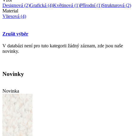
Designová
(2)
Grafická
(4)
Květinová
(1)
Přírodní
(1)
Strukturová
(2)
Material
Vliesová
(4)
Zrušit výběr
V databázi není pro tuto kategorii žádný záznam, zde jsou naše
novinky.
Novinky
Novinka