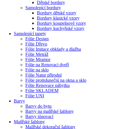
Dětské bordury
Samolepící bordury
Bordury dětské vzory
Bordury klasické vzory
Bordury koupelnové vzory
Bordury kuchyňské vzory
Samolepící tapety
Fólie Design
Fólie Dřevo
Fólie Imitace obklady a dlažba
Fólie Metráž
Fólie Mramor
Fólie na Renovaci dveří
Fólie na sklo
Fólie Natur přírodní
Fólie protisluneční na okna a sklo
Fólie Renovace nábytku
Fólie SKLADEM
Fólie UNI
Barvy
Barvy do bytu
Barvy na malířské šablony
Barvy tónovací
Malířské šablony
Malířské dekorační šablony