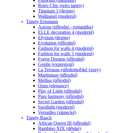
Pintwalls (naturální)
Retro Chic (retro tapety)
Titanium 3 (design)
Wallpanel (moderní)
Tapety Erismann
Aurora (přírodní - romantika)
ELLE decoration 4 (moderní)
Elysium (design)
Evolution (přírodní)
Fashion for walls 4 (moderní)
Fashion for walls 5 (moderní)
Forest Dreams (přírodní)
Gentle (expresivní)
La Terrasse (středomořské vzory)
Martinique (přírodní)
Mellisa (přírodní)
Opus (elegance)
Play of Light (přírodní)
Pure harmony (přírodní)
Secret Garden (přírodní)
Spotlight (moderní)
Versailles (zámecké)
Tapety Rasch
African Queen III (přírodní)
Bambino XIX (dětské)