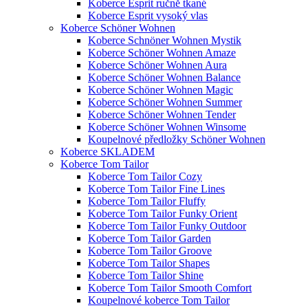
Koberce Esprit ručně tkané
Koberce Esprit vysoký vlas
Koberce Schöner Wohnen
Koberce Schnöner Wohnen Mystik
Koberce Schöner Wohnen Amaze
Koberce Schöner Wohnen Aura
Koberce Schöner Wohnen Balance
Koberce Schöner Wohnen Magic
Koberce Schöner Wohnen Summer
Koberce Schöner Wohnen Tender
Koberce Schöner Wohnen Winsome
Koupelnové předložky Schöner Wohnen
Koberce SKLADEM
Koberce Tom Tailor
Koberce Tom Tailor Cozy
Koberce Tom Tailor Fine Lines
Koberce Tom Tailor Fluffy
Koberce Tom Tailor Funky Orient
Koberce Tom Tailor Funky Outdoor
Koberce Tom Tailor Garden
Koberce Tom Tailor Groove
Koberce Tom Tailor Shapes
Koberce Tom Tailor Shine
Koberce Tom Tailor Smooth Comfort
Koupelnové koberce Tom Tailor