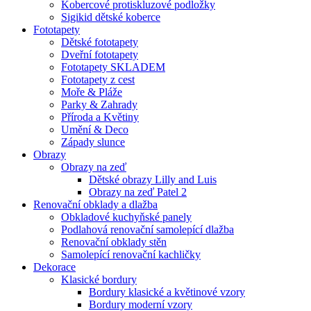
Kobercové protiskluzové podložky
Sigikid dětské koberce
Fototapety
Dětské fototapety
Dveřní fototapety
Fototapety SKLADEM
Fototapety z cest
Moře & Pláže
Parky & Zahrady
Příroda a Květiny
Umění & Deco
Západy slunce
Obrazy
Obrazy na zeď
Dětské obrazy Lilly and Luis
Obrazy na zeď Patel 2
Renovační obklady a dlažba
Obkladové kuchyňské panely
Podlahová renovační samolepící dlažba
Renovační obklady stěn
Samolepící renovační kachličky
Dekorace
Klasické bordury
Bordury klasické a květinové vzory
Bordury moderní vzory