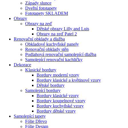
Západy slunce
Dveřní fototapety
Fototapety SKLADEM
Obrazy
Obrazy na zeď
Dětské obrazy Lilly and Luis
Obrazy na zeď Patel 2
Renovační obklady a dlažba
Obkladové kuchyňské panely
Renovační obklady stěn
Podlahová renovační samolepící dlažba
Samolepící renovační kachličky
Dekorace
Klasické bordury
Bordury moderní vzory
Bordury klasické a květinové vzory
Dětské bordury
Samolepící bordury
Bordury klasické vzory
Bordury koupelnové vzory
Bordury kuchyňské vzory
Bordury dětské vzory
Samolepící tapety
Fólie Dřevo
Fólie Design