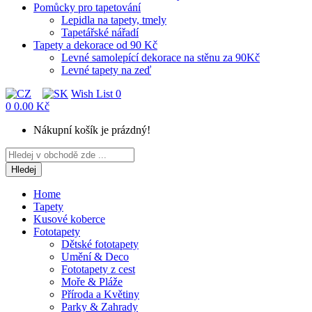
Pomůcky pro tapetování
Lepidla na tapety, tmely
Tapetářské nářadí
Tapety a dekorace od 90 Kč
Levné samolepící dekorace na stěnu za 90Kč
Levné tapety na zeď
Wish List
0
0
0.00 Kč
Nákupní košík je prázdný!
Hledej
Home
Tapety
Kusové koberce
Fototapety
Dětské fototapety
Umění & Deco
Fototapety z cest
Moře & Pláže
Příroda a Květiny
Parky & Zahrady