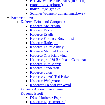
Barbara Home collection 3 (moderní)
Florentine 3 (přírodní)
Indian Style (grafika)
Schöner Wohnen (domácí značkové)
Kusové koberce
Koberce Brink and Campman
Koberce Atelier vlna
Koberce Decor
Koberce Estella
Koberce Florence Broadhurst
Koberce Harlequin
Koberce Laura Ashley
Koberce Marimekko vlna
Koberce Orla Kiely vlna
Koberce pro děti Brink and Campman
Koberce Pure Morris
Koberce Sanderson
Koberce Scion
Koberce vlněné Ted Baker
Koberce Wedgwood
Koberece Habitat venkovní
Koberce Accessorize vlněné
Koberce Esprit
Dětské koberce Esprit
Koberce Esprit moderní