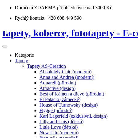
Doručení ZDARMA
při objednávce nad 3000 Kč
Rychlý kontakt +420 608 449 590
tapety, koberce, fototapety - E-c
Kategorie
Tapety
Tapety AS-Creation
Absolutely Chic (moderní)
Anna and Andrea (moderní)
Aquarell (přírodní)
Attractive (design)
Best of Kámen a dřevo (přírodní)
El Palacio (zámecké)
House of Turnowsky (design)
Hygge (přírodní)
Karl Lagerfeld (exklusivní, design)
Lilly and Luis (dětská)
Little Love (dětské)
New Life (moderní)