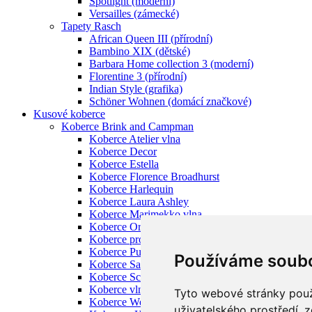
Spotlight (moderní)
Versailles (zámecké)
Tapety Rasch
African Queen III (přírodní)
Bambino XIX (dětské)
Barbara Home collection 3 (moderní)
Florentine 3 (přírodní)
Indian Style (grafika)
Schöner Wohnen (domácí značkové)
Kusové koberce
Koberce Brink and Campman
Koberce Atelier vlna
Koberce Decor
Koberce Estella
Koberce Florence Broadhurst
Koberce Harlequin
Koberce Laura Ashley
Koberce Marimekko vlna
Koberce Orla Kiely vlna
Koberce pro děti Brink and Campman
Koberce Pure Morris
Používáme soubo
Koberce Sanderson
Koberce Scion
Koberce vlněné Ted Baker
Tyto webové stránky použí
Koberce Wedgwood
uživatelského prostředí, 