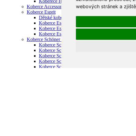
Koberece Habitat venkovní
webových stránek a zjiště
Koberce Accessorize vlněné
Koberce Esprit
Dětské koberce Esprit
Koberce Esprit moderní
Koberce Esprit ručně tkané
Koberce Esprit vysoký vlas
Koberce Schöner Wohnen
Koberce Schnöner Wohnen Mystik
Koberce Schöner Wohnen Amaze
Koberce Schöner Wohnen Aura
Koberce Schöner Wohnen Balance
Koberce Schöner Wohnen Magic
Koberce Schöner Wohnen Summer
Koberce Schöner Wohnen Tender
Koberce Schöner Wohnen Winsome
Koupelnové předložky Schöner Wohnen
Koberce SKLADEM
Koberce Tom Tailor
Koberce Tom Tailor Cozy
Koberce Tom Tailor Fine Lines
Koberce Tom Tailor Fluffy
Koberce Tom Tailor Funky Orient
Koberce Tom Tailor Funky Outdoor
Koberce Tom Tailor Garden