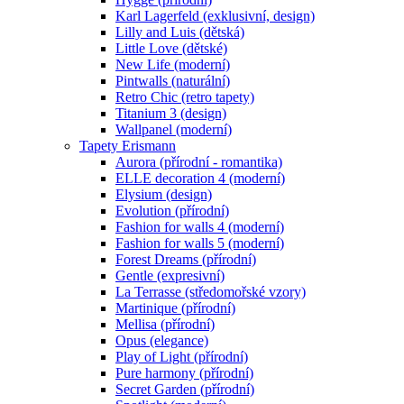
Karl Lagerfeld (exklusivní, design)
Lilly and Luis (dětská)
Little Love (dětské)
New Life (moderní)
Pintwalls (naturální)
Retro Chic (retro tapety)
Titanium 3 (design)
Wallpanel (moderní)
Tapety Erismann
Aurora (přírodní - romantika)
ELLE decoration 4 (moderní)
Elysium (design)
Evolution (přírodní)
Fashion for walls 4 (moderní)
Fashion for walls 5 (moderní)
Forest Dreams (přírodní)
Gentle (expresivní)
La Terrasse (středomořské vzory)
Martinique (přírodní)
Mellisa (přírodní)
Opus (elegance)
Play of Light (přírodní)
Pure harmony (přírodní)
Secret Garden (přírodní)