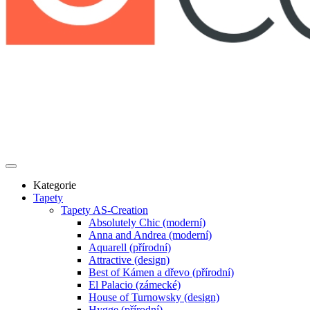
Kategorie
Tapety
Tapety AS-Creation
Absolutely Chic (moderní)
Anna and Andrea (moderní)
Aquarell (přírodní)
Attractive (design)
Best of Kámen a dřevo (přírodní)
El Palacio (zámecké)
House of Turnowsky (design)
Hygge (přírodní)