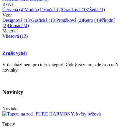
Barva
Červená
(4)
Modrá
(1)
Hnědá
(2)
Oranžová
(13)
Šedá
(1)
Vzor
Designová
(13)
Grafická
(13)
Proužková
(2)
Retro
(4)
Přírodní
(2)
Domácí
(4)
Material
Vliesová
(13)
Zrušit výběr
V databázi není pro tuto kategorii žádný záznam, zde jsou naše
novinky.
Novinky
Novinka
Tapety