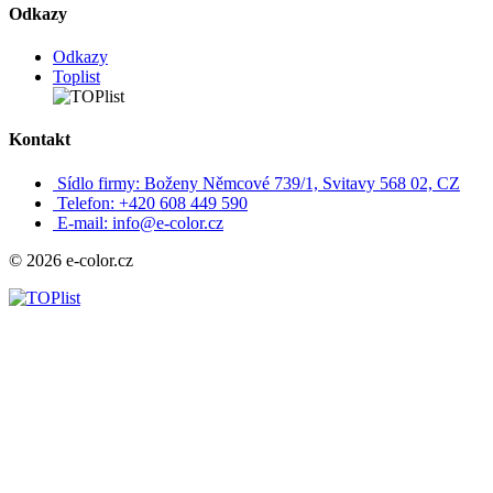
Odkazy
Odkazy
Toplist
Kontakt
Sídlo firmy: Boženy Němcové 739/1, Svitavy 568 02, CZ
Telefon: +420 608 449 590
E-mail: info@e-color.cz
© 2026 e-color.cz