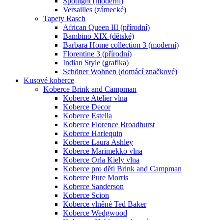
Spotlight (moderní)
Versailles (zámecké)
Tapety Rasch
African Queen III (přírodní)
Bambino XIX (dětské)
Barbara Home collection 3 (moderní)
Florentine 3 (přírodní)
Indian Style (grafika)
Schöner Wohnen (domácí značkové)
Kusové koberce
Koberce Brink and Campman
Koberce Atelier vlna
Koberce Decor
Koberce Estella
Koberce Florence Broadhurst
Koberce Harlequin
Koberce Laura Ashley
Koberce Marimekko vlna
Koberce Orla Kiely vlna
Koberce pro děti Brink and Campman
Koberce Pure Morris
Koberce Sanderson
Koberce Scion
Koberce vlněné Ted Baker
Koberce Wedgwood