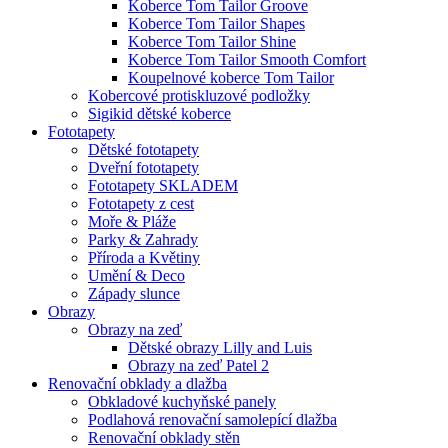
Koberce Tom Tailor Groove
Koberce Tom Tailor Shapes
Koberce Tom Tailor Shine
Koberce Tom Tailor Smooth Comfort
Koupelnové koberce Tom Tailor
Kobercové protiskluzové podložky
Sigikid dětské koberce
Fototapety
Dětské fototapety
Dveřní fototapety
Fototapety SKLADEM
Fototapety z cest
Moře & Pláže
Parky & Zahrady
Příroda a Květiny
Umění & Deco
Západy slunce
Obrazy
Obrazy na zeď
Dětské obrazy Lilly and Luis
Obrazy na zeď Patel 2
Renovační obklady a dlažba
Obkladové kuchyňské panely
Podlahová renovační samolepící dlažba
Renovační obklady stěn