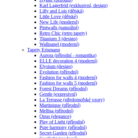
Karl Lagerfeld (exklusivní, design)
Lilly and Luis (dětská)
Little Love (dětské)
New Life (moderní)
Pintwalls (naturální)
Retro Chic (retro tapety)
Titanium 3 (design)
Wallpanel (moderní)
Tapety Erismann
Aurora (přírodní - romantika)
ELLE decoration 4 (moderní)
Elysium (design)
Evolution (přírodní)
Fashion for walls 4 (moderní)
Fashion for walls 5 (moderní)
Forest Dreams (přírodní)
Gentle (expresivní)
La Terrasse (středomořské vzory)
Martinique (přírodní)
Mellisa (přírodní)
Opus (elegance)
Play of Light (přírodní)
Pure harmony (přírodní)
Secret Garden (přírodní)