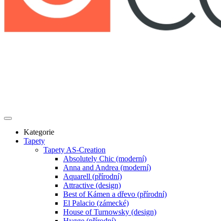
Kategorie
Tapety
Tapety AS-Creation
Absolutely Chic (moderní)
Anna and Andrea (moderní)
Aquarell (přírodní)
Attractive (design)
Best of Kámen a dřevo (přírodní)
El Palacio (zámecké)
House of Turnowsky (design)
Hygge (přírodní)