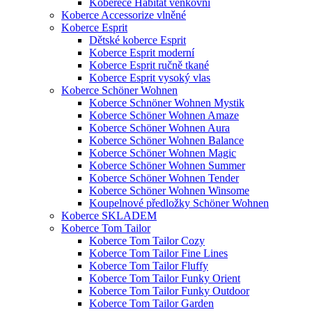
Koberece Habitat venkovní
Koberce Accessorize vlněné
Koberce Esprit
Dětské koberce Esprit
Koberce Esprit moderní
Koberce Esprit ručně tkané
Koberce Esprit vysoký vlas
Koberce Schöner Wohnen
Koberce Schnöner Wohnen Mystik
Koberce Schöner Wohnen Amaze
Koberce Schöner Wohnen Aura
Koberce Schöner Wohnen Balance
Koberce Schöner Wohnen Magic
Koberce Schöner Wohnen Summer
Koberce Schöner Wohnen Tender
Koberce Schöner Wohnen Winsome
Koupelnové předložky Schöner Wohnen
Koberce SKLADEM
Koberce Tom Tailor
Koberce Tom Tailor Cozy
Koberce Tom Tailor Fine Lines
Koberce Tom Tailor Fluffy
Koberce Tom Tailor Funky Orient
Koberce Tom Tailor Funky Outdoor
Koberce Tom Tailor Garden