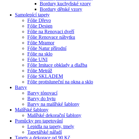
Bordury kuchyňské vzory
Bordury dětské vzory
Samolepící tapety
Fólie Dřevo
Fólie Design
Fólie na Renovaci dveří
Fólie Renovace nábytku
Fólie Mramor
Fólie Natur přírodní
Fólie na sklo
Fólie UNI
Fólie Imitace obklady a dlažba
Fólie Metráž
Fólie SKLADEM
Fólie protisluneční na okna a sklo
Barvy
Barvy tónovací
Barvy do bytu
Barvy na malířské šablony
Malířské šablony
Malířské dekorační šablony
Pomůcky pro tapetování
Lepidla na tapety, tmely
Tapetářské nářadí
Tapety a dekorace od 90 Kč