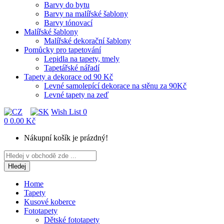
Barvy do bytu
Barvy na malířské šablony
Barvy tónovací
Malířské šablony
Malířské dekorační šablony
Pomůcky pro tapetování
Lepidla na tapety, tmely
Tapetářské nářadí
Tapety a dekorace od 90 Kč
Levné samolepící dekorace na stěnu za 90Kč
Levné tapety na zeď
Wish List
0
0
0.00 Kč
Nákupní košík je prázdný!
Hledej
Home
Tapety
Kusové koberce
Fototapety
Dětské fototapety