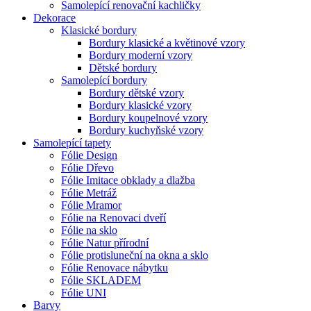
Samolepící renovační kachličky
Dekorace
Klasické bordury
Bordury klasické a květinové vzory
Bordury moderní vzory
Dětské bordury
Samolepící bordury
Bordury dětské vzory
Bordury klasické vzory
Bordury koupelnové vzory
Bordury kuchyňské vzory
Samolepící tapety
Fólie Design
Fólie Dřevo
Fólie Imitace obklady a dlažba
Fólie Metráž
Fólie Mramor
Fólie na Renovaci dveří
Fólie na sklo
Fólie Natur přírodní
Fólie protisluneční na okna a sklo
Fólie Renovace nábytku
Fólie SKLADEM
Fólie UNI
Barvy