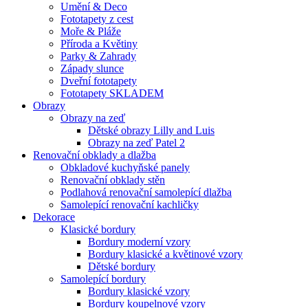
Umění & Deco
Fototapety z cest
Moře & Pláže
Příroda a Květiny
Parky & Zahrady
Západy slunce
Dveřní fototapety
Fototapety SKLADEM
Obrazy
Obrazy na zeď
Dětské obrazy Lilly and Luis
Obrazy na zeď Patel 2
Renovační obklady a dlažba
Obkladové kuchyňské panely
Renovační obklady stěn
Podlahová renovační samolepící dlažba
Samolepící renovační kachličky
Dekorace
Klasické bordury
Bordury moderní vzory
Bordury klasické a květinové vzory
Dětské bordury
Samolepící bordury
Bordury klasické vzory
Bordury koupelnové vzory