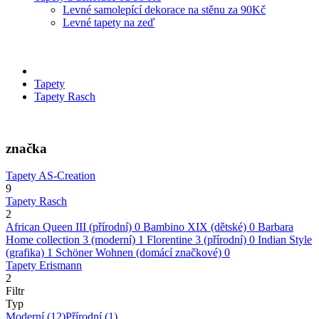
Levné samolepící dekorace na stěnu za 90Kč
Levné tapety na zeď
Tapety
Tapety Rasch
značka
Tapety AS-Creation
9
Tapety Rasch
2
African Queen III (přírodní)
0
Bambino XIX (dětské)
0
Barbara
Home collection 3 (moderní)
1
Florentine 3 (přírodní)
0
Indian Style
(grafika)
1
Schöner Wohnen (domácí značkové)
0
Tapety Erismann
2
Filtr
Typ
Moderní
(12)
Přírodní
(1)