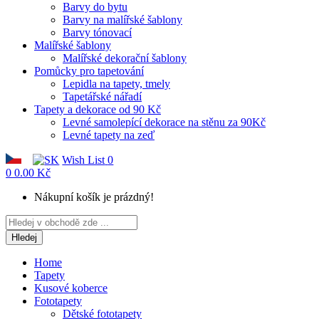
Barvy do bytu
Barvy na malířské šablony
Barvy tónovací
Malířské šablony
Malířské dekorační šablony
Pomůcky pro tapetování
Lepidla na tapety, tmely
Tapetářské nářadí
Tapety a dekorace od 90 Kč
Levné samolepící dekorace na stěnu za 90Kč
Levné tapety na zeď
Wish List
0
0
0.00 Kč
Nákupní košík je prázdný!
Hledej
Home
Tapety
Kusové koberce
Fototapety
Dětské fototapety