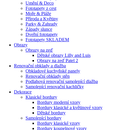
Umění & Deco
Fototapety z cest
Moře & Pláže
Příroda a Květiny
Parky & Zahrady
Západy slunce
Dveřní fototapety
Fototapety SKLADEM
Obrazy
Obrazy na zeď
Dětské obrazy Lilly and Luis
Obrazy na zeď Patel 2
Renovační obklady a dlažba
Obkladové kuchyňské panely
Renovační obklady stěn
Podlahová renovační samolepící dlažba
Samolepící renovační kachličky
Dekorace
Klasické bordury
Bordury moderní vzory
Bordury klasické a květinové vzory
Dětské bordury
Samolepící bordury
Bordury klasické vzory
Bordury koupelnové vzory