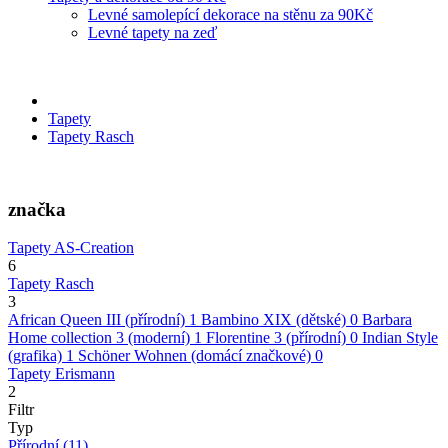
Levné samolepící dekorace na stěnu za 90Kč
Levné tapety na zeď
Tapety
Tapety Rasch
značka
Tapety AS-Creation
6
Tapety Rasch
3
African Queen III (přírodní)
1
Bambino XIX (dětské)
0
Barbara
Home collection 3 (moderní)
1
Florentine 3 (přírodní)
0
Indian Style
(grafika)
1
Schöner Wohnen (domácí značkové)
0
Tapety Erismann
2
Filtr
Typ
Přírodní
(11)