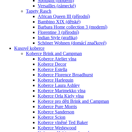
Spotlight (moderní)
Versailles (zámecké)
Tapety Rasch
African Queen III (přírodní)
Bambino XIX (dětské)
Barbara Home collection 3 (moderní)
Florentine 3 (přírodní)
Indian Style (grafika)
Schöner Wohnen (domácí značkové)
Kusové koberce
Koberce Brink and Campman
Koberce Atelier vlna
Koberce Decor
Koberce Estella
Koberce Florence Broadhurst
Koberce Harlequin
Koberce Laura Ashley
Koberce Marimekko vlna
Koberce Orla Kiely vlna
Koberce pro děti Brink and Campman
Koberce Pure Morris
Koberce Sanderson
Koberce Scion
Koberce vlněné Ted Baker
Koberce Wedgwood