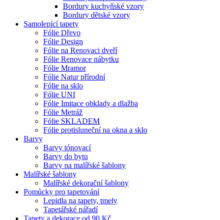
Bordury kuchyňské vzory
Bordury dětské vzory
Samolepící tapety
Fólie Dřevo
Fólie Design
Fólie na Renovaci dveří
Fólie Renovace nábytku
Fólie Mramor
Fólie Natur přírodní
Fólie na sklo
Fólie UNI
Fólie Imitace obklady a dlažba
Fólie Metráž
Fólie SKLADEM
Fólie protisluneční na okna a sklo
Barvy
Barvy tónovací
Barvy do bytu
Barvy na malířské šablony
Malířské šablony
Malířské dekorační šablony
Pomůcky pro tapetování
Lepidla na tapety, tmely
Tapetářské nářadí
Tapety a dekorace od 90 Kč