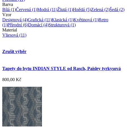
Barva
Bílá
(1)
Červená
(1)
Modrá
(11)
Žlutá
(1)
Hnědá
(5)
Zelená
(2)
Šedá
(2)
Vzor
Designová
(4)
Grafická
(11)
Klasická
(1)
Květinová
(1)
Retro
(1)
Přírodní
(6)
Domácí
(4)
Strukturová
(1)
Material
Vliesová
(11)
Zrušit výběr
Tapety do bytu INDIAN STYLE od Rasch, Paisley tyrkysová
800,00 Kč