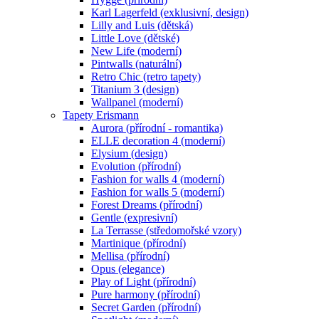
Karl Lagerfeld (exklusivní, design)
Lilly and Luis (dětská)
Little Love (dětské)
New Life (moderní)
Pintwalls (naturální)
Retro Chic (retro tapety)
Titanium 3 (design)
Wallpanel (moderní)
Tapety Erismann
Aurora (přírodní - romantika)
ELLE decoration 4 (moderní)
Elysium (design)
Evolution (přírodní)
Fashion for walls 4 (moderní)
Fashion for walls 5 (moderní)
Forest Dreams (přírodní)
Gentle (expresivní)
La Terrasse (středomořské vzory)
Martinique (přírodní)
Mellisa (přírodní)
Opus (elegance)
Play of Light (přírodní)
Pure harmony (přírodní)
Secret Garden (přírodní)