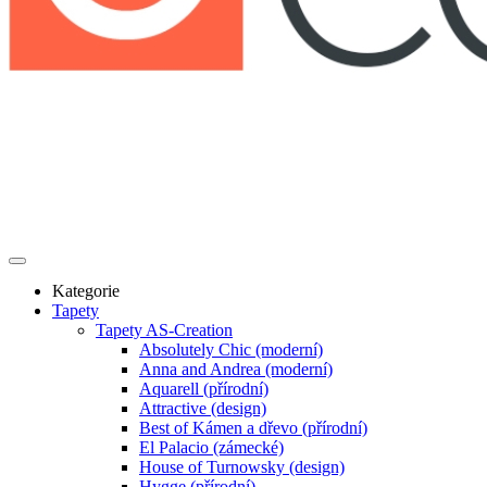
Kategorie
Tapety
Tapety AS-Creation
Absolutely Chic (moderní)
Anna and Andrea (moderní)
Aquarell (přírodní)
Attractive (design)
Best of Kámen a dřevo (přírodní)
El Palacio (zámecké)
House of Turnowsky (design)
Hygge (přírodní)