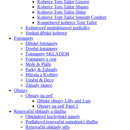
Koberce Tom Tailor Groove
Koberce Tom Tailor Shapes
Koberce Tom Tailor Shine
Koberce Tom Tailor Smooth Comfort
Koupelnové koberce Tom Tailor
Kobercové protiskluzové podložky
Sigikid dětské koberce
Fototapety
Dětské fototapety
Dveřní fototapety
Fototapety SKLADEM
Fototapety z cest
Moře & Pláže
Parky & Zahrady
Příroda a Květiny
Umění & Deco
Západy slunce
Obrazy
Obrazy na zeď
Dětské obrazy Lilly and Luis
Obrazy na zeď Patel 2
Renovační obklady a dlažba
Obkladové kuchyňské panely
Podlahová renovační samolepící dlažba
Renovační obklady stěn