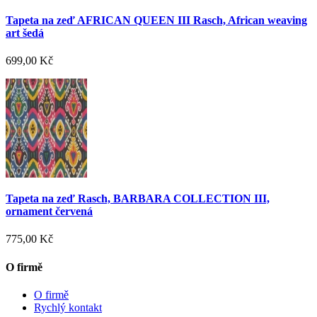
Tapeta na zeď AFRICAN QUEEN III Rasch, African weaving
art šedá
699,00 Kč
Tapeta na zeď Rasch, BARBARA COLLECTION III,
ornament červená
775,00 Kč
O firmě
O firmě
Rychlý kontakt