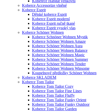
Koberece Habitat venkovní
Koberce Accessorize vlněné
Koberce Esprit
Dětské koberce Esprit
Koberce Esprit moderní
Koberce Esprit ručně tkané
Koberce Esprit vysoký vlas
Koberce Schöner Wohnen
Koberce Schnöner Wohnen Mystik
Koberce Schöner Wohnen Amaze
Koberce Schöner Wohnen Aura
Koberce Schöner Wohnen Balance
Koberce Schöner Wohnen Magic
Koberce Schöner Wohnen Summer
Koberce Schöner Wohnen Tender
Koberce Schöner Wohnen Winsome
Koupelnové předložky Schöner Wohnen
Koberce SKLADEM
Koberce Tom Tailor
Koberce Tom Tailor Cozy
Koberce Tom Tailor Fine Lines
Koberce Tom Tailor Fluffy
Koberce Tom Tailor Funky Orient
Koberce Tom Tailor Funky Outdoor
Koberce Tom Tailor Garden