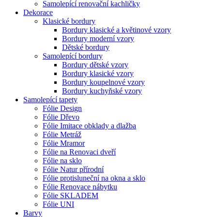
Samolepící renovační kachličky
Dekorace
Klasické bordury
Bordury klasické a květinové vzory
Bordury moderní vzory
Dětské bordury
Samolepící bordury
Bordury dětské vzory
Bordury klasické vzory
Bordury koupelnové vzory
Bordury kuchyňské vzory
Samolepící tapety
Fólie Design
Fólie Dřevo
Fólie Imitace obklady a dlažba
Fólie Metráž
Fólie Mramor
Fólie na Renovaci dveří
Fólie na sklo
Fólie Natur přírodní
Fólie protisluneční na okna a sklo
Fólie Renovace nábytku
Fólie SKLADEM
Fólie UNI
Barvy