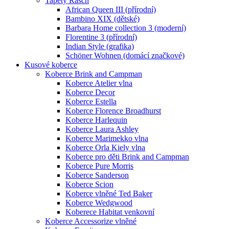
Tapety Rasch
African Queen III (přírodní)
Bambino XIX (dětské)
Barbara Home collection 3 (moderní)
Florentine 3 (přírodní)
Indian Style (grafika)
Schöner Wohnen (domácí značkové)
Kusové koberce
Koberce Brink and Campman
Koberce Atelier vlna
Koberce Decor
Koberce Estella
Koberce Florence Broadhurst
Koberce Harlequin
Koberce Laura Ashley
Koberce Marimekko vlna
Koberce Orla Kiely vlna
Koberce pro děti Brink and Campman
Koberce Pure Morris
Koberce Sanderson
Koberce Scion
Koberce vlněné Ted Baker
Koberce Wedgwood
Koberece Habitat venkovní
Koberce Accessorize vlněné