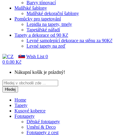
Barvy tónovací
Malířské šablony
Malířské dekorační šablony
Pomůcky pro tapetování
Lepidla na tapety, tmely
Tapetářské nářadí
Tapety a dekorace od 90 Kč
Levné samolepící dekorace na stěnu za 90Kč
Levné tapety na zeď
Wish List
0
0
0.00 Kč
Nákupní košík je prázdný!
Hledej
Home
Tapety
Kusové koberce
Fototapety
Dětské fototapety
Umění & Deco
Fototapety z cest