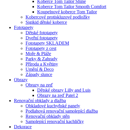
Koberce Tom Tailor Shine
Koberce Tom Tailor Smooth Comfort
Koupelnové koberce Tom Tailor
Kobercové protiskluzové podložky
Sigikid dětské koberce
Fototapety
Dětské fototapety
Dveřní fototapety
Fototapety SKLADEM
Fototapety z cest
Moře & Pláže
Parky & Zahrady
Příroda a Květiny
Umění & Deco
Západy slunce
Obrazy
Obrazy na zeď
Dětské obrazy Lilly and Luis
Obrazy na zeď Patel 2
Renovační obklady a dlažba
Obkladové kuchyňské panely
Podlahová renovační samolepící dlažba
Renovační obklady stěn
Samolepící renovační kachličky
Dekorace