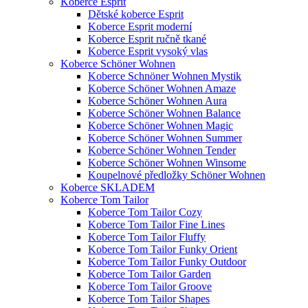
Koberce Esprit
Dětské koberce Esprit
Koberce Esprit moderní
Koberce Esprit ručně tkané
Koberce Esprit vysoký vlas
Koberce Schöner Wohnen
Koberce Schnöner Wohnen Mystik
Koberce Schöner Wohnen Amaze
Koberce Schöner Wohnen Aura
Koberce Schöner Wohnen Balance
Koberce Schöner Wohnen Magic
Koberce Schöner Wohnen Summer
Koberce Schöner Wohnen Tender
Koberce Schöner Wohnen Winsome
Koupelnové předložky Schöner Wohnen
Koberce SKLADEM
Koberce Tom Tailor
Koberce Tom Tailor Cozy
Koberce Tom Tailor Fine Lines
Koberce Tom Tailor Fluffy
Koberce Tom Tailor Funky Orient
Koberce Tom Tailor Funky Outdoor
Koberce Tom Tailor Garden
Koberce Tom Tailor Groove
Koberce Tom Tailor Shapes