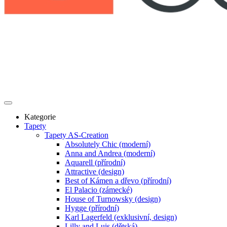
Kategorie
Tapety
Tapety AS-Creation
Absolutely Chic (moderní)
Anna and Andrea (moderní)
Aquarell (přírodní)
Attractive (design)
Best of Kámen a dřevo (přírodní)
El Palacio (zámecké)
House of Turnowsky (design)
Hygge (přírodní)
Karl Lagerfeld (exklusivní, design)
Lilly and Luis (dětská)