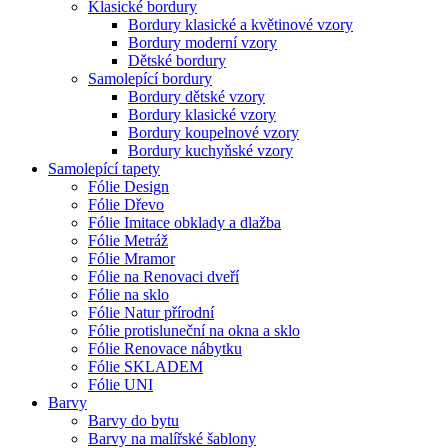
Klasické bordury
Bordury klasické a květinové vzory
Bordury moderní vzory
Dětské bordury
Samolepící bordury
Bordury dětské vzory
Bordury klasické vzory
Bordury koupelnové vzory
Bordury kuchyňské vzory
Samolepící tapety
Fólie Design
Fólie Dřevo
Fólie Imitace obklady a dlažba
Fólie Metráž
Fólie Mramor
Fólie na Renovaci dveří
Fólie na sklo
Fólie Natur přírodní
Fólie protisluneční na okna a sklo
Fólie Renovace nábytku
Fólie SKLADEM
Fólie UNI
Barvy
Barvy do bytu
Barvy na malířské šablony