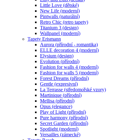
Little Love (dětské)
New Life (moderní)
Pintwalls (naturální)
Retro Chic (retro tapety)
Titanium 3 (design)
Wallpanel (moderní)
Tapety Erismann
Aurora (přírodní - romantika)
ELLE decoration 4 (moderní)
Elysium (design)
Evolution (přírodní)
Fashion for walls 4 (moderní)
Fashion for walls 5 (moderní)
Forest Dreams (přírodní)
Gentle (expresivní)
La Terrasse (středomořské vzory)
Martinique (přírodní)
Mellisa (přírodní)
Opus (elegance)
Play of Light (přírodní)
Pure harmony (přírodní)
Secret Garden (přírodní)
Spotlight (moderní)
Versailles (zámecké)