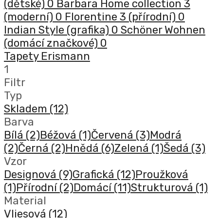
(dětské)
0
Barbara Home collection 3
(moderní)
0
Florentine 3 (přírodní)
0
Indian Style (grafika)
0
Schöner Wohnen
(domácí značkové)
0
Tapety Erismann
1
Filtr
Typ
Skladem
(12)
Barva
Bílá
(2)
Béžová
(1)
Červená
(3)
Modrá
(2)
Černá
(2)
Hnědá
(6)
Zelená
(1)
Šedá
(3)
Vzor
Designová
(9)
Grafická
(12)
Proužková
(1)
Přírodní
(2)
Domácí
(11)
Strukturová
(1)
Material
Vliesová
(12)