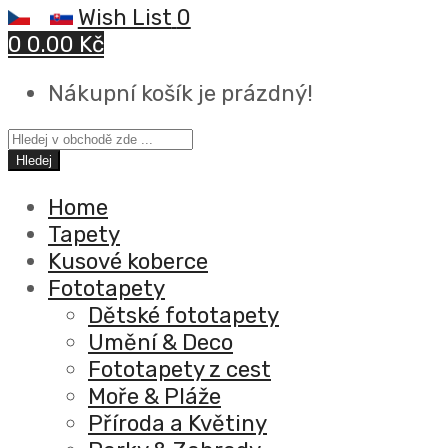
Wish List
0
0
0.00 Kč
Nákupní košík je prázdný!
Hledej
Home
Tapety
Kusové koberce
Fototapety
Dětské fototapety
Umění & Deco
Fototapety z cest
Moře & Pláže
Příroda a Květiny