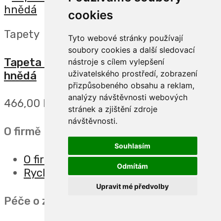
cookies
Tapety
Tyto webové stránky používají
soubory cookies a další sledovací
Tapeta na zeď, FOREST DREAMS, palma
nástroje s cílem vylepšení
uživatelského prostředí, zobrazení
hnědá
přizpůsobeného obsahu a reklam,
analýzy návštěvnosti webových
466,00 Kč
stránek a zjištění zdroje
návštěvnosti.
O firmě
Souhlasím
O firmě
Odmítám
Rychlý kontakt
Upravit mé předvolby
Péče o zákazníka