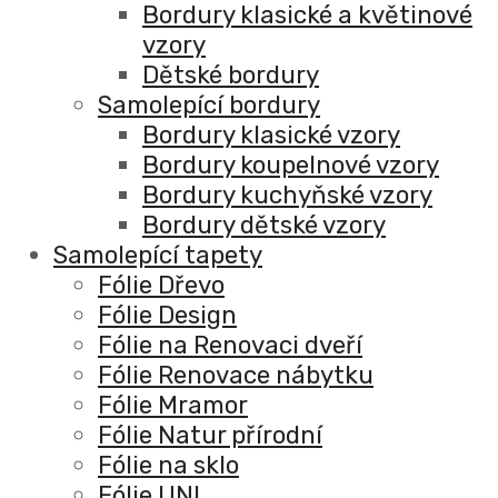
Bordury klasické a květinové
vzory
Dětské bordury
Samolepící bordury
Bordury klasické vzory
Bordury koupelnové vzory
Bordury kuchyňské vzory
Bordury dětské vzory
Samolepící tapety
Fólie Dřevo
Fólie Design
Fólie na Renovaci dveří
Fólie Renovace nábytku
Fólie Mramor
Fólie Natur přírodní
Fólie na sklo
Fólie UNI