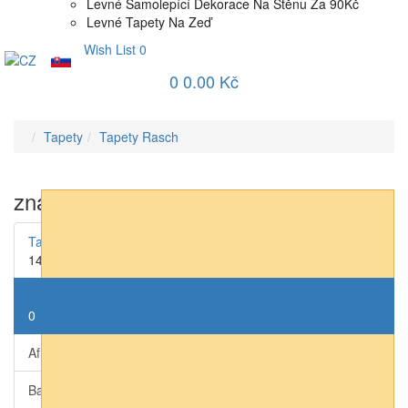
Levné Samolepící Dekorace Na Stěnu Za 90Kč
Levné Tapety Na Zeď
Wish List
0
0
0.00 Kč
Tapety
Tapety Rasch
značka
Tapety AS-Creation
14
Tapety Rasch
0
African Queen III (přírodní)
0
Bambino XIX (dětské)
0