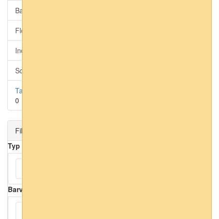
Barbara Home collection 3 (moderní)
0
Florentine 3 (přírodní)
0
Indian Style (grafika)
0
Schöner Wohnen (domácí značkové)
0
Tapety Erismann
0
Filtr
Typ
Omyvatelné
(14)
Barva
Bílá
(2)