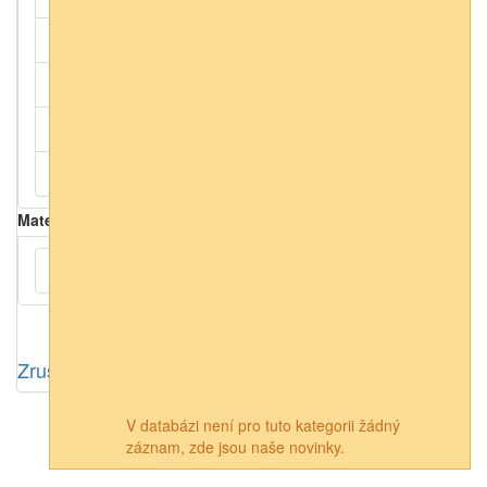
Květinová
(5)
Přírodní
(6)
Domácí
(3)
Strukturová
(5)
Material
Vliesová
(14)
Zrušit výběr
V databázi není pro tuto kategorii žádný
záznam, zde jsou naše novinky.