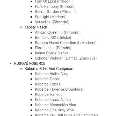
Play Of Light (přírodní)
Pure Harmony (přírodní)
Secret Garden (přírodní)
Spotlight (moderní)
Versailles (zámecké)
Tapety Rasch
African Queen III (přírodní)
Bambino XIX (dětské)
Barbara Home Collection 3 (moderní)
Florentine 3 (přírodní)
Indian Style (grafika)
Schöner Wohnen (domácí Značkové)
KUSOVÉ KOBERCE
Koberce Brink And Campman
Koberce Atelier Vlna
Koberce Decor
Koberce Estella
Koberce Florence Broadhurst
Koberce Harlequin
Koberce Laura Ashley
Koberce Marimekko Vlna
Koberce Orla Kiely Vlna
Koberce Pro Děti Brink And Campman