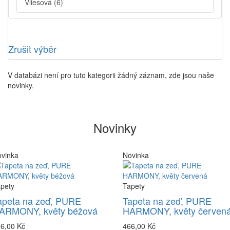
Vliesová
(6)
Zrušit výběr
V databázi není pro tuto kategorii žádný záznam, zde jsou naše
novinky.
Novinky
vinka
Novinka
pety
Tapety
apeta na zeď, PURE
Tapeta na zeď, PURE
ARMONY, květy béžová
HARMONY, květy červen
6,00 Kč
466,00 Kč