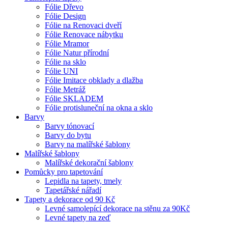
Fólie Dřevo
Fólie Design
Fólie na Renovaci dveří
Fólie Renovace nábytku
Fólie Mramor
Fólie Natur přírodní
Fólie na sklo
Fólie UNI
Fólie Imitace obklady a dlažba
Fólie Metráž
Fólie SKLADEM
Fólie protisluneční na okna a sklo
Barvy
Barvy tónovací
Barvy do bytu
Barvy na malířské šablony
Malířské šablony
Malířské dekorační šablony
Pomůcky pro tapetování
Lepidla na tapety, tmely
Tapetářské nářadí
Tapety a dekorace od 90 Kč
Levné samolepící dekorace na stěnu za 90Kč
Levné tapety na zeď