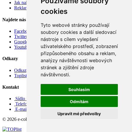
Používáme soubory
Jak nakupovat
Reklamace
cookies
Najdete nás
Tyto webové stránky používají
Facebook
soubory cookies a další sledovací
Twitter
nástroje s cílem vylepšení
Google
uživatelského prostředí, zobrazení
Youtube
přizpůsobeného obsahu a reklam,
Odkazy
analýzy návštěvnosti webových
stránek a zjištění zdroje
Odkazy
návštěvnosti.
Toplist
Kontakt
Souhlasím
Sídlo firmy: Boženy Němcové 739/1, Svitavy 568 02, CZ
Odmítám
Telefon: +420 608 449 590
E-mail: info@e-color.cz
Upravit mé předvolby
© 2026 e-color.cz