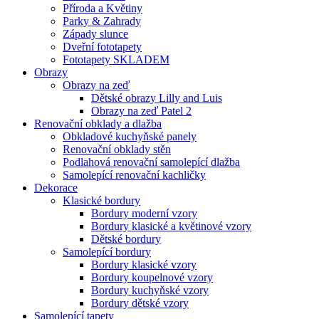
Příroda a Květiny
Parky & Zahrady
Západy slunce
Dveřní fototapety
Fototapety SKLADEM
Obrazy
Obrazy na zeď
Dětské obrazy Lilly and Luis
Obrazy na zeď Patel 2
Renovační obklady a dlažba
Obkladové kuchyňské panely
Renovační obklady stěn
Podlahová renovační samolepící dlažba
Samolepící renovační kachličky
Dekorace
Klasické bordury
Bordury moderní vzory
Bordury klasické a květinové vzory
Dětské bordury
Samolepící bordury
Bordury klasické vzory
Bordury koupelnové vzory
Bordury kuchyňské vzory
Bordury dětské vzory
Samolepící tapety