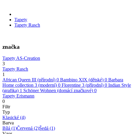
Tapety
Tapety Rasch
značka
Tapety AS-Creation
3
Tapety Rasch
1
African Queen III (přírodní)
0
Bambino XIX (dětské)
0
Barbara
Home collection 3 (moderní)
0
Florentine 3 (přírodní)
0
Indian Style
(grafika)
1
Schöner Wohnen (domácí značkové)
0
Tapety Erismann
0
Filtr
Typ
Klasické
(4)
Barva
Bílá
(1)
Červená
(2)
Šedá
(1)
Vzor