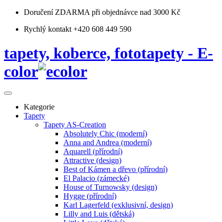
Doručení ZDARMA
při objednávce nad 3000 Kč
Rychlý kontakt +420 608 449 590
tapety, koberce, fototapety - E-
color
Kategorie
Tapety
Tapety AS-Creation
Absolutely Chic (moderní)
Anna and Andrea (moderní)
Aquarell (přírodní)
Attractive (design)
Best of Kámen a dřevo (přírodní)
El Palacio (zámecké)
House of Turnowsky (design)
Hygge (přírodní)
Karl Lagerfeld (exklusivní, design)
Lilly and Luis (dětská)