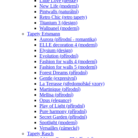
Little Love (dětské)
New Life (moderní)
Pintwalls (naturální)
Retro Chic (retro tapety)
Titanium 3 (design)
Wallpanel (moderní)
Tapety Erismann
Aurora (přírodní - romantika)
ELLE decoration 4 (moderní)
Elysium (design)
Evolution (přírodní)
Fashion for walls 4 (moderní)
Fashion for walls 5 (moderní)
Forest Dreams (přírodní)
Gentle (expresivní)
La Terrasse (středomořské vzory)
Martinique (přírodní)
Mellisa (přírodní)
Opus (elegance)
Play of Light (přírodní)
Pure harmony (přírodní)
Secret Garden (přírodní)
Spotlight (moderní)
Versailles (zámecké)
Tapety Rasch