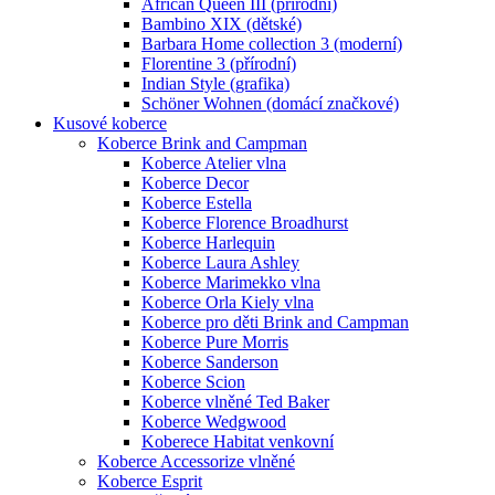
African Queen III (přírodní)
Bambino XIX (dětské)
Barbara Home collection 3 (moderní)
Florentine 3 (přírodní)
Indian Style (grafika)
Schöner Wohnen (domácí značkové)
Kusové koberce
Koberce Brink and Campman
Koberce Atelier vlna
Koberce Decor
Koberce Estella
Koberce Florence Broadhurst
Koberce Harlequin
Koberce Laura Ashley
Koberce Marimekko vlna
Koberce Orla Kiely vlna
Koberce pro děti Brink and Campman
Koberce Pure Morris
Koberce Sanderson
Koberce Scion
Koberce vlněné Ted Baker
Koberce Wedgwood
Koberece Habitat venkovní
Koberce Accessorize vlněné
Koberce Esprit