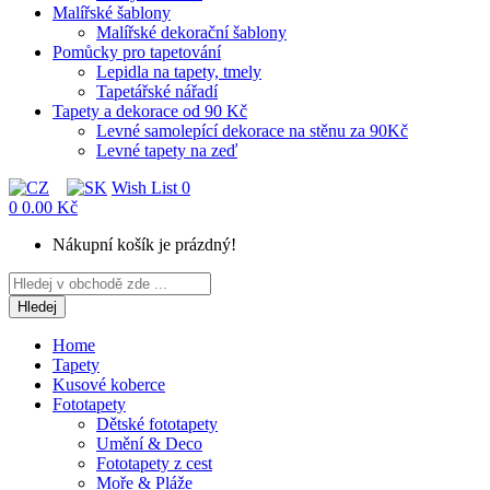
Malířské šablony
Malířské dekorační šablony
Pomůcky pro tapetování
Lepidla na tapety, tmely
Tapetářské nářadí
Tapety a dekorace od 90 Kč
Levné samolepící dekorace na stěnu za 90Kč
Levné tapety na zeď
Wish List
0
0
0.00 Kč
Nákupní košík je prázdný!
Hledej
Home
Tapety
Kusové koberce
Fototapety
Dětské fototapety
Umění & Deco
Fototapety z cest
Moře & Pláže