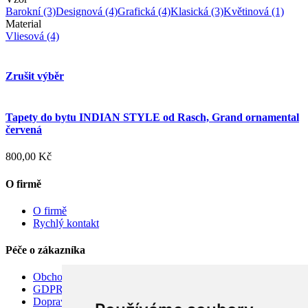
Barokní
(3)
Designová
(4)
Grafická
(4)
Klasická
(3)
Květinová
(1)
Material
Vliesová
(4)
Zrušit výběr
Tapety do bytu INDIAN STYLE od Rasch, Grand ornamental
červená
800,00 Kč
O firmě
O firmě
Rychlý kontakt
Péče o zákazníka
Obchodní podmínky
GDPR
Doprava