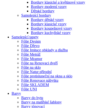
Bordury klasické a květinové vzory
Bordury moderní vzory
Dětské bordury
Samolepící bordury
Bordury dětské vzory
Bordury klasické vzory
Bordury koupelnové vzory
Bordury kuchyňské vzory
Samolepící tapety
Fólie Design
Fólie Dřevo
Fólie Imitace obklady a dlažba
Fólie Metráž
Fólie Mramor
Fólie na Renovaci dveří
Fólie na sklo
Fólie Natur přírodní
Fólie protisluneční na okna a sklo
Fólie Renovace nábytku
Fólie SKLADEM
Fólie UNI
Barvy
Barvy do bytu
Barvy na malířské šablony
Barvy tónovací