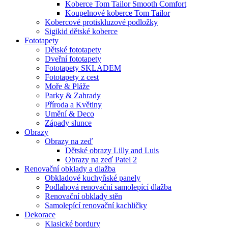
Koberce Tom Tailor Smooth Comfort
Koupelnové koberce Tom Tailor
Kobercové protiskluzové podložky
Sigikid dětské koberce
Fototapety
Dětské fototapety
Dveřní fototapety
Fototapety SKLADEM
Fototapety z cest
Moře & Pláže
Parky & Zahrady
Příroda a Květiny
Umění & Deco
Západy slunce
Obrazy
Obrazy na zeď
Dětské obrazy Lilly and Luis
Obrazy na zeď Patel 2
Renovační obklady a dlažba
Obkladové kuchyňské panely
Podlahová renovační samolepící dlažba
Renovační obklady stěn
Samolepící renovační kachličky
Dekorace
Klasické bordury