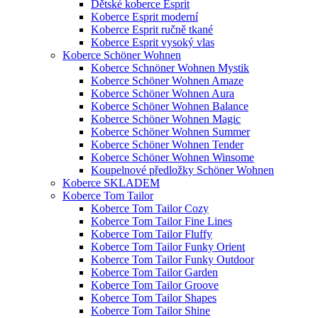
Dětské koberce Esprit
Koberce Esprit moderní
Koberce Esprit ručně tkané
Koberce Esprit vysoký vlas
Koberce Schöner Wohnen
Koberce Schnöner Wohnen Mystik
Koberce Schöner Wohnen Amaze
Koberce Schöner Wohnen Aura
Koberce Schöner Wohnen Balance
Koberce Schöner Wohnen Magic
Koberce Schöner Wohnen Summer
Koberce Schöner Wohnen Tender
Koberce Schöner Wohnen Winsome
Koupelnové předložky Schöner Wohnen
Koberce SKLADEM
Koberce Tom Tailor
Koberce Tom Tailor Cozy
Koberce Tom Tailor Fine Lines
Koberce Tom Tailor Fluffy
Koberce Tom Tailor Funky Orient
Koberce Tom Tailor Funky Outdoor
Koberce Tom Tailor Garden
Koberce Tom Tailor Groove
Koberce Tom Tailor Shapes
Koberce Tom Tailor Shine