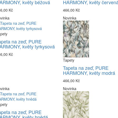
ARMONY, květy béžová
HARMONY, květy červen
6,00 Kč
466,00 Kč
vinka
Novinka
pety
apeta na zeď, PURE
ARMONY, květy tyrkysová
6,00 Kč
Tapety
Tapeta na zeď, PURE
HARMONY, květy modrá
466,00 Kč
vinka
Novinka
pety
apeta na zeď, PURE
ARMONY, květy hnědá