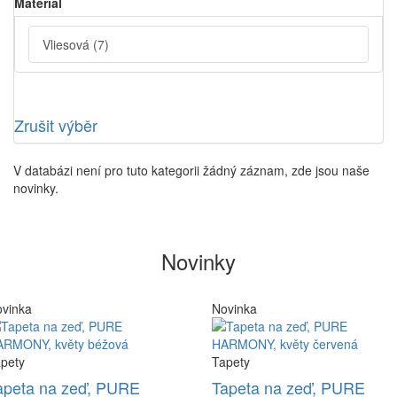
Material
Vliesová
(7)
Zrušit výběr
V databázi není pro tuto kategorii žádný záznam, zde jsou naše
novinky.
Novinky
vinka
Novinka
pety
Tapety
apeta na zeď, PURE
Tapeta na zeď, PURE