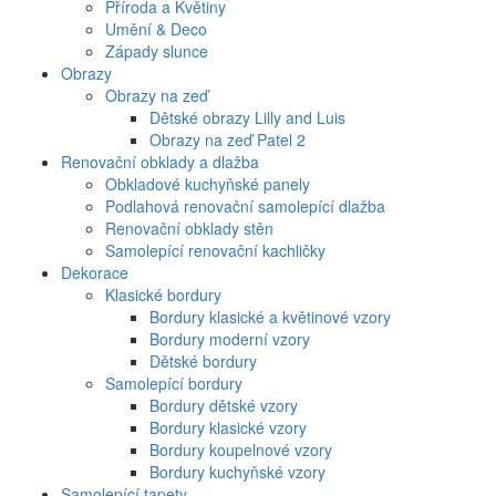
Příroda a Květiny
Umění & Deco
Západy slunce
Obrazy
Obrazy na zeď
Dětské obrazy Lilly and Luis
Obrazy na zeď Patel 2
Renovační obklady a dlažba
Obkladové kuchyňské panely
Podlahová renovační samolepící dlažba
Renovační obklady stěn
Samolepící renovační kachličky
Dekorace
Klasické bordury
Bordury klasické a květinové vzory
Bordury moderní vzory
Dětské bordury
Samolepící bordury
Bordury dětské vzory
Bordury klasické vzory
Bordury koupelnové vzory
Bordury kuchyňské vzory
Samolepící tapety