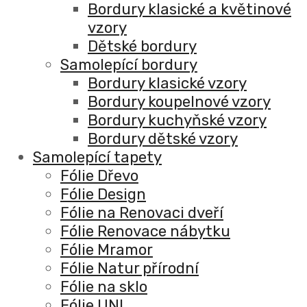
Bordury klasické a květinové
vzory
Dětské bordury
Samolepící bordury
Bordury klasické vzory
Bordury koupelnové vzory
Bordury kuchyňské vzory
Bordury dětské vzory
Samolepící tapety
Fólie Dřevo
Fólie Design
Fólie na Renovaci dveří
Fólie Renovace nábytku
Fólie Mramor
Fólie Natur přírodní
Fólie na sklo
Fólie UNI