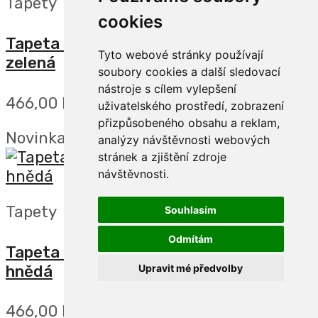
Tapety
cookies
Tapeta na zeď, FOREST DREAMS, palma
Tyto webové stránky používají
zelená
soubory cookies a další sledovací
nástroje s cílem vylepšení
466,00 Kč
uživatelského prostředí, zobrazení
přizpůsobeného obsahu a reklam,
Novinka
analýzy návštěvnosti webových
stránek a zjištění zdroje
návštěvnosti.
Tapety
Souhlasím
Odmítám
Tapeta na zeď, FOREST DREAMS, palma
hnědá
Upravit mé předvolby
466,00 Kč