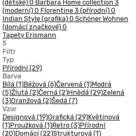
(dětské)
0
Barbara Home collection 3
(moderní)
0
Florentine 3 (přírodní)
0
Indian Style (grafika)
0
Schöner Wohnen
(domácí značkové)
0
Tapety Erismann
5
Filtr
Typ
Přírodní
(29)
Barva
Bílá
(1)
Béžová
(6)
Červená
(1)
Modrá
(5)
Žlutá
(2)
Černá
(2)
Hnědá
(29)
Zelená
(3)
Oranžová
(2)
Šedá
(7)
Vzor
Designová
(19)
Grafická
(29)
Květinová
(1)
Proužková
(1)
Retro
(3)
Přírodní
(20)
Domácí
(22)
Strukturová
(1)