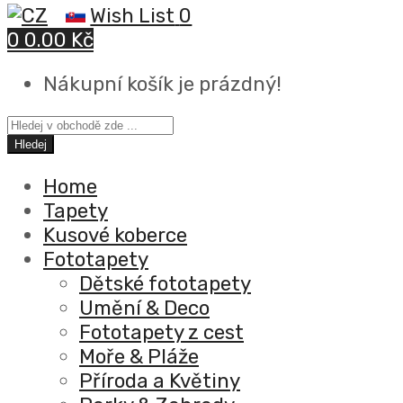
Wish List
0
0
0.00 Kč
Nákupní košík je prázdný!
Hledej
Home
Tapety
Kusové koberce
Fototapety
Dětské fototapety
Umění & Deco
Fototapety z cest
Moře & Pláže
Příroda a Květiny