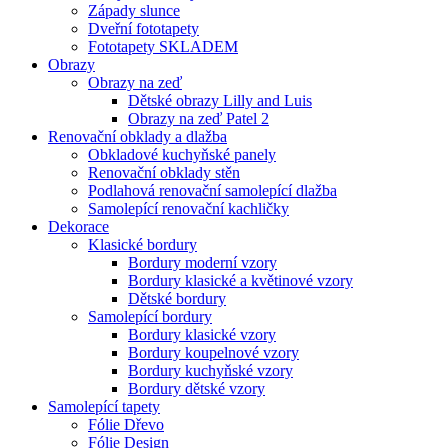
Západy slunce
Dveřní fototapety
Fototapety SKLADEM
Obrazy
Obrazy na zeď
Dětské obrazy Lilly and Luis
Obrazy na zeď Patel 2
Renovační obklady a dlažba
Obkladové kuchyňské panely
Renovační obklady stěn
Podlahová renovační samolepící dlažba
Samolepící renovační kachličky
Dekorace
Klasické bordury
Bordury moderní vzory
Bordury klasické a květinové vzory
Dětské bordury
Samolepící bordury
Bordury klasické vzory
Bordury koupelnové vzory
Bordury kuchyňské vzory
Bordury dětské vzory
Samolepící tapety
Fólie Dřevo
Fólie Design