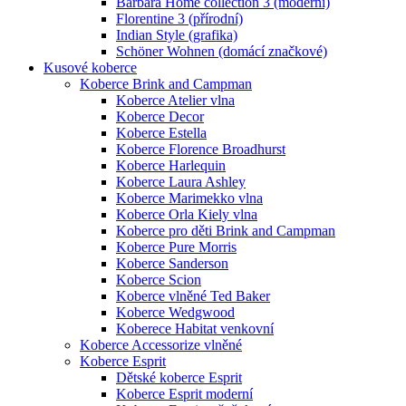
Barbara Home collection 3 (moderní)
Florentine 3 (přírodní)
Indian Style (grafika)
Schöner Wohnen (domácí značkové)
Kusové koberce
Koberce Brink and Campman
Koberce Atelier vlna
Koberce Decor
Koberce Estella
Koberce Florence Broadhurst
Koberce Harlequin
Koberce Laura Ashley
Koberce Marimekko vlna
Koberce Orla Kiely vlna
Koberce pro děti Brink and Campman
Koberce Pure Morris
Koberce Sanderson
Koberce Scion
Koberce vlněné Ted Baker
Koberce Wedgwood
Koberece Habitat venkovní
Koberce Accessorize vlněné
Koberce Esprit
Dětské koberce Esprit
Koberce Esprit moderní