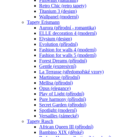
Pintwalls (naturální)
Retro Chic (retro tapety)
Titanium 3 (design)
Wallpanel (moderní)
Tapety Erismann
Aurora (přírodní - romantika)
ELLE decoration 4 (moderní)
Elysium (design)
Evolution (přírodní)
Fashion for walls 4 (moderní)
Fashion for walls 5 (moderní)
Forest Dreams (přírodní)
Gentle (expresivní)
La Terrasse (středomořské vzory)
Martinique (přírodní)
Mellisa (přírodní)
Opus (elegance)
Play of Light (přírodní)
Pure harmony (přírodní)
Secret Garden (přírodní)
Spotlight (moderní)
Versailles (zámecké)
Tapety Rasch
African Queen III (přírodní)
Bambino XIX (dětské)