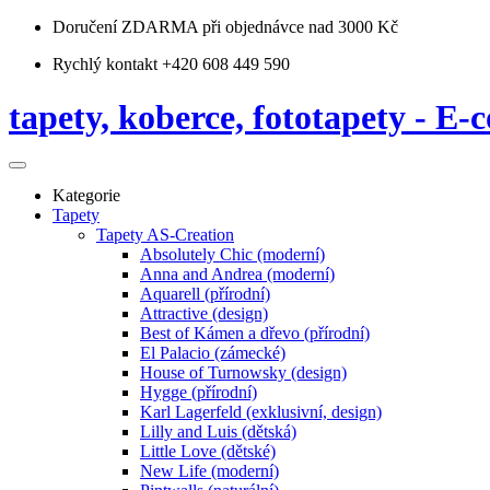
Doručení ZDARMA
při objednávce nad 3000 Kč
Rychlý kontakt +420 608 449 590
tapety, koberce, fototapety - E-c
Kategorie
Tapety
Tapety AS-Creation
Absolutely Chic (moderní)
Anna and Andrea (moderní)
Aquarell (přírodní)
Attractive (design)
Best of Kámen a dřevo (přírodní)
El Palacio (zámecké)
House of Turnowsky (design)
Hygge (přírodní)
Karl Lagerfeld (exklusivní, design)
Lilly and Luis (dětská)
Little Love (dětské)
New Life (moderní)