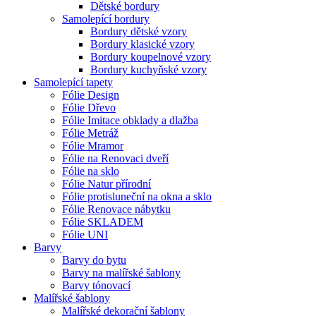
Dětské bordury
Samolepící bordury
Bordury dětské vzory
Bordury klasické vzory
Bordury koupelnové vzory
Bordury kuchyňské vzory
Samolepící tapety
Fólie Design
Fólie Dřevo
Fólie Imitace obklady a dlažba
Fólie Metráž
Fólie Mramor
Fólie na Renovaci dveří
Fólie na sklo
Fólie Natur přírodní
Fólie protisluneční na okna a sklo
Fólie Renovace nábytku
Fólie SKLADEM
Fólie UNI
Barvy
Barvy do bytu
Barvy na malířské šablony
Barvy tónovací
Malířské šablony
Malířské dekorační šablony