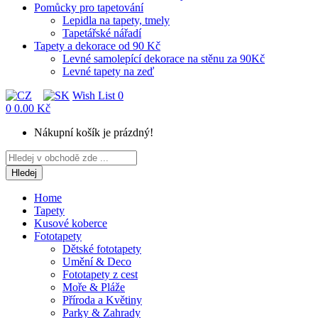
Pomůcky pro tapetování
Lepidla na tapety, tmely
Tapetářské nářadí
Tapety a dekorace od 90 Kč
Levné samolepící dekorace na stěnu za 90Kč
Levné tapety na zeď
Wish List
0
0
0.00 Kč
Nákupní košík je prázdný!
Hledej
Home
Tapety
Kusové koberce
Fototapety
Dětské fototapety
Umění & Deco
Fototapety z cest
Moře & Pláže
Příroda a Květiny
Parky & Zahrady