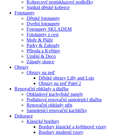
Kobercové protiskluzové podložky
Sigikid dětské koberce
Fototapety
Dětské fototapety
Dveřní fototapety
Fototapety SKLADEM
Fototapety z cest
Moře & Pláže
Parky & Zahrady
Příroda a Květiny
Umění & Deco
Západy slunce
Obrazy
Obrazy na zeď
Dětské obrazy Lilly and Luis
Obrazy na zeď Patel 2
Renovační obklady a dlažba
Obkladové kuchyňské panely
Podlahová renovační samolepící dlažba
Renovační obklady stěn
Samolepící renovační kachličky
Dekorace
Klasické bordury
Bordury klasické a květinové vzory
Bordury moderní vzory