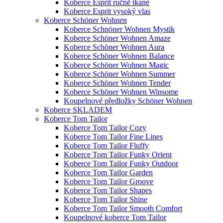
Koberce Esprit ručně tkané
Koberce Esprit vysoký vlas
Koberce Schöner Wohnen
Koberce Schnöner Wohnen Mystik
Koberce Schöner Wohnen Amaze
Koberce Schöner Wohnen Aura
Koberce Schöner Wohnen Balance
Koberce Schöner Wohnen Magic
Koberce Schöner Wohnen Summer
Koberce Schöner Wohnen Tender
Koberce Schöner Wohnen Winsome
Koupelnové předložky Schöner Wohnen
Koberce SKLADEM
Koberce Tom Tailor
Koberce Tom Tailor Cozy
Koberce Tom Tailor Fine Lines
Koberce Tom Tailor Fluffy
Koberce Tom Tailor Funky Orient
Koberce Tom Tailor Funky Outdoor
Koberce Tom Tailor Garden
Koberce Tom Tailor Groove
Koberce Tom Tailor Shapes
Koberce Tom Tailor Shine
Koberce Tom Tailor Smooth Comfort
Koupelnové koberce Tom Tailor