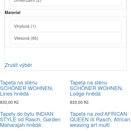
Univerzální
(2)
Material
Vinylová
(1)
Vliesová
(85)
Zrušit výběr
Tapeta na stěnu
Tapeta na stěnu
SCHÖNER WOHNEN,
SCHÖNER WOHNEN,
Lines hnědá
Lodge hnědá
833,00 Kč
833,00 Kč
Tapety do bytu INDIAN
Tapeta na zeď AFRICAN
STYLE od Rasch, Garden
QUEEN III Rasch, African
Maharajah hnědá
weaving art multi