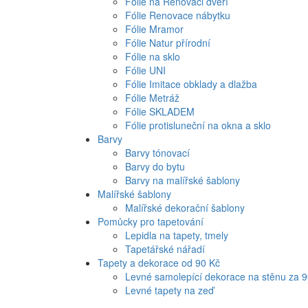
Fólie na Renovaci dveří
Fólie Renovace nábytku
Fólie Mramor
Fólie Natur přírodní
Fólie na sklo
Fólie UNI
Fólie Imitace obklady a dlažba
Fólie Metráž
Fólie SKLADEM
Fólie protisluneční na okna a sklo
Barvy
Barvy tónovací
Barvy do bytu
Barvy na malířské šablony
Malířské šablony
Malířské dekorační šablony
Pomůcky pro tapetování
Lepidla na tapety, tmely
Tapetářské nářadí
Tapety a dekorace od 90 Kč
Levné samolepící dekorace na stěnu za 
Levné tapety na zeď