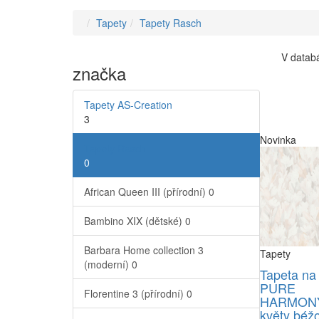
Tapety
Tapety Rasch
V databá
značka
Tapety AS-Creation
3
Novinka
Tapety Rasch
0
African Queen III (přírodní)
0
Bambino XIX (dětské)
0
Barbara Home collection 3
Tapety
(moderní)
0
Tapeta na
PURE
Florentine 3 (přírodní)
0
HARMONY
květy béž