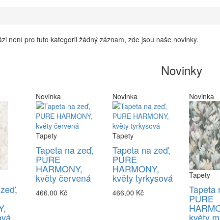
zi není pro tuto kategorii žádný záznam, zde jsou naše novinky.
Novinky
Novinka
Novinka
Novinka
Tapety
Tapety
Tapeta na zeď,
Tapeta na zeď,
PURE
PURE
HARMONY,
HARMONY,
Tapety
květy červená
květy tyrkysová
 zeď,
Tapeta 
466,00 Kč
466,00 Kč
PURE
,
HARMO
ová
květy m