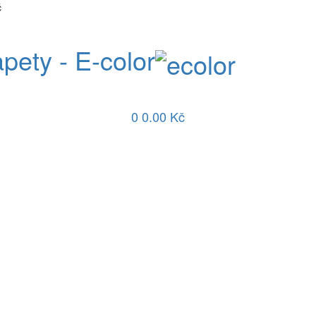
č
apety - E-color
0
0.00 Kč