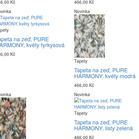
6,00 Kč
466,00 Kč
vinka
Novinka
pety
apeta na zeď, PURE
ARMONY, květy tyrkysová
6,00 Kč
Tapety
Tapeta na zeď, PURE
HARMONY, květy modrá
466,00 Kč
vinka
Novinka
Tapety
Tapeta na zeď, PURE
HARMONY, listy zelená
466,00 Kč