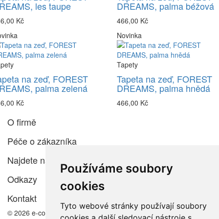
REAMS, les taupe
DREAMS, palma béžová
6,00 Kč
466,00 Kč
vinka
Novinka
pety
Tapety
apeta na zeď, FOREST
Tapeta na zeď, FOREST
REAMS, palma zelená
DREAMS, palma hnědá
6,00 Kč
466,00 Kč
O firmě
Péče o zákazníka
Najdete nás
Používáme soubory
Odkazy
cookies
Kontakt
Tyto webové stránky používají soubory
© 2026 e-color.cz
cookies a další sledovací nástroje s