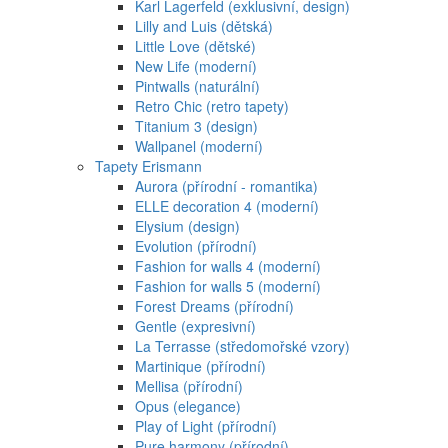
Karl Lagerfeld (exklusivní, design)
Lilly and Luis (dětská)
Little Love (dětské)
New Life (moderní)
Pintwalls (naturální)
Retro Chic (retro tapety)
Titanium 3 (design)
Wallpanel (moderní)
Tapety Erismann
Aurora (přírodní - romantika)
ELLE decoration 4 (moderní)
Elysium (design)
Evolution (přírodní)
Fashion for walls 4 (moderní)
Fashion for walls 5 (moderní)
Forest Dreams (přírodní)
Gentle (expresivní)
La Terrasse (středomořské vzory)
Martinique (přírodní)
Mellisa (přírodní)
Opus (elegance)
Play of Light (přírodní)
Pure harmony (přírodní)