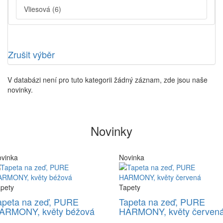
Vliesová
(6)
Zrušit výběr
V databázi není pro tuto kategorii žádný záznam, zde jsou naše
novinky.
Novinky
vinka
Novinka
pety
Tapety
apeta na zeď, PURE
Tapeta na zeď, PURE
ARMONY, květy béžová
HARMONY, květy červen