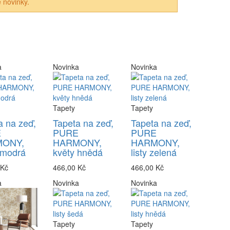
 novinky.
a
Novinka
Novinka
Tapety
Tapety
a na zeď,
Tapeta na zeď,
Tapeta na zeď,
E
PURE
PURE
ONY,
HARMONY,
HARMONY,
 modrá
květy hnědá
listy zelená
 Kč
466,00 Kč
466,00 Kč
a
Novinka
Novinka
Tapety
Tapety