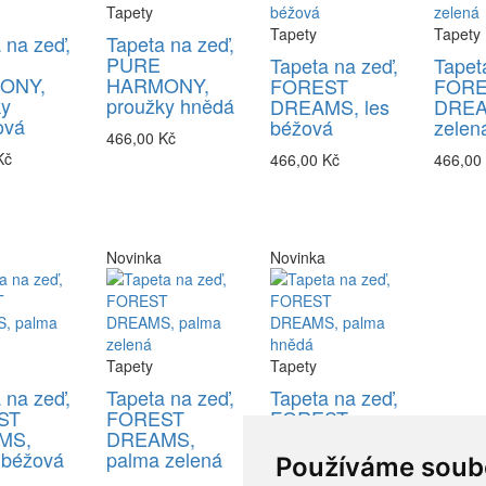
Tapety
Tapety
Tapety
 na zeď,
Tapeta na zeď,
PURE
Tapeta na zeď,
Tapet
ONY,
HARMONY,
FOREST
FOR
ky
proužky hnědá
DREAMS, les
DREA
ová
béžová
zelen
466,00 Kč
Kč
466,00 Kč
466,00
Novinka
Novinka
Tapety
Tapety
 na zeď,
Tapeta na zeď,
Tapeta na zeď,
ST
FOREST
FOREST
MS,
DREAMS,
DREAMS,
 béžová
palma zelená
palma hnědá
Používáme soub