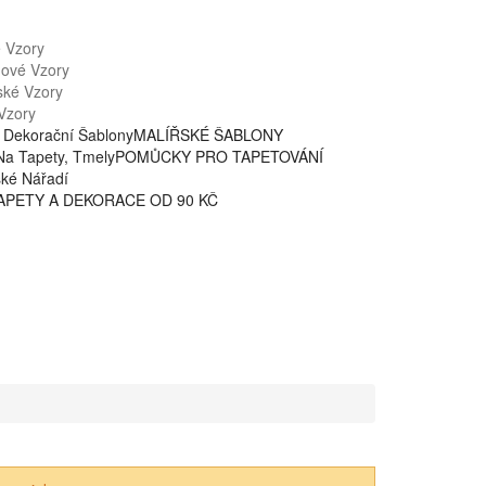
é Vzory
nové Vzory
ské Vzory
Vzory
 Dekorační Šablony
MALÍŘSKÉ ŠABLONY
Na Tapety, Tmely
POMŮCKY PRO TAPETOVÁNÍ
ské Nářadí
APETY A DEKORACE OD 90 KČ