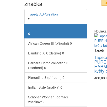
značka
Tapety AS-Creation
2
Tapety Rasch
Novinka
0
African Queen III (přírodní)
0
Tapety
Bambino XIX (dětské)
0
Tapeta
PURE
Barbara Home collection 3
HARM
(moderní)
0
květy 
Florentine 3 (přírodní)
0
466,00 
Indian Style (grafika)
0
Schöner Wohnen (domácí
značkové)
0