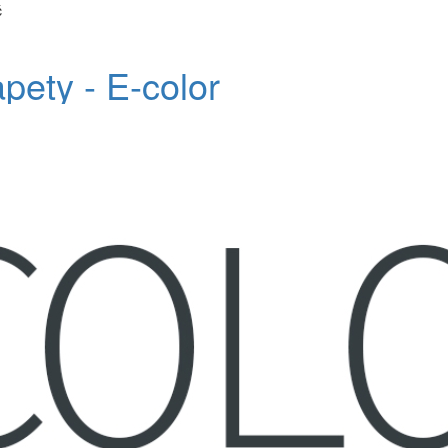
č
apety - E-color