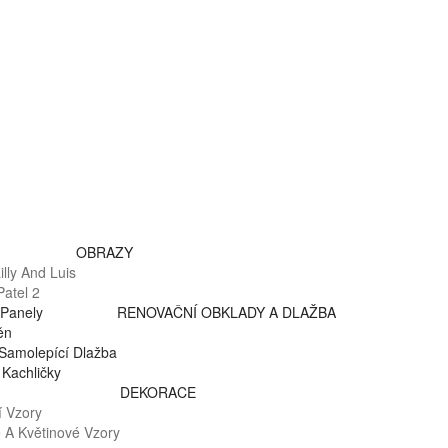
OBRAZY
lly And Luis
atel 2
Panely
RENOVAČNÍ OBKLADY A DLAŽBA
ěn
Samolepící Dlažba
Kachličky
DEKORACE
 Vzory
é A Květinové Vzory