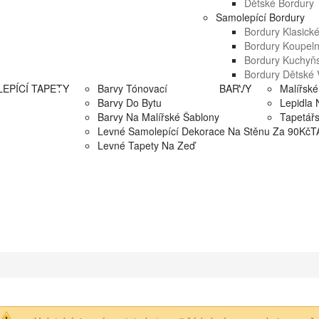
Dětské Bordury
Samolepící Bordury
Bordury Klasick
Bordury Koupel
Bordury Kuchyň
Bordury Dětské 
EPÍCÍ TAPETY
Barvy Tónovací
BARVY
Malířské
Barvy Do Bytu
Lepidla 
Barvy Na Malířské Šablony
Tapetář
Levné Samolepící Dekorace Na Stěnu Za 90Kč
T
Levné Tapety Na Zeď