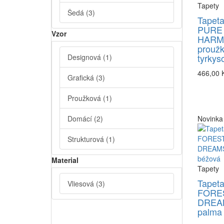
Tapety
Šedá
(3)
Tapeta
PURE
Vzor
HARM
prouž
tyrkys
Designová
(1)
466,00 
Grafická
(3)
Proužková
(1)
Domácí
(2)
Novinka
Strukturová
(1)
Material
Tapety
Tapeta
Vliesová
(3)
FORE
DREA
palma