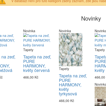
V databázi není pro tuto kategorii žádný záznam, zde jsou naše
Novinky
Novinka
Novinka
Novink
Tapety
Tapety
 na zeď,
Tapeta na zeď,
Tapet
PURE
PUR
ONY,
HARMONY,
HARM
Tapety
béžová
květy červená
květy
Tapeta na zeď,
Kč
466,00 Kč
466,00
PURE
HARMONY,
Novink
květy
tyrkysová
466,00 Kč