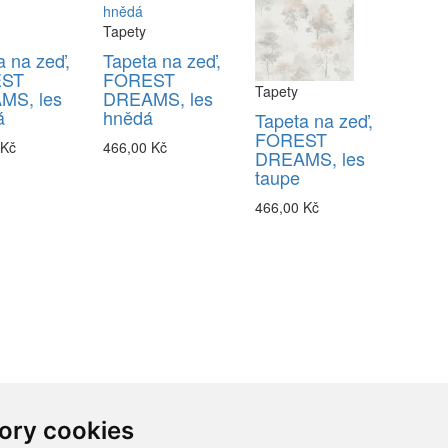
Tapety
a na zeď,
Tapeta na zeď,
EST
FOREST
Tapety
MS, les
DREAMS, les
á
hnědá
Tapeta na zeď,
FOREST
 Kč
466,00 Kč
DREAMS, les
taupe
466,00 Kč
ory cookies