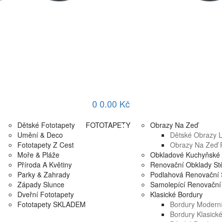
0
0.00 Kč
Dětské Fototapety
FOTOTAPETY
Obrazy Na Zeď
Umění & Deco
Dětské Obrazy Li
Fototapety Z Cest
Obrazy Na Zeď P
Moře & Pláže
Obkladové Kuchyňské 
Příroda A Květiny
Renovační Obklady St
Parky & Zahrady
Podlahová Renovační 
Západy Slunce
Samolepící Renovační 
Dveřní Fototapety
Klasické Bordury
Fototapety SKLADEM
Bordury Moderní
Bordury Klasick