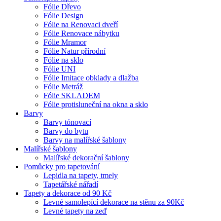
Fólie Dřevo
Fólie Design
Fólie na Renovaci dveří
Fólie Renovace nábytku
Fólie Mramor
Fólie Natur přírodní
Fólie na sklo
Fólie UNI
Fólie Imitace obklady a dlažba
Fólie Metráž
Fólie SKLADEM
Fólie protisluneční na okna a sklo
Barvy
Barvy tónovací
Barvy do bytu
Barvy na malířské šablony
Malířské šablony
Malířské dekorační šablony
Pomůcky pro tapetování
Lepidla na tapety, tmely
Tapetářské nářadí
Tapety a dekorace od 90 Kč
Levné samolepící dekorace na stěnu za 90Kč
Levné tapety na zeď