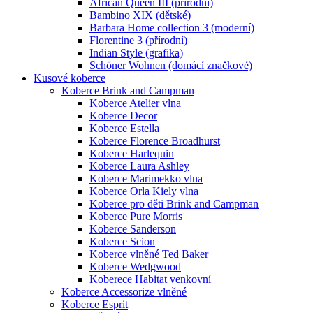
African Queen III (přírodní)
Bambino XIX (dětské)
Barbara Home collection 3 (moderní)
Florentine 3 (přírodní)
Indian Style (grafika)
Schöner Wohnen (domácí značkové)
Kusové koberce
Koberce Brink and Campman
Koberce Atelier vlna
Koberce Decor
Koberce Estella
Koberce Florence Broadhurst
Koberce Harlequin
Koberce Laura Ashley
Koberce Marimekko vlna
Koberce Orla Kiely vlna
Koberce pro děti Brink and Campman
Koberce Pure Morris
Koberce Sanderson
Koberce Scion
Koberce vlněné Ted Baker
Koberce Wedgwood
Koberece Habitat venkovní
Koberce Accessorize vlněné
Koberce Esprit