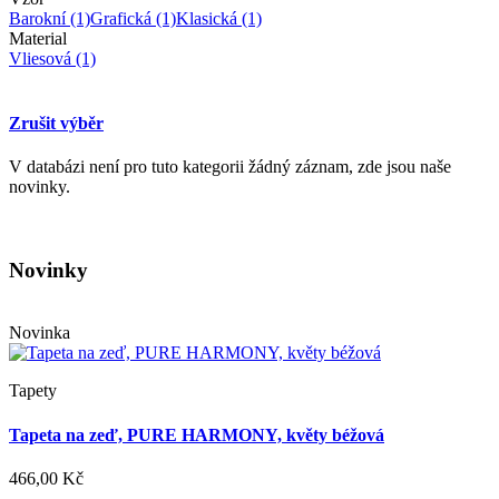
Barokní
(1)
Grafická
(1)
Klasická
(1)
Material
Vliesová
(1)
Zrušit výběr
V databázi není pro tuto kategorii žádný záznam, zde jsou naše
novinky.
Novinky
Novinka
Tapety
Tapeta na zeď, PURE HARMONY, květy béžová
466,00 Kč