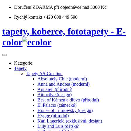
Doručení ZDARMA
při objednávce nad 3000 Kč
Rychlý kontakt +420 608 449 590
tapety, koberce, fototapety - E-
color
Kategorie
Tapety
Tapety AS-Creation
Absolutely Chic (moderní)
Anna and Andrea (moderní)
Aquarell (přírodní)
Attractive (design)
Best of Kámen a dřevo (přírodní)
El Palacio (zámecké)
House of Turnowsky (design)
Hygge (přírodní)
Karl Lagerfeld (exklusivní, design)
Lilly and Luis (dětská)