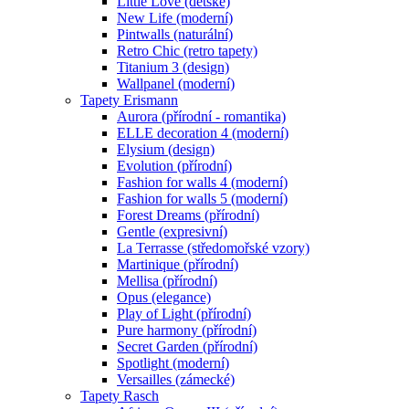
Little Love (dětské)
New Life (moderní)
Pintwalls (naturální)
Retro Chic (retro tapety)
Titanium 3 (design)
Wallpanel (moderní)
Tapety Erismann
Aurora (přírodní - romantika)
ELLE decoration 4 (moderní)
Elysium (design)
Evolution (přírodní)
Fashion for walls 4 (moderní)
Fashion for walls 5 (moderní)
Forest Dreams (přírodní)
Gentle (expresivní)
La Terrasse (středomořské vzory)
Martinique (přírodní)
Mellisa (přírodní)
Opus (elegance)
Play of Light (přírodní)
Pure harmony (přírodní)
Secret Garden (přírodní)
Spotlight (moderní)
Versailles (zámecké)
Tapety Rasch