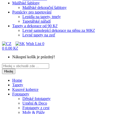
Malířské šablony
Malířské dekorační šablony
Pomůcky pro tapetování
Lepidla na tapety, tmely
Tapetářské nářadí
Tapety a dekorace od 90 Kč
Levné samolepící dekorace na stěnu za 90Kč
Levné tapety na zeď
Wish List
0
0
0.00 Kč
Nákupní košík je prázdný!
Hledej
Home
Tapety
Kusové koberce
Fototapety
Dětské fototapety
Umění & Deco
Fototapety z cest
Moře & Pláže