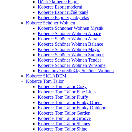
Dětské koberce Esprit
Koberce Esprit moderní
Koberce Esprit ručně tkané
Koberce Esprit vysoký vlas
Koberce Schöner Wohnen
Koberce Schnöner Wohnen Mystik
Koberce Schöner Wohnen Amaze
Koberce Schöner Wohnen Aura
Koberce Schöner Wohnen Balance
Koberce Schöner Wohnen Magic
Koberce Schöner Wohnen Summer
Koberce Schöner Wohnen Tender
Koberce Schöner Wohnen Winsome
Koupelnové předložky Schöner Wohnen
Koberce SKLADEM
Koberce Tom Tailor
Koberce Tom Tailor Cozy
Koberce Tom Tailor Fine Lines
Koberce Tom Tailor Fluffy
Koberce Tom Tailor Funky Orient
Koberce Tom Tailor Funky Outdoor
Koberce Tom Tailor Garden
Koberce Tom Tailor Groove
Koberce Tom Tailor Shapes
Koberce Tom Tailor Shine