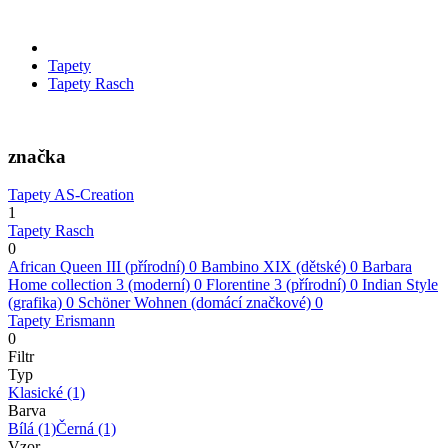
Tapety
Tapety Rasch
značka
Tapety AS-Creation
1
Tapety Rasch
0
African Queen III (přírodní)
0
Bambino XIX (dětské)
0
Barbara
Home collection 3 (moderní)
0
Florentine 3 (přírodní)
0
Indian Style
(grafika)
0
Schöner Wohnen (domácí značkové)
0
Tapety Erismann
0
Filtr
Typ
Klasické
(1)
Barva
Bílá
(1)
Černá
(1)
Vzor