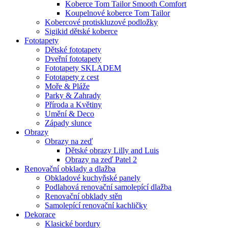
Koberce Tom Tailor Smooth Comfort
Koupelnové koberce Tom Tailor
Kobercové protiskluzové podložky
Sigikid dětské koberce
Fototapety
Dětské fototapety
Dveřní fototapety
Fototapety SKLADEM
Fototapety z cest
Moře & Pláže
Parky & Zahrady
Příroda a Květiny
Umění & Deco
Západy slunce
Obrazy
Obrazy na zeď
Dětské obrazy Lilly and Luis
Obrazy na zeď Patel 2
Renovační obklady a dlažba
Obkladové kuchyňské panely
Podlahová renovační samolepící dlažba
Renovační obklady stěn
Samolepící renovační kachličky
Dekorace
Klasické bordury