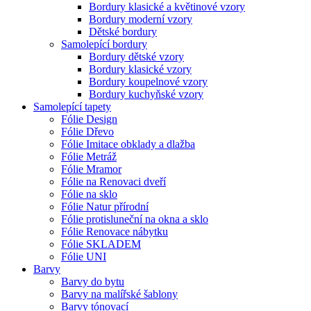
Bordury klasické a květinové vzory
Bordury moderní vzory
Dětské bordury
Samolepící bordury
Bordury dětské vzory
Bordury klasické vzory
Bordury koupelnové vzory
Bordury kuchyňské vzory
Samolepící tapety
Fólie Design
Fólie Dřevo
Fólie Imitace obklady a dlažba
Fólie Metráž
Fólie Mramor
Fólie na Renovaci dveří
Fólie na sklo
Fólie Natur přírodní
Fólie protisluneční na okna a sklo
Fólie Renovace nábytku
Fólie SKLADEM
Fólie UNI
Barvy
Barvy do bytu
Barvy na malířské šablony
Barvy tónovací