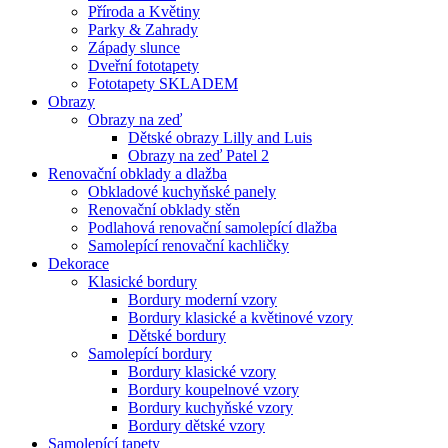
Příroda a Květiny
Parky & Zahrady
Západy slunce
Dveřní fototapety
Fototapety SKLADEM
Obrazy
Obrazy na zeď
Dětské obrazy Lilly and Luis
Obrazy na zeď Patel 2
Renovační obklady a dlažba
Obkladové kuchyňské panely
Renovační obklady stěn
Podlahová renovační samolepící dlažba
Samolepící renovační kachličky
Dekorace
Klasické bordury
Bordury moderní vzory
Bordury klasické a květinové vzory
Dětské bordury
Samolepící bordury
Bordury klasické vzory
Bordury koupelnové vzory
Bordury kuchyňské vzory
Bordury dětské vzory
Samolepící tapety