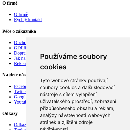
O firmě
O firmě
Rychlý kontakt
Péče o zákazníka
Obchodní podmínky
GDPR
Doprava
Používáme soubory
Jak nakupovat
Reklamace
cookies
Najdete nás
Tyto webové stránky používají
Facebook
soubory cookies a další sledovací
Twitter
nástroje s cílem vylepšení
Google
uživatelského prostředí, zobrazení
Youtube
přizpůsobeného obsahu a reklam,
Odkazy
analýzy návštěvnosti webových
stránek a zjištění zdroje
Odkazy
návštěvnosti.
Toplist