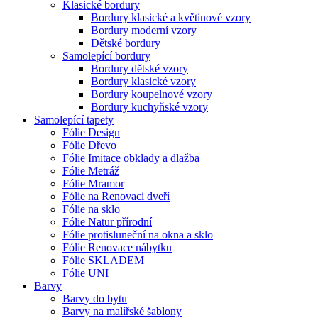
Klasické bordury
Bordury klasické a květinové vzory
Bordury moderní vzory
Dětské bordury
Samolepící bordury
Bordury dětské vzory
Bordury klasické vzory
Bordury koupelnové vzory
Bordury kuchyňské vzory
Samolepící tapety
Fólie Design
Fólie Dřevo
Fólie Imitace obklady a dlažba
Fólie Metráž
Fólie Mramor
Fólie na Renovaci dveří
Fólie na sklo
Fólie Natur přírodní
Fólie protisluneční na okna a sklo
Fólie Renovace nábytku
Fólie SKLADEM
Fólie UNI
Barvy
Barvy do bytu
Barvy na malířské šablony