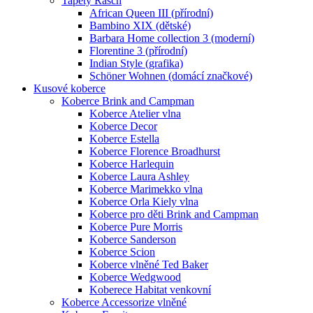
Tapety Rasch
African Queen III (přírodní)
Bambino XIX (dětské)
Barbara Home collection 3 (moderní)
Florentine 3 (přírodní)
Indian Style (grafika)
Schöner Wohnen (domácí značkové)
Kusové koberce
Koberce Brink and Campman
Koberce Atelier vlna
Koberce Decor
Koberce Estella
Koberce Florence Broadhurst
Koberce Harlequin
Koberce Laura Ashley
Koberce Marimekko vlna
Koberce Orla Kiely vlna
Koberce pro děti Brink and Campman
Koberce Pure Morris
Koberce Sanderson
Koberce Scion
Koberce vlněné Ted Baker
Koberce Wedgwood
Koberece Habitat venkovní
Koberce Accessorize vlněné