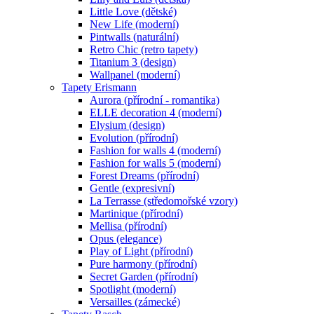
Little Love (dětské)
New Life (moderní)
Pintwalls (naturální)
Retro Chic (retro tapety)
Titanium 3 (design)
Wallpanel (moderní)
Tapety Erismann
Aurora (přírodní - romantika)
ELLE decoration 4 (moderní)
Elysium (design)
Evolution (přírodní)
Fashion for walls 4 (moderní)
Fashion for walls 5 (moderní)
Forest Dreams (přírodní)
Gentle (expresivní)
La Terrasse (středomořské vzory)
Martinique (přírodní)
Mellisa (přírodní)
Opus (elegance)
Play of Light (přírodní)
Pure harmony (přírodní)
Secret Garden (přírodní)
Spotlight (moderní)
Versailles (zámecké)