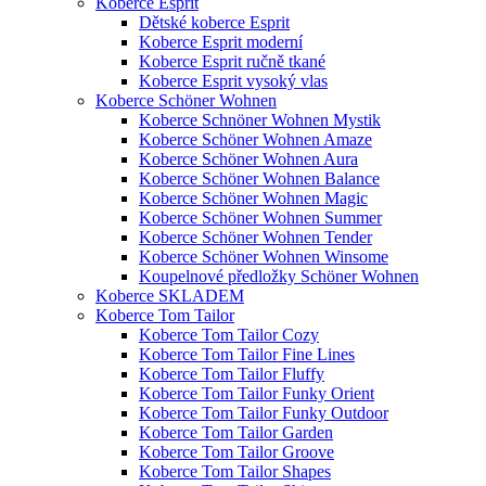
Koberce Esprit
Dětské koberce Esprit
Koberce Esprit moderní
Koberce Esprit ručně tkané
Koberce Esprit vysoký vlas
Koberce Schöner Wohnen
Koberce Schnöner Wohnen Mystik
Koberce Schöner Wohnen Amaze
Koberce Schöner Wohnen Aura
Koberce Schöner Wohnen Balance
Koberce Schöner Wohnen Magic
Koberce Schöner Wohnen Summer
Koberce Schöner Wohnen Tender
Koberce Schöner Wohnen Winsome
Koupelnové předložky Schöner Wohnen
Koberce SKLADEM
Koberce Tom Tailor
Koberce Tom Tailor Cozy
Koberce Tom Tailor Fine Lines
Koberce Tom Tailor Fluffy
Koberce Tom Tailor Funky Orient
Koberce Tom Tailor Funky Outdoor
Koberce Tom Tailor Garden
Koberce Tom Tailor Groove
Koberce Tom Tailor Shapes