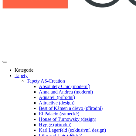
Kategorie
Tapety
Tapety AS-Creation
Absolutely Chic (moderní)
Anna and Andrea (moderní)
Aquarell (přírodní)
Attractive (design)
Best of Kámen a dřevo (přírodní)
El Palacio (zámecké)
House of Turnowsky (design)
Hygge (přírodní)
Karl Lagerfeld (exklusivní, design)
Lilly and Luis (dětská)