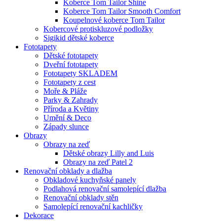
Koberce Tom Tailor Shine
Koberce Tom Tailor Smooth Comfort
Koupelnové koberce Tom Tailor
Kobercové protiskluzové podložky
Sigikid dětské koberce
Fototapety
Dětské fototapety
Dveřní fototapety
Fototapety SKLADEM
Fototapety z cest
Moře & Pláže
Parky & Zahrady
Příroda a Květiny
Umění & Deco
Západy slunce
Obrazy
Obrazy na zeď
Dětské obrazy Lilly and Luis
Obrazy na zeď Patel 2
Renovační obklady a dlažba
Obkladové kuchyňské panely
Podlahová renovační samolepící dlažba
Renovační obklady stěn
Samolepící renovační kachličky
Dekorace