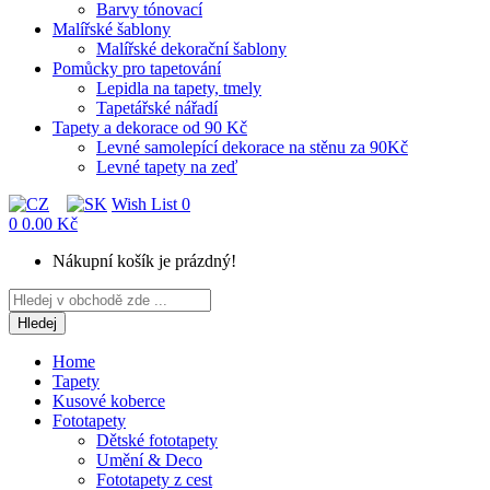
Barvy tónovací
Malířské šablony
Malířské dekorační šablony
Pomůcky pro tapetování
Lepidla na tapety, tmely
Tapetářské nářadí
Tapety a dekorace od 90 Kč
Levné samolepící dekorace na stěnu za 90Kč
Levné tapety na zeď
Wish List
0
0
0.00 Kč
Nákupní košík je prázdný!
Hledej
Home
Tapety
Kusové koberce
Fototapety
Dětské fototapety
Umění & Deco
Fototapety z cest