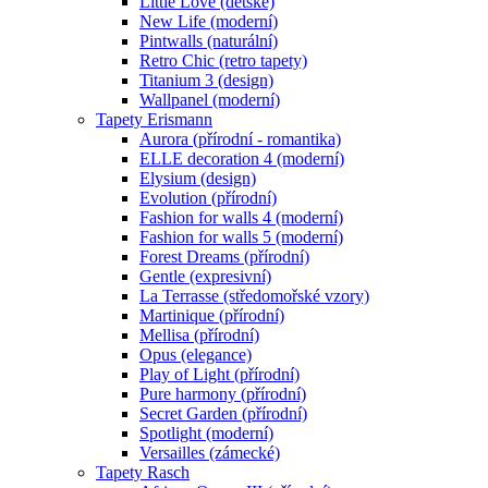
Little Love (dětské)
New Life (moderní)
Pintwalls (naturální)
Retro Chic (retro tapety)
Titanium 3 (design)
Wallpanel (moderní)
Tapety Erismann
Aurora (přírodní - romantika)
ELLE decoration 4 (moderní)
Elysium (design)
Evolution (přírodní)
Fashion for walls 4 (moderní)
Fashion for walls 5 (moderní)
Forest Dreams (přírodní)
Gentle (expresivní)
La Terrasse (středomořské vzory)
Martinique (přírodní)
Mellisa (přírodní)
Opus (elegance)
Play of Light (přírodní)
Pure harmony (přírodní)
Secret Garden (přírodní)
Spotlight (moderní)
Versailles (zámecké)
Tapety Rasch