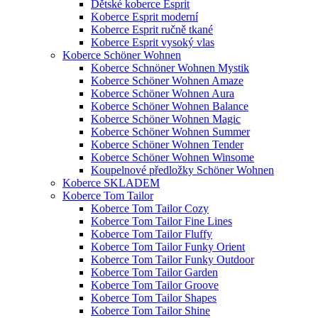
Dětské koberce Esprit
Koberce Esprit moderní
Koberce Esprit ručně tkané
Koberce Esprit vysoký vlas
Koberce Schöner Wohnen
Koberce Schnöner Wohnen Mystik
Koberce Schöner Wohnen Amaze
Koberce Schöner Wohnen Aura
Koberce Schöner Wohnen Balance
Koberce Schöner Wohnen Magic
Koberce Schöner Wohnen Summer
Koberce Schöner Wohnen Tender
Koberce Schöner Wohnen Winsome
Koupelnové předložky Schöner Wohnen
Koberce SKLADEM
Koberce Tom Tailor
Koberce Tom Tailor Cozy
Koberce Tom Tailor Fine Lines
Koberce Tom Tailor Fluffy
Koberce Tom Tailor Funky Orient
Koberce Tom Tailor Funky Outdoor
Koberce Tom Tailor Garden
Koberce Tom Tailor Groove
Koberce Tom Tailor Shapes
Koberce Tom Tailor Shine