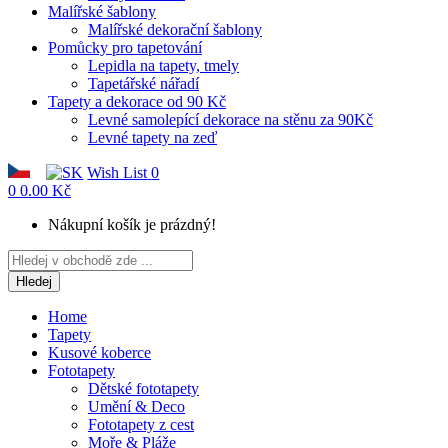
Malířské šablony
Malířské dekorační šablony
Pomůcky pro tapetování
Lepidla na tapety, tmely
Tapetářské nářadí
Tapety a dekorace od 90 Kč
Levné samolepící dekorace na stěnu za 90Kč
Levné tapety na zeď
Wish List
0
0
0.00 Kč
Nákupní košík je prázdný!
Hledej
Home
Tapety
Kusové koberce
Fototapety
Dětské fototapety
Umění & Deco
Fototapety z cest
Moře & Pláže