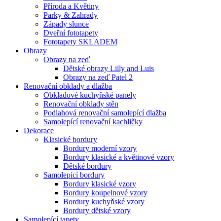
Příroda a Květiny
Parky & Zahrady
Západy slunce
Dveřní fototapety
Fototapety SKLADEM
Obrazy
Obrazy na zeď
Dětské obrazy Lilly and Luis
Obrazy na zeď Patel 2
Renovační obklady a dlažba
Obkladové kuchyňské panely
Renovační obklady stěn
Podlahová renovační samolepící dlažba
Samolepící renovační kachličky
Dekorace
Klasické bordury
Bordury moderní vzory
Bordury klasické a květinové vzory
Dětské bordury
Samolepící bordury
Bordury klasické vzory
Bordury koupelnové vzory
Bordury kuchyňské vzory
Bordury dětské vzory
Samolepící tapety