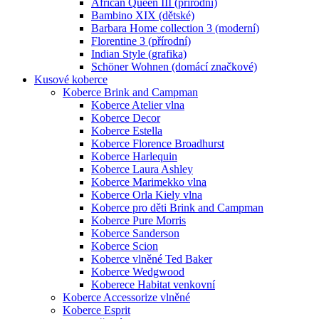
African Queen III (přírodní)
Bambino XIX (dětské)
Barbara Home collection 3 (moderní)
Florentine 3 (přírodní)
Indian Style (grafika)
Schöner Wohnen (domácí značkové)
Kusové koberce
Koberce Brink and Campman
Koberce Atelier vlna
Koberce Decor
Koberce Estella
Koberce Florence Broadhurst
Koberce Harlequin
Koberce Laura Ashley
Koberce Marimekko vlna
Koberce Orla Kiely vlna
Koberce pro děti Brink and Campman
Koberce Pure Morris
Koberce Sanderson
Koberce Scion
Koberce vlněné Ted Baker
Koberce Wedgwood
Koberece Habitat venkovní
Koberce Accessorize vlněné
Koberce Esprit