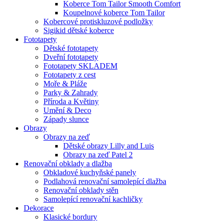
Koberce Tom Tailor Smooth Comfort
Koupelnové koberce Tom Tailor
Kobercové protiskluzové podložky
Sigikid dětské koberce
Fototapety
Dětské fototapety
Dveřní fototapety
Fototapety SKLADEM
Fototapety z cest
Moře & Pláže
Parky & Zahrady
Příroda a Květiny
Umění & Deco
Západy slunce
Obrazy
Obrazy na zeď
Dětské obrazy Lilly and Luis
Obrazy na zeď Patel 2
Renovační obklady a dlažba
Obkladové kuchyňské panely
Podlahová renovační samolepící dlažba
Renovační obklady stěn
Samolepící renovační kachličky
Dekorace
Klasické bordury