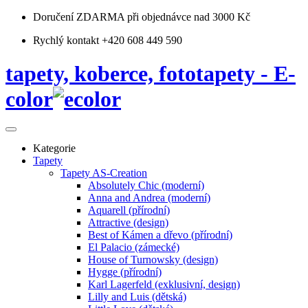
Doručení ZDARMA
při objednávce nad 3000 Kč
Rychlý kontakt +420 608 449 590
tapety, koberce, fototapety - E-
color
Kategorie
Tapety
Tapety AS-Creation
Absolutely Chic (moderní)
Anna and Andrea (moderní)
Aquarell (přírodní)
Attractive (design)
Best of Kámen a dřevo (přírodní)
El Palacio (zámecké)
House of Turnowsky (design)
Hygge (přírodní)
Karl Lagerfeld (exklusivní, design)
Lilly and Luis (dětská)