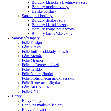
Bordury klasické a květinové vzory
Bordury moderní vzory
Dětské bordury
Samolepící bordury
Bordury dětské vzory
Bordury klasické vzory
Bordury koupelnové vzory
Bordury kuchyňské vzory
Samolepící tapety
Fólie Design
Fólie Dřevo
Fólie Imitace obklady a dlažba
Fólie Metráž
Fólie Mramor
Fólie na Renovaci dveří
Fólie na sklo
Fólie Natur přírodní
Fólie protisluneční na okna a sklo
Fólie Renovace nábytku
Fólie SKLADEM
Fólie UNI
Barvy
Barvy do bytu
Barvy na malířské šablony
Barvy tónovací