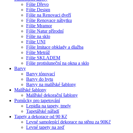
Fólie Dřevo
Fólie Design
Fólie na Renovaci dveří
Fólie Renovace nábytku
Fólie Mramor
Fólie Natur přírodní
Fólie na sklo
Fólie UNI
Fólie Imitace obklady a dlažba
Fólie Metráž
Fólie SKLADEM
Fólie protisluneční na okna a sklo
Barvy
Barvy tónovací
Barvy do bytu
Barvy na malířské šablony
Malířské šablony
Malířské dekorační šablony
Pomůcky pro tapetování
Lepidla na tapety, tmely
Tapetářské nářadí
Tapety a dekorace od 90 Kč
Levné samolepící dekorace na stěnu za 90Kč
Levné tapety na zeď