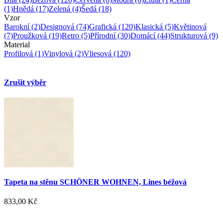
(1)
Hnědá
(17)
Zelená
(4)
Šedá
(18)
Vzor
Barokní
(2)
Designová
(74)
Grafická
(120)
Klasická
(5)
Květinová
(7)
Proužková
(19)
Retro
(5)
Přírodní
(30)
Domácí
(44)
Strukturová
(9)
Material
Profilová
(1)
Vinylová
(2)
Vliesová
(120)
Zrušit výběr
Tapeta na stěnu SCHÖNER WOHNEN, Lines béžová
833,00 Kč