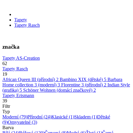
Tapety
Tapety Rasch
značka
Tapety AS-Creation
62
Tapety Rasch
19
African Queen III (přírodní)
2
Bambino XIX (dětské)
5
Barbara
Home collection 3 (moderní)
3
Florentine 3 (přírodní)
2
Indian Style
(grafika)
5
Schöner Wohnen (domácí značkové)
2
Tapety Erismann
39
Filtr
Typ
Moderní
(79)
Přírodní
(24)
Klasické
(1)
Skladem
(1)
Dětské
(9)
Omyvatelné
(3)
Barva
Bílá
(24)
Béžová
(120)
Červená
(8)
Modrá
(6)
Žlutá
(1)
Černá