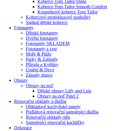
Koberce Tom Tailor Shine
Koberce Tom Tailor Smooth Comfort
Koupelnové koberce Tom Tailor
Kobercové protiskluzové podložky
Sigikid dětské koberce
Fototapety
Dětské fototapety
Dveřní fototapety
Fototapety SKLADEM
Fototapety z cest
Moře & Pláže
Parky & Zahrady
Příroda a Květiny
Umění & Deco
Západy slunce
Obrazy
Obrazy na zeď
Dětské obrazy Lilly and Luis
Obrazy na zeď Patel 2
Renovační obklady a dlažba
Obkladové kuchyňské panely
Podlahová renovační samolepící dlažba
Renovační obklady stěn
Samolepící renovační kachličky
Dekorace