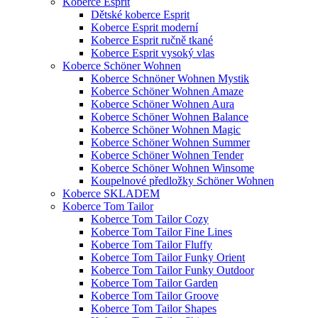
Koberce Esprit
Dětské koberce Esprit
Koberce Esprit moderní
Koberce Esprit ručně tkané
Koberce Esprit vysoký vlas
Koberce Schöner Wohnen
Koberce Schnöner Wohnen Mystik
Koberce Schöner Wohnen Amaze
Koberce Schöner Wohnen Aura
Koberce Schöner Wohnen Balance
Koberce Schöner Wohnen Magic
Koberce Schöner Wohnen Summer
Koberce Schöner Wohnen Tender
Koberce Schöner Wohnen Winsome
Koupelnové předložky Schöner Wohnen
Koberce SKLADEM
Koberce Tom Tailor
Koberce Tom Tailor Cozy
Koberce Tom Tailor Fine Lines
Koberce Tom Tailor Fluffy
Koberce Tom Tailor Funky Orient
Koberce Tom Tailor Funky Outdoor
Koberce Tom Tailor Garden
Koberce Tom Tailor Groove
Koberce Tom Tailor Shapes