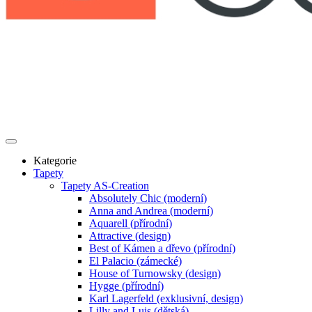
Kategorie
Tapety
Tapety AS-Creation
Absolutely Chic (moderní)
Anna and Andrea (moderní)
Aquarell (přírodní)
Attractive (design)
Best of Kámen a dřevo (přírodní)
El Palacio (zámecké)
House of Turnowsky (design)
Hygge (přírodní)
Karl Lagerfeld (exklusivní, design)
Lilly and Luis (dětská)