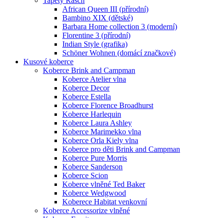
Tapety Rasch
African Queen III (přírodní)
Bambino XIX (dětské)
Barbara Home collection 3 (moderní)
Florentine 3 (přírodní)
Indian Style (grafika)
Schöner Wohnen (domácí značkové)
Kusové koberce
Koberce Brink and Campman
Koberce Atelier vlna
Koberce Decor
Koberce Estella
Koberce Florence Broadhurst
Koberce Harlequin
Koberce Laura Ashley
Koberce Marimekko vlna
Koberce Orla Kiely vlna
Koberce pro děti Brink and Campman
Koberce Pure Morris
Koberce Sanderson
Koberce Scion
Koberce vlněné Ted Baker
Koberce Wedgwood
Koberece Habitat venkovní
Koberce Accessorize vlněné