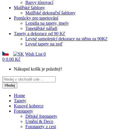
Barvy tónovací
Malířské šablony
Malířské dekorační šablony
Pomůcky pro tapetování
Lepidla na tapety, tmely
Tapetářské nářadí
Tapety a dekorace od 90 Kč
Levné samolepící dekorace na stěnu za 90Kč
Levné tapety na zeď
Wish List
0
0
0.00 Kč
Nákupní košík je prázdný!
Hledej
Home
Tapety
Kusové koberce
Fototapety
Dětské fototapety
Umění & Deco
Fototapety z cest