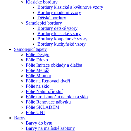
Klasické bordury
Bordury klasické a květinové vzory
Bordury moderní vzory
Dětské bordury
Samolepící bordury
Bordury dětské vzory
Bordury klasické vzory
Bordury koupelnové vzory
Bordury kuchyňské vzory
Samolepící tapety
Fólie Design
Fólie Dřevo
Fólie Imitace obklady a dlažba
Fólie Metráž
Fólie Mramor
Fólie na Renovaci dveří
Fólie na sklo
Fólie Natur přírodní
Fólie protisluneční na okna a sklo
Fólie Renovace nábytku
Fólie SKLADEM
Fólie UNI
Barvy
Barvy do bytu
Barvy na malířské šablony