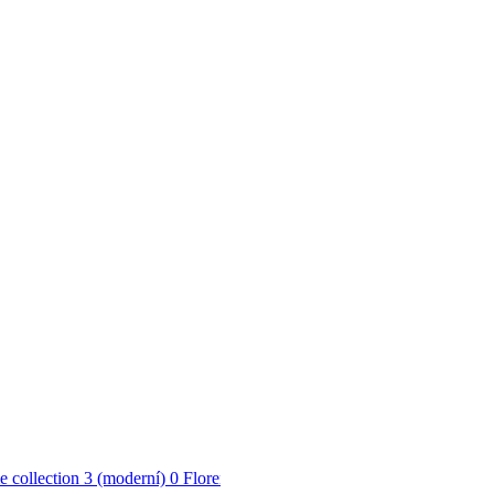
 collection 3 (moderní)
0
Florentine 3 (přírodní)
0
Indian Style (grafik