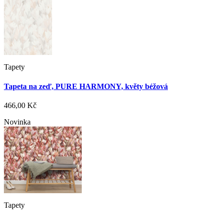
Tapety
Tapeta na zeď, PURE HARMONY, květy béžová
466,00 Kč
Novinka
Tapety