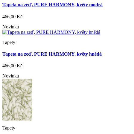
Tapeta na zeď, PURE HARMONY, květy modrá
466,00 Kč
Novinka
Tapety
Tapeta na zeď, PURE HARMONY, květy hnědá
466,00 Kč
Novinka
Tapety