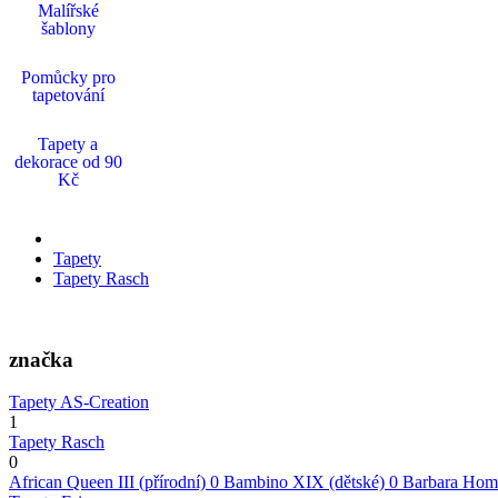
Malířské
šablony
Pomůcky pro
tapetování
Tapety a
dekorace od 90
Kč
Tapety
Tapety Rasch
značka
Tapety AS-Creation
1
Tapety Rasch
0
African Queen III (přírodní)
0
Bambino XIX (dětské)
0
Barbara Home