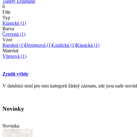
Tapety Erismann
0
Filtr
Typ
Klasické
(1)
Barva
Červená
(1)
Vzor
Barokní
(1)
Designová
(1)
Grafická
(1)
Klasická
(1)
Material
Vliesová
(1)
Zrušit výběr
V databázi není pro tuto kategorii žádný záznam, zde jsou naše novin
Novinky
Novinka