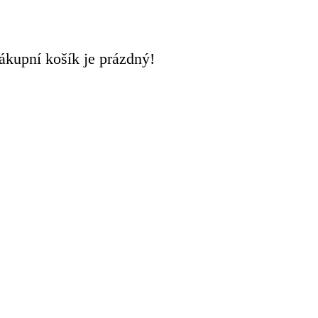
ákupní košík je prázdný!
0
0