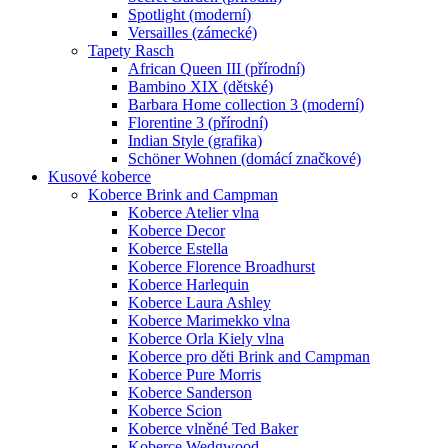
Spotlight (moderní)
Versailles (zámecké)
Tapety Rasch
African Queen III (přírodní)
Bambino XIX (dětské)
Barbara Home collection 3 (moderní)
Florentine 3 (přírodní)
Indian Style (grafika)
Schöner Wohnen (domácí značkové)
Kusové koberce
Koberce Brink and Campman
Koberce Atelier vlna
Koberce Decor
Koberce Estella
Koberce Florence Broadhurst
Koberce Harlequin
Koberce Laura Ashley
Koberce Marimekko vlna
Koberce Orla Kiely vlna
Koberce pro děti Brink and Campman
Koberce Pure Morris
Koberce Sanderson
Koberce Scion
Koberce vlněné Ted Baker
Koberce Wedgwood