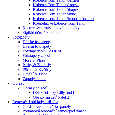
Koberce Tom Tailor Garden
Koberce Tom Tailor Groove
Koberce Tom Tailor Shapes
Koberce Tom Tailor Shine
Koberce Tom Tailor Smooth Comfort
Koupelnové koberce Tom Tailor
Kobercové protiskluzové podložky
Sigikid dětské koberce
Fototapety
Dětské fototapety
Dveřní fototapety
Fototapety SKLADEM
Fototapety z cest
Moře & Pláže
Parky & Zahrady
Příroda a Květiny
Umění & Deco
Západy slunce
Obrazy
Obrazy na zeď
Dětské obrazy Lilly and Luis
Obrazy na zeď Patel 2
Renovační obklady a dlažba
Obkladové kuchyňské panely
Podlahová renovační samolepící dlažba