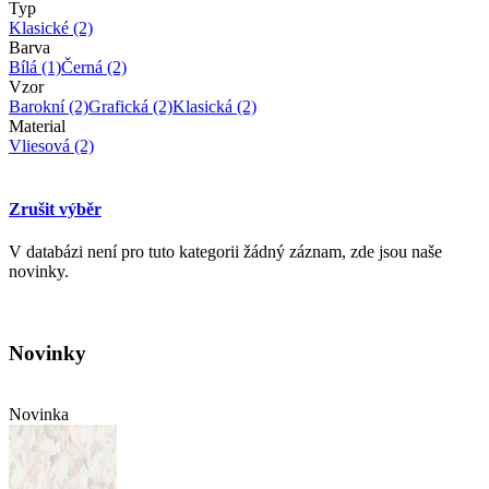
Typ
Klasické
(2)
Barva
Bílá
(1)
Černá
(2)
Vzor
Barokní
(2)
Grafická
(2)
Klasická
(2)
Material
Vliesová
(2)
Zrušit výběr
V databázi není pro tuto kategorii žádný záznam, zde jsou naše
novinky.
Novinky
Novinka