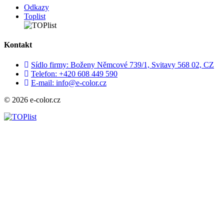
Odkazy
Toplist
Kontakt
Sídlo firmy: Boženy Němcové 739/1, Svitavy 568 02, CZ
Telefon: +420 608 449 590
E-mail: info@e-color.cz
© 2026 e-color.cz