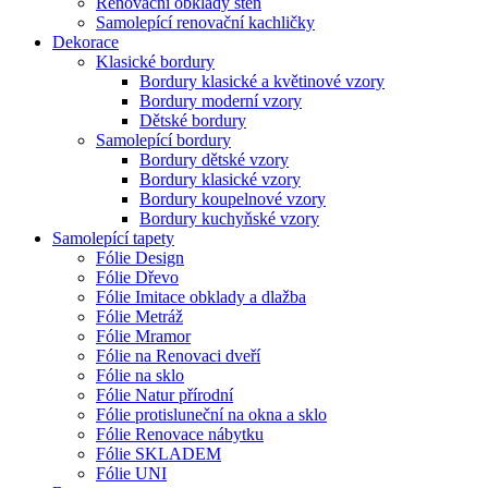
Renovační obklady stěn
Samolepící renovační kachličky
Dekorace
Klasické bordury
Bordury klasické a květinové vzory
Bordury moderní vzory
Dětské bordury
Samolepící bordury
Bordury dětské vzory
Bordury klasické vzory
Bordury koupelnové vzory
Bordury kuchyňské vzory
Samolepící tapety
Fólie Design
Fólie Dřevo
Fólie Imitace obklady a dlažba
Fólie Metráž
Fólie Mramor
Fólie na Renovaci dveří
Fólie na sklo
Fólie Natur přírodní
Fólie protisluneční na okna a sklo
Fólie Renovace nábytku
Fólie SKLADEM
Fólie UNI