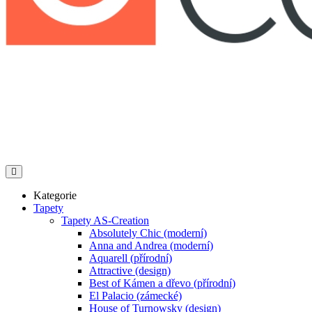
Kategorie
Tapety
Tapety AS-Creation
Absolutely Chic (moderní)
Anna and Andrea (moderní)
Aquarell (přírodní)
Attractive (design)
Best of Kámen a dřevo (přírodní)
El Palacio (zámecké)
House of Turnowsky (design)