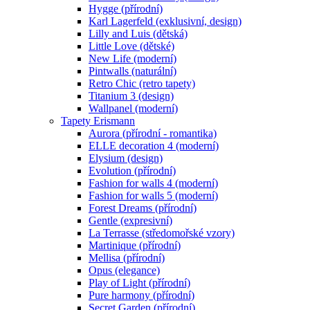
Hygge (přírodní)
Karl Lagerfeld (exklusivní, design)
Lilly and Luis (dětská)
Little Love (dětské)
New Life (moderní)
Pintwalls (naturální)
Retro Chic (retro tapety)
Titanium 3 (design)
Wallpanel (moderní)
Tapety Erismann
Aurora (přírodní - romantika)
ELLE decoration 4 (moderní)
Elysium (design)
Evolution (přírodní)
Fashion for walls 4 (moderní)
Fashion for walls 5 (moderní)
Forest Dreams (přírodní)
Gentle (expresivní)
La Terrasse (středomořské vzory)
Martinique (přírodní)
Mellisa (přírodní)
Opus (elegance)
Play of Light (přírodní)
Pure harmony (přírodní)
Secret Garden (přírodní)