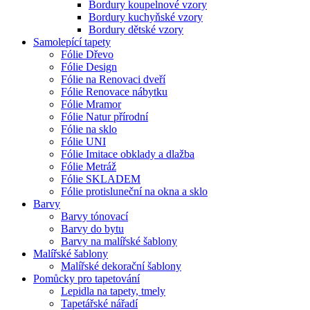
Bordury koupelnové vzory
Bordury kuchyňské vzory
Bordury dětské vzory
Samolepící tapety
Fólie Dřevo
Fólie Design
Fólie na Renovaci dveří
Fólie Renovace nábytku
Fólie Mramor
Fólie Natur přírodní
Fólie na sklo
Fólie UNI
Fólie Imitace obklady a dlažba
Fólie Metráž
Fólie SKLADEM
Fólie protisluneční na okna a sklo
Barvy
Barvy tónovací
Barvy do bytu
Barvy na malířské šablony
Malířské šablony
Malířské dekorační šablony
Pomůcky pro tapetování
Lepidla na tapety, tmely
Tapetářské nářadí