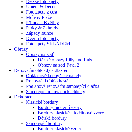
Dětské fototapety
Umění & Deco
Fototapety z cest
Moře & Pláže
Příroda a Květiny
Parky & Zahrady
Západy slunce
Dveřní fototapety
Fototapety SKLADEM
Obrazy
Obrazy na zeď
Dětské obrazy Lilly and Luis
Obrazy na zeď Patel 2
Renovační obklady a dlažba
Obkladové kuchyňské panely
Renovační obklady stěn
Podlahová renovační samolepící dlažba
Samolepící renovační kachličky
Dekorace
Klasické bordury
Bordury moderní vzory
Bordury klasické a květinové vzory
Dětské bordury
Samolepící bordury
Bordury klasické vzory