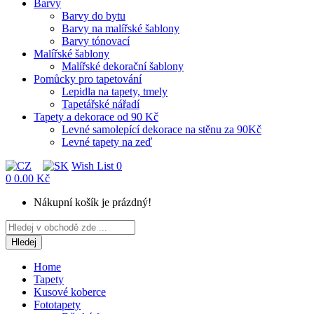
Barvy
Barvy do bytu
Barvy na malířské šablony
Barvy tónovací
Malířské šablony
Malířské dekorační šablony
Pomůcky pro tapetování
Lepidla na tapety, tmely
Tapetářské nářadí
Tapety a dekorace od 90 Kč
Levné samolepící dekorace na stěnu za 90Kč
Levné tapety na zeď
Wish List
0
0
0.00 Kč
Nákupní košík je prázdný!
Hledej
Home
Tapety
Kusové koberce
Fototapety