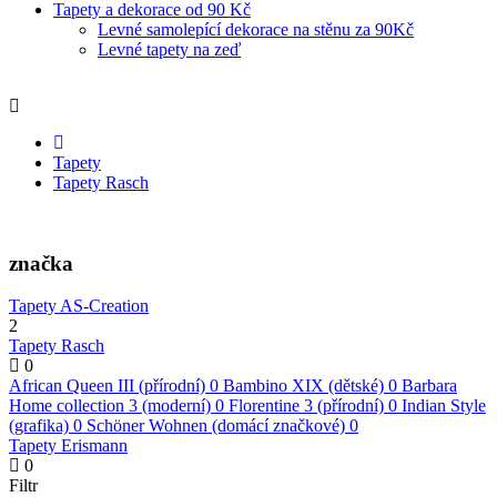
Tapety a dekorace od 90 Kč
Levné samolepící dekorace na stěnu za 90Kč
Levné tapety na zeď
Tapety
Tapety Rasch
značka
Tapety AS-Creation
2
Tapety Rasch
0
African Queen III (přírodní)
0
Bambino XIX (dětské)
0
Barbara
Home collection 3 (moderní)
0
Florentine 3 (přírodní)
0
Indian Style
(grafika)
0
Schöner Wohnen (domácí značkové)
0
Tapety Erismann
0
Filtr