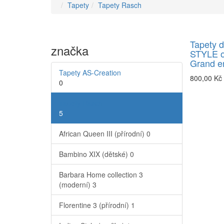
Tapety
Tapety Rasch
Tapety 
značka
STYLE o
Grand en
Tapety AS-Creation
800,00 Kč
0
Tapety Rasch
5
African Queen III (přírodní)
0
Bambino XIX (dětské)
0
Barbara Home collection 3
(moderní)
3
Florentine 3 (přírodní)
1