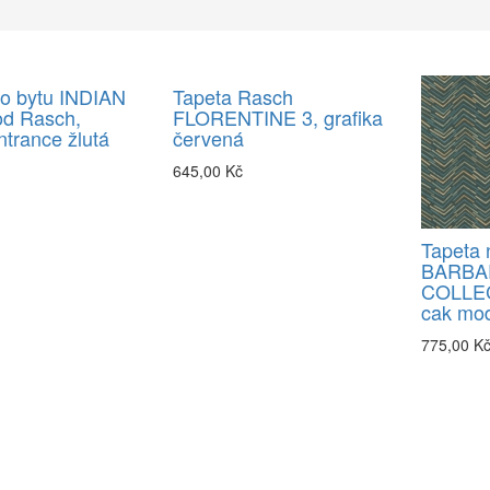
do bytu INDIAN
Tapeta Rasch
d Rasch,
FLORENTINE 3, grafika
trance žlutá
červená
645,00 Kč
Tapeta 
BARBA
COLLECT
cak mod
775,00 K