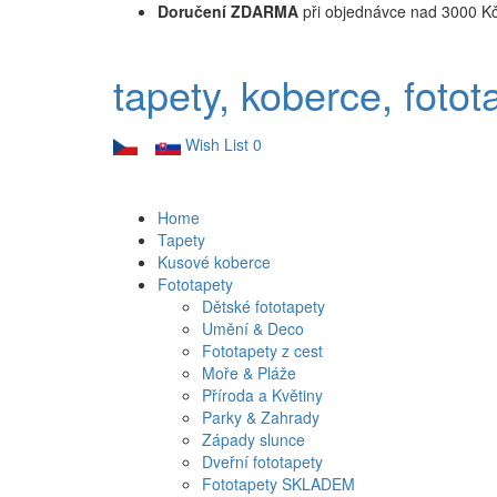
Doručení ZDARMA
při objednávce nad 3000 K
tapety, koberce, fotot
Wish List
0
Home
Tapety
Kusové koberce
Fototapety
Dětské fototapety
Umění & Deco
Fototapety z cest
Moře & Pláže
Příroda a Květiny
Parky & Zahrady
Západy slunce
Dveřní fototapety
Fototapety SKLADEM