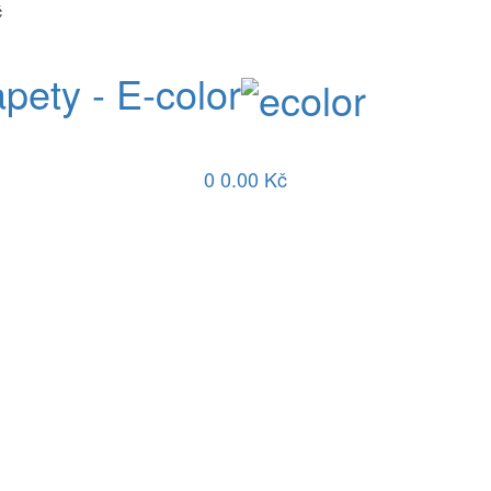
č
apety - E-color
0
0.00 Kč