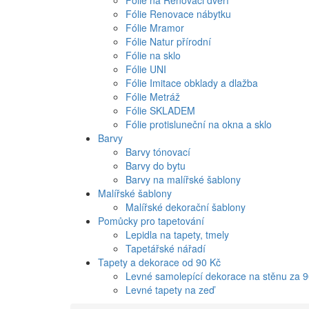
Fólie na Renovaci dveří
Fólie Renovace nábytku
Fólie Mramor
Fólie Natur přírodní
Fólie na sklo
Fólie UNI
Fólie Imitace obklady a dlažba
Fólie Metráž
Fólie SKLADEM
Fólie protisluneční na okna a sklo
Barvy
Barvy tónovací
Barvy do bytu
Barvy na malířské šablony
Malířské šablony
Malířské dekorační šablony
Pomůcky pro tapetování
Lepidla na tapety, tmely
Tapetářské nářadí
Tapety a dekorace od 90 Kč
Levné samolepící dekorace na stěnu za 
Levné tapety na zeď