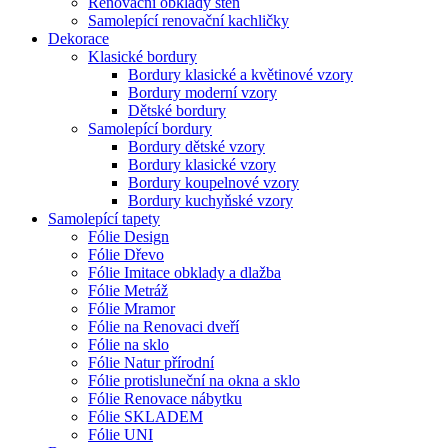
Renovační obklady stěn
Samolepící renovační kachličky
Dekorace
Klasické bordury
Bordury klasické a květinové vzory
Bordury moderní vzory
Dětské bordury
Samolepící bordury
Bordury dětské vzory
Bordury klasické vzory
Bordury koupelnové vzory
Bordury kuchyňské vzory
Samolepící tapety
Fólie Design
Fólie Dřevo
Fólie Imitace obklady a dlažba
Fólie Metráž
Fólie Mramor
Fólie na Renovaci dveří
Fólie na sklo
Fólie Natur přírodní
Fólie protisluneční na okna a sklo
Fólie Renovace nábytku
Fólie SKLADEM
Fólie UNI