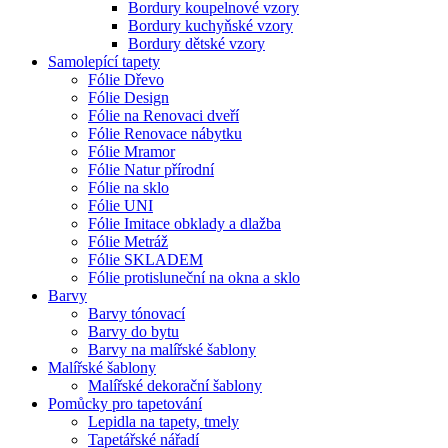
Bordury koupelnové vzory
Bordury kuchyňské vzory
Bordury dětské vzory
Samolepící tapety
Fólie Dřevo
Fólie Design
Fólie na Renovaci dveří
Fólie Renovace nábytku
Fólie Mramor
Fólie Natur přírodní
Fólie na sklo
Fólie UNI
Fólie Imitace obklady a dlažba
Fólie Metráž
Fólie SKLADEM
Fólie protisluneční na okna a sklo
Barvy
Barvy tónovací
Barvy do bytu
Barvy na malířské šablony
Malířské šablony
Malířské dekorační šablony
Pomůcky pro tapetování
Lepidla na tapety, tmely
Tapetářské nářadí