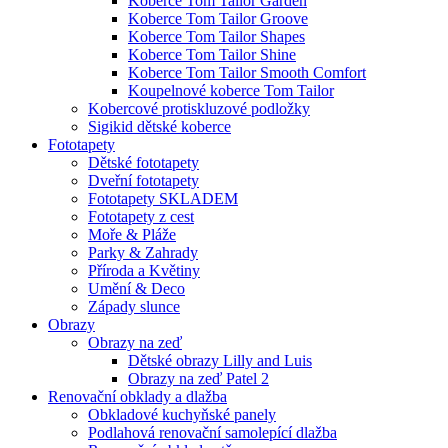
Koberce Tom Tailor Garden
Koberce Tom Tailor Groove
Koberce Tom Tailor Shapes
Koberce Tom Tailor Shine
Koberce Tom Tailor Smooth Comfort
Koupelnové koberce Tom Tailor
Kobercové protiskluzové podložky
Sigikid dětské koberce
Fototapety
Dětské fototapety
Dveřní fototapety
Fototapety SKLADEM
Fototapety z cest
Moře & Pláže
Parky & Zahrady
Příroda a Květiny
Umění & Deco
Západy slunce
Obrazy
Obrazy na zeď
Dětské obrazy Lilly and Luis
Obrazy na zeď Patel 2
Renovační obklady a dlažba
Obkladové kuchyňské panely
Podlahová renovační samolepící dlažba