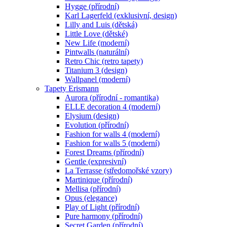
Hygge (přírodní)
Karl Lagerfeld (exklusivní, design)
Lilly and Luis (dětská)
Little Love (dětské)
New Life (moderní)
Pintwalls (naturální)
Retro Chic (retro tapety)
Titanium 3 (design)
Wallpanel (moderní)
Tapety Erismann
Aurora (přírodní - romantika)
ELLE decoration 4 (moderní)
Elysium (design)
Evolution (přírodní)
Fashion for walls 4 (moderní)
Fashion for walls 5 (moderní)
Forest Dreams (přírodní)
Gentle (expresivní)
La Terrasse (středomořské vzory)
Martinique (přírodní)
Mellisa (přírodní)
Opus (elegance)
Play of Light (přírodní)
Pure harmony (přírodní)
Secret Garden (přírodní)