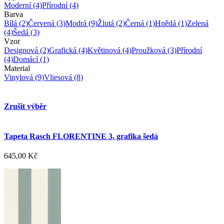
Moderní
(4)
Přírodní
(4)
Barva
Bílá
(2)
Červená
(3)
Modrá
(9)
Žlutá
(2)
Černá
(1)
Hnědá
(1)
Zelená
(4)
Šedá
(3)
Vzor
Designová
(2)
Grafická
(4)
Květinová
(4)
Proužková
(3)
Přírodní
(4)
Domácí
(1)
Material
Vinylová
(9)
Vliesová
(8)
Zrušit výběr
Tapeta Rasch FLORENTINE 3, grafika šedá
645,00 Kč