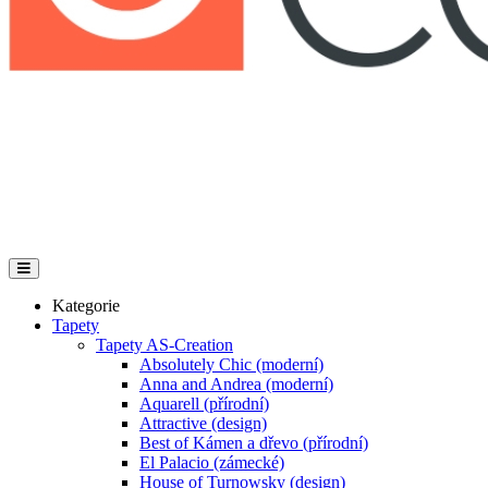
Kategorie
Tapety
Tapety AS-Creation
Absolutely Chic (moderní)
Anna and Andrea (moderní)
Aquarell (přírodní)
Attractive (design)
Best of Kámen a dřevo (přírodní)
El Palacio (zámecké)
House of Turnowsky (design)