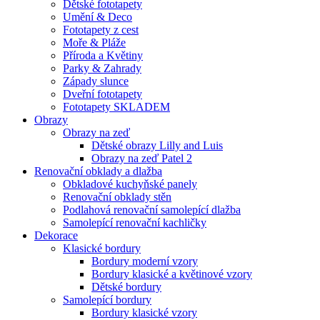
Dětské fototapety
Umění & Deco
Fototapety z cest
Moře & Pláže
Příroda a Květiny
Parky & Zahrady
Západy slunce
Dveřní fototapety
Fototapety SKLADEM
Obrazy
Obrazy na zeď
Dětské obrazy Lilly and Luis
Obrazy na zeď Patel 2
Renovační obklady a dlažba
Obkladové kuchyňské panely
Renovační obklady stěn
Podlahová renovační samolepící dlažba
Samolepící renovační kachličky
Dekorace
Klasické bordury
Bordury moderní vzory
Bordury klasické a květinové vzory
Dětské bordury
Samolepící bordury
Bordury klasické vzory