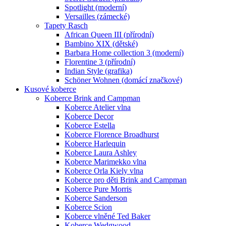
Spotlight (moderní)
Versailles (zámecké)
Tapety Rasch
African Queen III (přírodní)
Bambino XIX (dětské)
Barbara Home collection 3 (moderní)
Florentine 3 (přírodní)
Indian Style (grafika)
Schöner Wohnen (domácí značkové)
Kusové koberce
Koberce Brink and Campman
Koberce Atelier vlna
Koberce Decor
Koberce Estella
Koberce Florence Broadhurst
Koberce Harlequin
Koberce Laura Ashley
Koberce Marimekko vlna
Koberce Orla Kiely vlna
Koberce pro děti Brink and Campman
Koberce Pure Morris
Koberce Sanderson
Koberce Scion
Koberce vlněné Ted Baker
Koberce Wedgwood