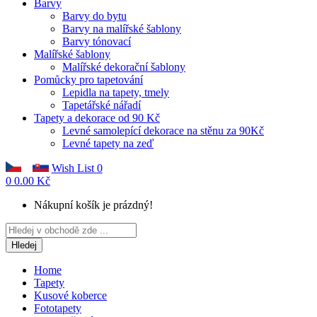
Barvy
Barvy do bytu
Barvy na malířské šablony
Barvy tónovací
Malířské šablony
Malířské dekorační šablony
Pomůcky pro tapetování
Lepidla na tapety, tmely
Tapetářské nářadí
Tapety a dekorace od 90 Kč
Levné samolepící dekorace na stěnu za 90Kč
Levné tapety na zeď
Wish List
0
0
0.00 Kč
Nákupní košík je prázdný!
Hledej
Home
Tapety
Kusové koberce
Fototapety