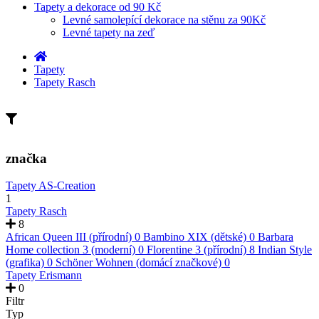
Tapety a dekorace od 90 Kč
Levné samolepící dekorace na stěnu za 90Kč
Levné tapety na zeď
Tapety
Tapety Rasch
značka
Tapety AS-Creation
1
Tapety Rasch
8
African Queen III (přírodní)
0
Bambino XIX (dětské)
0
Barbara
Home collection 3 (moderní)
0
Florentine 3 (přírodní)
8
Indian Style
(grafika)
0
Schöner Wohnen (domácí značkové)
0
Tapety Erismann
0
Filtr
Typ