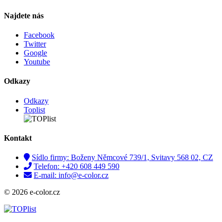
Najdete nás
Facebook
Twitter
Google
Youtube
Odkazy
Odkazy
Toplist
Kontakt
Sídlo firmy: Boženy Němcové 739/1, Svitavy 568 02, CZ
Telefon: +420 608 449 590
E-mail: info@e-color.cz
© 2026 e-color.cz