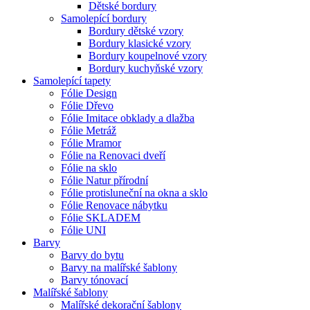
Dětské bordury
Samolepící bordury
Bordury dětské vzory
Bordury klasické vzory
Bordury koupelnové vzory
Bordury kuchyňské vzory
Samolepící tapety
Fólie Design
Fólie Dřevo
Fólie Imitace obklady a dlažba
Fólie Metráž
Fólie Mramor
Fólie na Renovaci dveří
Fólie na sklo
Fólie Natur přírodní
Fólie protisluneční na okna a sklo
Fólie Renovace nábytku
Fólie SKLADEM
Fólie UNI
Barvy
Barvy do bytu
Barvy na malířské šablony
Barvy tónovací
Malířské šablony
Malířské dekorační šablony