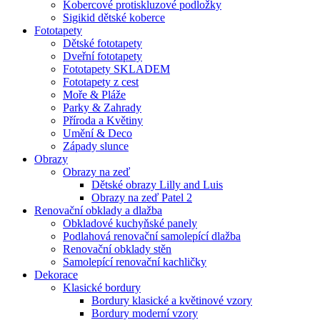
Kobercové protiskluzové podložky
Sigikid dětské koberce
Fototapety
Dětské fototapety
Dveřní fototapety
Fototapety SKLADEM
Fototapety z cest
Moře & Pláže
Parky & Zahrady
Příroda a Květiny
Umění & Deco
Západy slunce
Obrazy
Obrazy na zeď
Dětské obrazy Lilly and Luis
Obrazy na zeď Patel 2
Renovační obklady a dlažba
Obkladové kuchyňské panely
Podlahová renovační samolepící dlažba
Renovační obklady stěn
Samolepící renovační kachličky
Dekorace
Klasické bordury
Bordury klasické a květinové vzory
Bordury moderní vzory