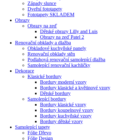
Západy slunce
Dveřní fototapety
Fototapety SKLADEM
Obrazy
Obrazy na zeď
Dětské obrazy Lilly and Luis
Obrazy na zeď Patel 2
Renovační obklady a dlažba
Obkladové kuchyňské panely
Renovační obklady stěn
Podlahová renovační samolepící dlažba
Samolepící renovační kachličky
Dekorace
Klasické bordury
Bordury moderní vzory
Bordury klasické a květinové vzory
Dětské bordury
Samolepící bordury
Bordury klasické vzory
Bordury koupelnové vzory
Bordury kuchyňské vzory
Bordury dětské vzory
Samolepící tapety
Fólie Dřevo
Fólie Design