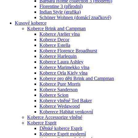
Barbara Home collection 3 (moderní)
Florentine 3 (přírodní)
Indian Style (grafika)
Schöner Wohnen (domácí značkové)
Kusové koberce
Koberce Brink and Campman
Koberce Atelier vlna
Koberce Decor
Koberce Estella
Koberce Florence Broadhurst
Koberce Harlequin
Koberce Laura Ashley
Koberce Marimekko vlna
Koberce Orla Kiely vlna
Koberce pro děti Brink and Campman
Koberce Pure Morris
Koberce Sanderson
Koberce Scion
Koberce vlněné Ted Baker
Koberce Wedgwood
Koberece Habitat venkovní
Koberce Accessorize vlněné
Koberce Esprit
Dětské koberce Esprit
Koberce Esprit moderní