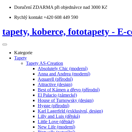
Doručení ZDARMA
při objednávce nad 3000 Kč
Rychlý kontakt +420 608 449 590
tapety, koberce, fototapety - E-c
Kategorie
Tapety
Tapety AS-Creation
Absolutely Chic (moderní)
Anna and Andrea (moderní)
Aquarell (přírodní)
Attractive (design)
Best of Kámen a dřevo (přírodní)
El Palacio (zámecké)
House of Turnowsky (design)
Hygge (přírodní)
Karl Lagerfeld (exklusivní, design)
Lilly and Luis (dětská)
Little Love (dětské)
New Life (moderní)