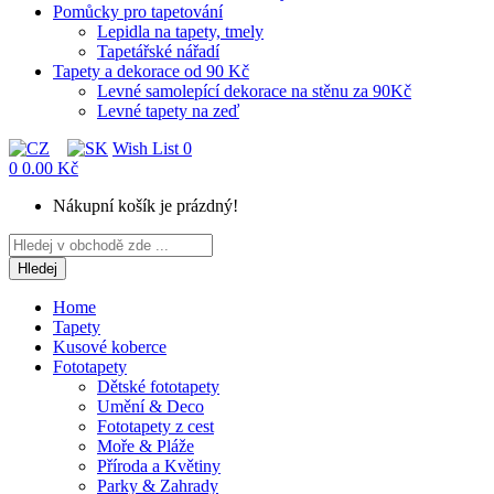
Pomůcky pro tapetování
Lepidla na tapety, tmely
Tapetářské nářadí
Tapety a dekorace od 90 Kč
Levné samolepící dekorace na stěnu za 90Kč
Levné tapety na zeď
Wish List
0
0
0.00 Kč
Nákupní košík je prázdný!
Hledej
Home
Tapety
Kusové koberce
Fototapety
Dětské fototapety
Umění & Deco
Fototapety z cest
Moře & Pláže
Příroda a Květiny
Parky & Zahrady