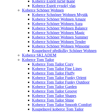
Koberce Esprit ručně tkané
Koberce Esprit vysoký vlas
Koberce Schöner Wohnen
Koberce Schnöner Wohnen Mystik
Koberce Schöner Wohnen Amaze
Koberce Schöner Wohnen Aura
Koberce Schöner Wohnen Balance
Koberce Schöner Wohnen Magic
Koberce Schöner Wohnen Summer
Koberce Schöner Wohnen Tender
Koberce Schöner Wohnen Winsome
Koupelnové předložky Schöner Wohnen
Koberce SKLADEM
Koberce Tom Tailor
Koberce Tom Tailor Cozy
Koberce Tom Tailor Fine Lines
Koberce Tom Tailor Fluffy
Koberce Tom Tailor Funky Orient
Koberce Tom Tailor Funky Outdoor
Koberce Tom Tailor Garden
Koberce Tom Tailor Groove
Koberce Tom Tailor Shapes
Koberce Tom Tailor Shine
Koberce Tom Tailor Smooth Comfort
Koupelnové koberce Tom Tailor