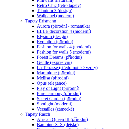
Pintwalls (naturální)
Retro Chic (retro tapety)
Titanium 3 (design)
Wallpanel (moderní)
Tapety Erismann
Aurora (přírodní - romantika)
ELLE decoration 4 (moderní)
Elysium (design)
Evolution (přírodní)
Fashion for walls 4 (moderní)
Fashion for walls 5 (moderní)
Forest Dreams (přírodní)
Gentle (expresivní)
La Terrasse (středomořské vzory)
Martinique (přírodní)
Mellisa (přírodní)
Opus (elegance)
Play of Light (přírodní)
Pure harmony (přírodní)
Secret Garden (přírodní)
Spotlight (moderní)
Versailles (zámecké)
Tapety Rasch
African Queen III (přírodní)
Bambino XIX (dětské)