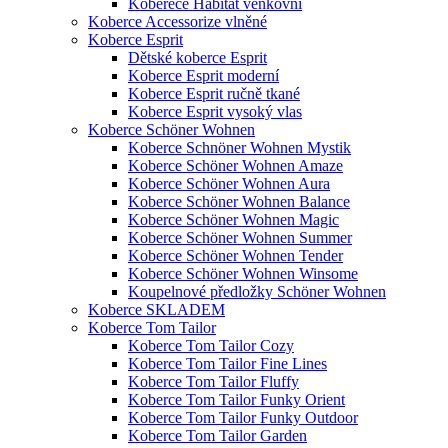
Koberece Habitat venkovní
Koberce Accessorize vlněné
Koberce Esprit
Dětské koberce Esprit
Koberce Esprit moderní
Koberce Esprit ručně tkané
Koberce Esprit vysoký vlas
Koberce Schöner Wohnen
Koberce Schnöner Wohnen Mystik
Koberce Schöner Wohnen Amaze
Koberce Schöner Wohnen Aura
Koberce Schöner Wohnen Balance
Koberce Schöner Wohnen Magic
Koberce Schöner Wohnen Summer
Koberce Schöner Wohnen Tender
Koberce Schöner Wohnen Winsome
Koupelnové předložky Schöner Wohnen
Koberce SKLADEM
Koberce Tom Tailor
Koberce Tom Tailor Cozy
Koberce Tom Tailor Fine Lines
Koberce Tom Tailor Fluffy
Koberce Tom Tailor Funky Orient
Koberce Tom Tailor Funky Outdoor
Koberce Tom Tailor Garden