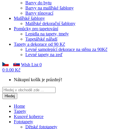
Barvy do bytu
Barvy na malířské šablony
Barvy tónovací
Malířské šablony
Malířské dekorační šablony
Pomůcky pro tapetování
Lepidla na tapety, tmely
Tapetářské nářadí
Tapety a dekorace od 90 Kč
Levné samolepící dekorace na stěnu za 90Kč
Levné tapety na zeď
Wish List
0
0
0.00 Kč
Nákupní košík je prázdný!
Hledej
Home
Tapety
Kusové koberce
Fototapety
Dětské fototapety