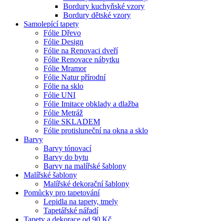
Bordury kuchyňské vzory
Bordury dětské vzory
Samolepící tapety
Fólie Dřevo
Fólie Design
Fólie na Renovaci dveří
Fólie Renovace nábytku
Fólie Mramor
Fólie Natur přírodní
Fólie na sklo
Fólie UNI
Fólie Imitace obklady a dlažba
Fólie Metráž
Fólie SKLADEM
Fólie protisluneční na okna a sklo
Barvy
Barvy tónovací
Barvy do bytu
Barvy na malířské šablony
Malířské šablony
Malířské dekorační šablony
Pomůcky pro tapetování
Lepidla na tapety, tmely
Tapetářské nářadí
Tapety a dekorace od 90 Kč