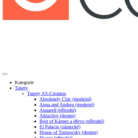
Kategorie
Tapety
Tapety AS-Creation
Absolutely Chic (moderní)
Anna and Andrea (moderní)
Aquarell (přírodní)
Attractive (design)
Best of Kámen a dřevo (přírodní)
El Palacio (zámecké)
House of Turnowsky (design)
Hygge (přírodní)