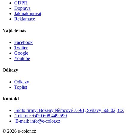
GDPR
Doprava
Jak nakupovat
Reklamace
Najdete nás
Facebook
Twitter
Google
Youtube
Odkazy
Odkazy
Toplist
Kontakt
Sídlo firmy: Boženy Němcové 739/1, Svitavy 568 02, CZ
Telefon: +420 608 449 590
E-mail: info@e-color.cz
© 2026 e-color.cz