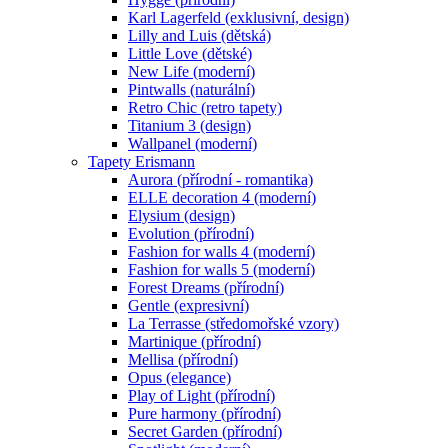
Karl Lagerfeld (exklusivní, design)
Lilly and Luis (dětská)
Little Love (dětské)
New Life (moderní)
Pintwalls (naturální)
Retro Chic (retro tapety)
Titanium 3 (design)
Wallpanel (moderní)
Tapety Erismann
Aurora (přírodní - romantika)
ELLE decoration 4 (moderní)
Elysium (design)
Evolution (přírodní)
Fashion for walls 4 (moderní)
Fashion for walls 5 (moderní)
Forest Dreams (přírodní)
Gentle (expresivní)
La Terrasse (středomořské vzory)
Martinique (přírodní)
Mellisa (přírodní)
Opus (elegance)
Play of Light (přírodní)
Pure harmony (přírodní)
Secret Garden (přírodní)