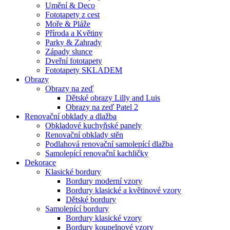
Umění & Deco
Fototapety z cest
Moře & Pláže
Příroda a Květiny
Parky & Zahrady
Západy slunce
Dveřní fototapety
Fototapety SKLADEM
Obrazy
Obrazy na zeď
Dětské obrazy Lilly and Luis
Obrazy na zeď Patel 2
Renovační obklady a dlažba
Obkladové kuchyňské panely
Renovační obklady stěn
Podlahová renovační samolepící dlažba
Samolepící renovační kachličky
Dekorace
Klasické bordury
Bordury moderní vzory
Bordury klasické a květinové vzory
Dětské bordury
Samolepící bordury
Bordury klasické vzory
Bordury koupelnové vzory