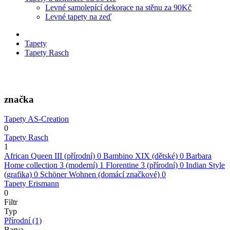
Levné samolepící dekorace na stěnu za 90Kč
Levné tapety na zeď
Tapety
Tapety Rasch
značka
Tapety AS-Creation
0
Tapety Rasch
1
African Queen III (přírodní)
0
Bambino XIX (dětské)
0
Barbara
Home collection 3 (moderní)
1
Florentine 3 (přírodní)
0
Indian Style
(grafika)
0
Schöner Wohnen (domácí značkové)
0
Tapety Erismann
0
Filtr
Typ
Přírodní
(1)
Barva