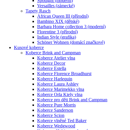
Spotlight (moderní)
Versailles (zámecké)
Tapety Rasch
African Queen III (přírodní)
Bambino XIX (dětské)
Barbara Home collection 3 (moderní)
Florentine 3 (přírodní)
Indian Style (grafika)
Schöner Wohnen (domácí značkové)
Kusové koberce
Koberce Brink and Campman
Koberce Atelier vlna
Koberce Decor
Koberce Estella
Koberce Florence Broadhurst
Koberce Harlequin
Koberce Laura Ashley
Koberce Marimekko vlna
Koberce Orla Kiely vlna
Koberce pro děti Brink and Campman
Koberce Pure Morris
Koberce Sanderson
Koberce Scion
Koberce vlněné Ted Baker
Koberce Wedgwood