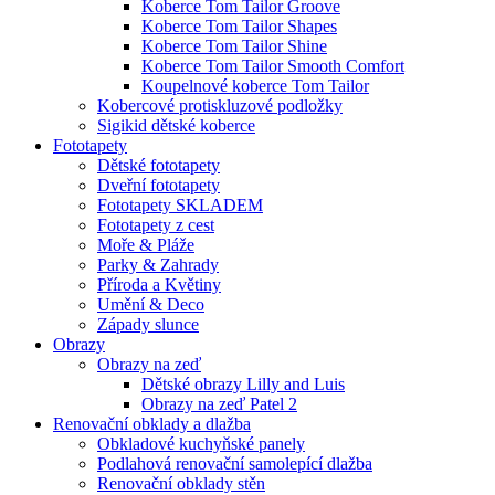
Koberce Tom Tailor Groove
Koberce Tom Tailor Shapes
Koberce Tom Tailor Shine
Koberce Tom Tailor Smooth Comfort
Koupelnové koberce Tom Tailor
Kobercové protiskluzové podložky
Sigikid dětské koberce
Fototapety
Dětské fototapety
Dveřní fototapety
Fototapety SKLADEM
Fototapety z cest
Moře & Pláže
Parky & Zahrady
Příroda a Květiny
Umění & Deco
Západy slunce
Obrazy
Obrazy na zeď
Dětské obrazy Lilly and Luis
Obrazy na zeď Patel 2
Renovační obklady a dlažba
Obkladové kuchyňské panely
Podlahová renovační samolepící dlažba
Renovační obklady stěn