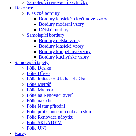
Samolepící renovační kachličky
Dekorace
Klasické bordury
Bordury klasické a květinové vzory
Bordury moderní vzory
Dětské bordury
Samolepící bordury
Bordury dětské vzory
Bordury klasické vzory
Bordury koupelnové vzory
Bordury kuchyňské vzory
Samolepící tapety
Fólie Design
Fólie Dřevo
Fólie Imitace obklady a dlažba
Fólie Metráž
Fólie Mramor
Fólie na Renovaci dveří
Fólie na sklo
Fólie Natur přírodní
Fólie protisluneční na okna a sklo
Fólie Renovace nábytku
Fólie SKLADEM
Fólie UNI
Barvy