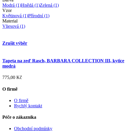
Modrá
(1)
Hnědá
(1)
Zelená
(1)
Vzor
Květinová
(1)
Přírodní
(1)
Material
Vliesová
(1)
Zrušit výběr
Tapeta na zeď Rasch, BARBARA COLLECTION III, kytice
modrá
775,00 Kč
O firmě
O firmě
Rychlý kontakt
Péče o zákazníka
Obchodní podmínky