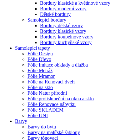
Bordury klasické a květinové vzory
Bordury moderní vzory
Dětské bordury
Samolepící bordury
Bordury dětské vzory
Bordury klasické vzory
Bordury koupelnové vzory
Bordury kuchyňské vzory
Samolepící tapety
Fólie Design
Fólie Dřevo
Fólie Imitace obklady a dlažba
Fólie Metráž
Fólie Mramor
Fólie na Renovaci dveří
Fólie na sklo
Fólie Natur přírodní
Fólie protisluneční na okna a sklo
Fólie Renovace nábytku
Fólie SKLADEM
Fólie UNI
Barvy
Barvy do bytu
Barvy na malířské šablony
Barvy tónovací