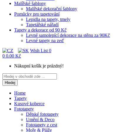
Malířské šablony
Malířské dekorační šablony
Pomůcky pro tapetování
Lepidla na tapety, tmely
Tapetářské nářadí
Tapety a dekorace od 90 Kč
Levné samolepící dekorace na stěnu za 90Kč
Levné tapety na zeď
Wish List
0
0
0.00 Kč
Nákupní košík je prázdný!
Hledej
Home
Tapety
Kusové koberce
Fototapety
Dětské fototapety
Umění & Deco
Fototapety z cest
Moře & Pláže