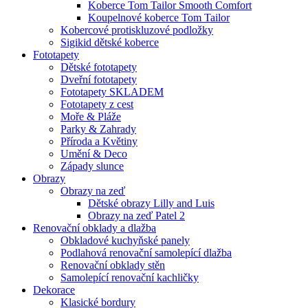
Koberce Tom Tailor Smooth Comfort
Koupelnové koberce Tom Tailor
Kobercové protiskluzové podložky
Sigikid dětské koberce
Fototapety
Dětské fototapety
Dveřní fototapety
Fototapety SKLADEM
Fototapety z cest
Moře & Pláže
Parky & Zahrady
Příroda a Květiny
Umění & Deco
Západy slunce
Obrazy
Obrazy na zeď
Dětské obrazy Lilly and Luis
Obrazy na zeď Patel 2
Renovační obklady a dlažba
Obkladové kuchyňské panely
Podlahová renovační samolepící dlažba
Renovační obklady stěn
Samolepící renovační kachličky
Dekorace
Klasické bordury