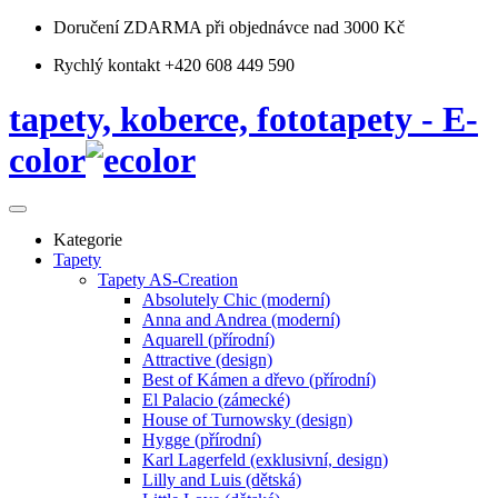
Doručení ZDARMA
při objednávce nad 3000 Kč
Rychlý kontakt +420 608 449 590
tapety, koberce, fototapety - E-
color
Kategorie
Tapety
Tapety AS-Creation
Absolutely Chic (moderní)
Anna and Andrea (moderní)
Aquarell (přírodní)
Attractive (design)
Best of Kámen a dřevo (přírodní)
El Palacio (zámecké)
House of Turnowsky (design)
Hygge (přírodní)
Karl Lagerfeld (exklusivní, design)
Lilly and Luis (dětská)