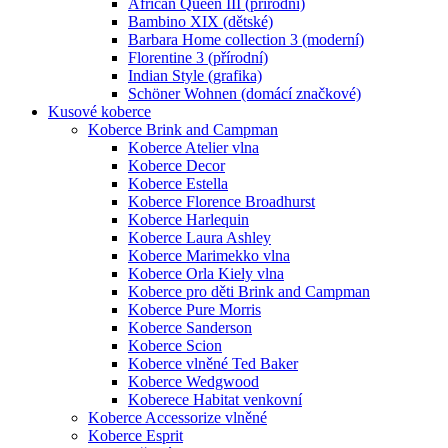
African Queen III (přírodní)
Bambino XIX (dětské)
Barbara Home collection 3 (moderní)
Florentine 3 (přírodní)
Indian Style (grafika)
Schöner Wohnen (domácí značkové)
Kusové koberce
Koberce Brink and Campman
Koberce Atelier vlna
Koberce Decor
Koberce Estella
Koberce Florence Broadhurst
Koberce Harlequin
Koberce Laura Ashley
Koberce Marimekko vlna
Koberce Orla Kiely vlna
Koberce pro děti Brink and Campman
Koberce Pure Morris
Koberce Sanderson
Koberce Scion
Koberce vlněné Ted Baker
Koberce Wedgwood
Koberece Habitat venkovní
Koberce Accessorize vlněné
Koberce Esprit