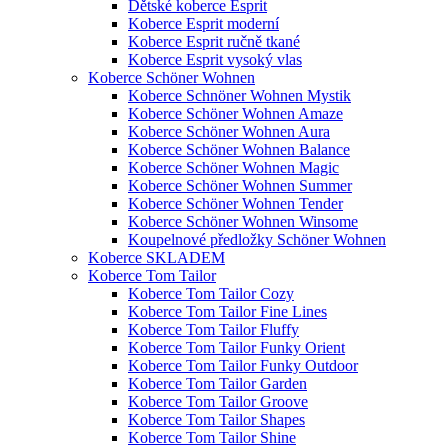
Dětské koberce Esprit
Koberce Esprit moderní
Koberce Esprit ručně tkané
Koberce Esprit vysoký vlas
Koberce Schöner Wohnen
Koberce Schnöner Wohnen Mystik
Koberce Schöner Wohnen Amaze
Koberce Schöner Wohnen Aura
Koberce Schöner Wohnen Balance
Koberce Schöner Wohnen Magic
Koberce Schöner Wohnen Summer
Koberce Schöner Wohnen Tender
Koberce Schöner Wohnen Winsome
Koupelnové předložky Schöner Wohnen
Koberce SKLADEM
Koberce Tom Tailor
Koberce Tom Tailor Cozy
Koberce Tom Tailor Fine Lines
Koberce Tom Tailor Fluffy
Koberce Tom Tailor Funky Orient
Koberce Tom Tailor Funky Outdoor
Koberce Tom Tailor Garden
Koberce Tom Tailor Groove
Koberce Tom Tailor Shapes
Koberce Tom Tailor Shine