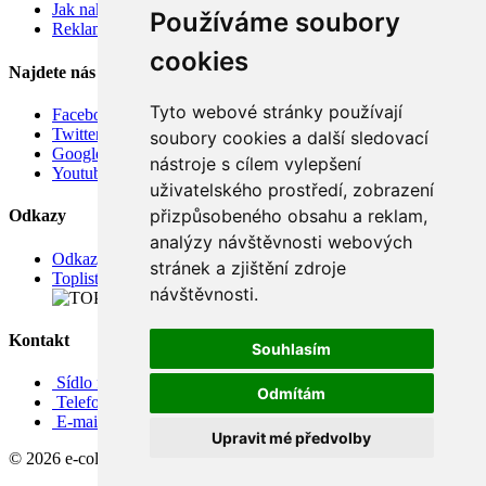
Jak nakupovat
Používáme soubory
Reklamace
cookies
Najdete nás
Tyto webové stránky používají
Facebook
Twitter
soubory cookies a další sledovací
Google
nástroje s cílem vylepšení
Youtube
uživatelského prostředí, zobrazení
přizpůsobeného obsahu a reklam,
Odkazy
analýzy návštěvnosti webových
Odkazy
stránek a zjištění zdroje
Toplist
návštěvnosti.
Kontakt
Souhlasím
Sídlo firmy: Boženy Němcové 739/1, Svitavy 568 02, CZ
Odmítám
Telefon: +420 608 449 590
E-mail: info@e-color.cz
Upravit mé předvolby
© 2026 e-color.cz