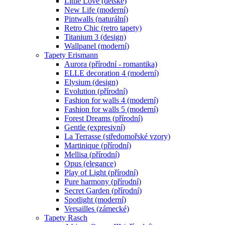
Little Love (dětské)
New Life (moderní)
Pintwalls (naturální)
Retro Chic (retro tapety)
Titanium 3 (design)
Wallpanel (moderní)
Tapety Erismann
Aurora (přírodní - romantika)
ELLE decoration 4 (moderní)
Elysium (design)
Evolution (přírodní)
Fashion for walls 4 (moderní)
Fashion for walls 5 (moderní)
Forest Dreams (přírodní)
Gentle (expresivní)
La Terrasse (středomořské vzory)
Martinique (přírodní)
Mellisa (přírodní)
Opus (elegance)
Play of Light (přírodní)
Pure harmony (přírodní)
Secret Garden (přírodní)
Spotlight (moderní)
Versailles (zámecké)
Tapety Rasch