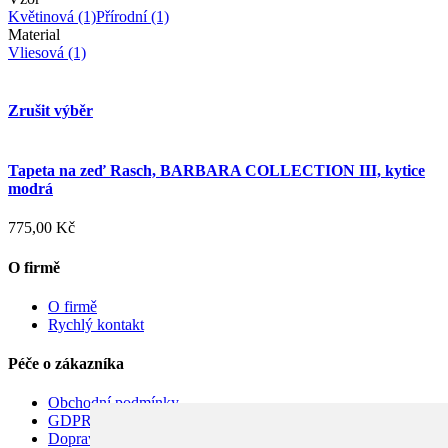
Květinová
(1)
Přírodní
(1)
Material
Vliesová
(1)
Zrušit výběr
Tapeta na zeď Rasch, BARBARA COLLECTION III, kytice
modrá
775,00 Kč
O firmě
O firmě
Rychlý kontakt
Péče o zákazníka
Obchodní podmínky
GDPR
Doprava