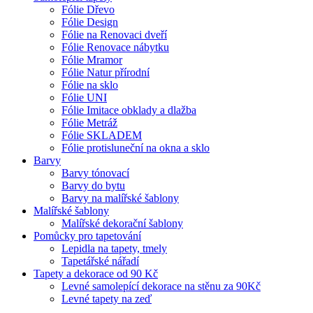
Fólie Dřevo
Fólie Design
Fólie na Renovaci dveří
Fólie Renovace nábytku
Fólie Mramor
Fólie Natur přírodní
Fólie na sklo
Fólie UNI
Fólie Imitace obklady a dlažba
Fólie Metráž
Fólie SKLADEM
Fólie protisluneční na okna a sklo
Barvy
Barvy tónovací
Barvy do bytu
Barvy na malířské šablony
Malířské šablony
Malířské dekorační šablony
Pomůcky pro tapetování
Lepidla na tapety, tmely
Tapetářské nářadí
Tapety a dekorace od 90 Kč
Levné samolepící dekorace na stěnu za 90Kč
Levné tapety na zeď