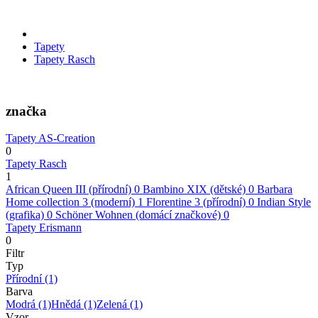
Tapety
Tapety Rasch
značka
Tapety AS-Creation
0
Tapety Rasch
1
African Queen III (přírodní)
0
Bambino XIX (dětské)
0
Barbara
Home collection 3 (moderní)
1
Florentine 3 (přírodní)
0
Indian Style
(grafika)
0
Schöner Wohnen (domácí značkové)
0
Tapety Erismann
0
Filtr
Typ
Přírodní
(1)
Barva
Modrá
(1)
Hnědá
(1)
Zelená
(1)
Vzor