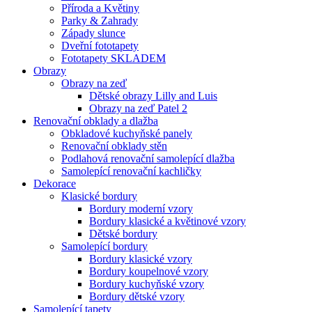
Příroda a Květiny
Parky & Zahrady
Západy slunce
Dveřní fototapety
Fototapety SKLADEM
Obrazy
Obrazy na zeď
Dětské obrazy Lilly and Luis
Obrazy na zeď Patel 2
Renovační obklady a dlažba
Obkladové kuchyňské panely
Renovační obklady stěn
Podlahová renovační samolepící dlažba
Samolepící renovační kachličky
Dekorace
Klasické bordury
Bordury moderní vzory
Bordury klasické a květinové vzory
Dětské bordury
Samolepící bordury
Bordury klasické vzory
Bordury koupelnové vzory
Bordury kuchyňské vzory
Bordury dětské vzory
Samolepící tapety